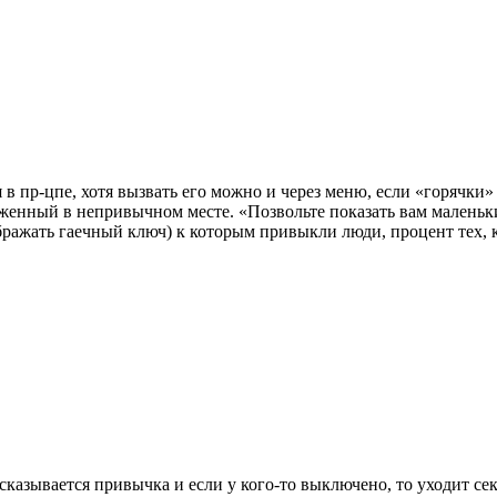
лся в пр-цпе, хотя вызвать его можно и через меню, если «горяч
женный в непривычном месте. «Позвольте показать вам маленьк
ображать гаечный ключ) к которым привыкли люди, процент тех, 
казывается привычка и если у кого-то выключено, то уходит секун