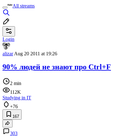
All streams
Login
alizar
Aug 20 2011 at 19:26
90% людей не знают про Ctrl+F
2 min
112K
Studying in IT
+76
167
303