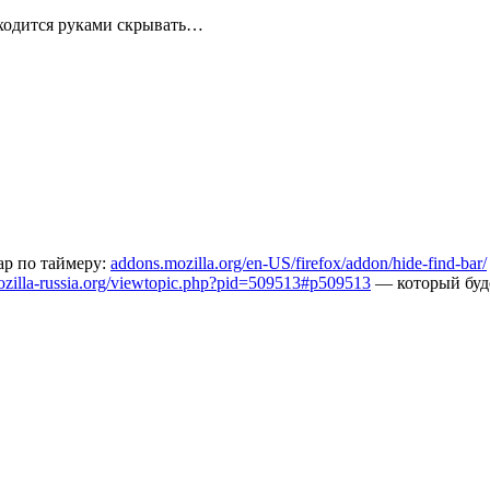
риходится руками скрывать…
ар по таймеру:
addons.mozilla.org/en-US/firefox/addon/hide-find-bar/
zilla-russia.org/viewtopic.php?pid=509513#p509513
— который буде