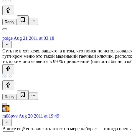
Reply
poige
Aug 21 2011 at 03:18
Суть не в хот кеях, ваще-то, а в том, что поиск не использова
гугл-хром меню это такой маленький гаечный ключик, располо
то, каким оно является в 99 % приложений (или хотя бы не из
Reply
m08pvv
Aug 20 2011 at 19:49
В лисе ещё есть «искать текст по мере набора» — иногда очень с