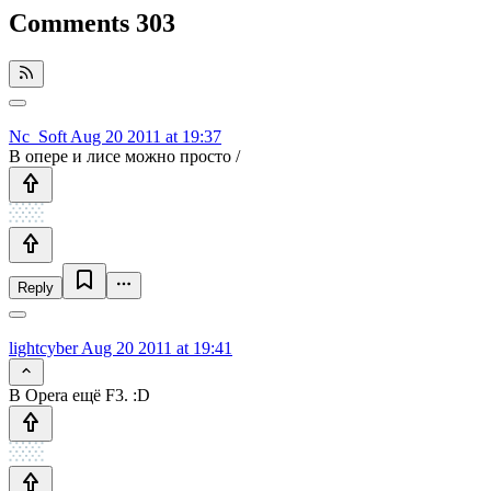
Comments
303
Nc_Soft
Aug 20 2011 at 19:37
В опере и лисе можно просто /
Reply
lightcyber
Aug 20 2011 at 19:41
В Opera ещё F3. :D