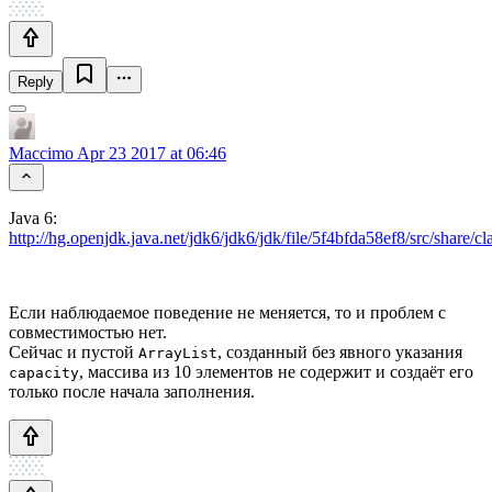
Reply
Maccimo
Apr 23 2017 at 06:46
Java 6:
http://hg.openjdk.java.net/jdk6/jdk6/jdk/file/5f4bfda58ef8/src/share/cl
Если наблюдаемое поведение не меняется, то и проблем с
совместимостью нет.
Сейчас и пустой
, созданный без явного указания
ArrayList
, массива из 10 элементов не содержит и создаёт его
capacity
только после начала заполнения.