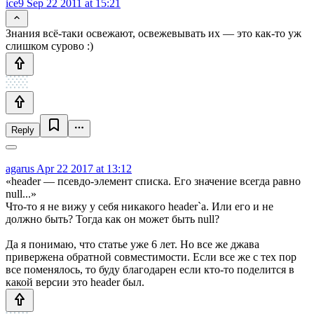
ice9
Sep 22 2011 at 15:21
Знания всё-таки освежают, освежевывать их — это как-то уж
слишком сурово :)
Reply
agarus
Apr 22 2017 at 13:12
«header — псевдо-элемент списка. Его значение всегда равно
null...»
Что-то я не вижу у себя никакого header`а. Или его и не
должно быть? Тогда как он может быть null?
Да я понимаю, что статье уже 6 лет. Но все же джава
привержена обратной совместимости. Если все же с тех пор
все поменялось, то буду благодарен если кто-то поделится в
какой версии это header был.