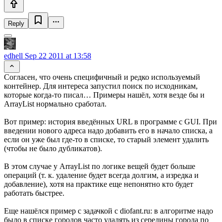
Reply
edhell
Sep 22 2011 at 13:58
Согласен, что очень специфичный и редко используемый
контейнер. Для интереса запустил поиск по исходникам,
которые когда-то писал… Примеры нашёл, хотя везде бы и
ArrayList нормально сработал.
Вот пример: история введённых URL в программе с GUI. При
введении нового адреса надо добавить его в начало списка, а
если он уже был где-то в списке, то старый элемент удалить
(чтобы не было дубликатов).
В этом случае у ArrayList по логике вещей будет больше
операций (т. к. удаление будет всегда долгим, а изредка и
добавление), хотя на практике еще непонятно кто будет
работать быстрее.
Еще нашёлся пример с задачкой с diofant.ru: в алгоритме надо
было в списке городов часто удалять из середины города по