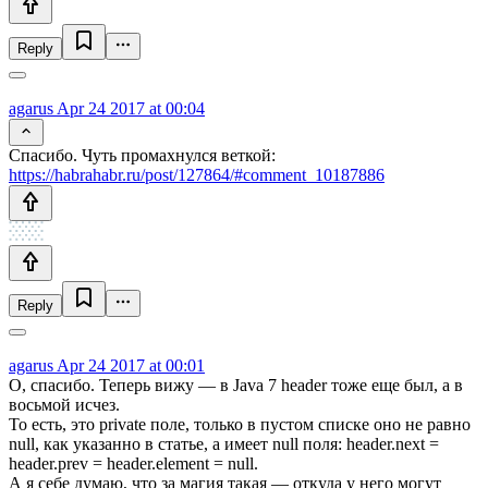
Reply
agarus
Apr 24 2017 at 00:04
Спасибо. Чуть промахнулся веткой:
https://habrahabr.ru/post/127864/#comment_10187886
Reply
agarus
Apr 24 2017 at 00:01
О, спасибо. Теперь вижу — в Java 7 header тоже еще был, а в
восьмой исчез.
То есть, это private поле, только в пустом списке оно не равно
null, как указанно в статье, а имеет null поля: header.next =
header.prev = header.element = null.
А я себе думаю, что за магия такая — откуда у него могут