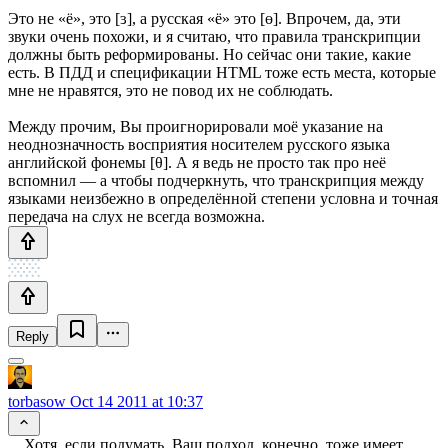
Это не «ё», это [ɜ], а русская «ё» это [ɵ]. Впрочем, да, эти
звуки очень похожи, и я считаю, что правила транскрипции
должны быть реформированы. Но сейчас они такие, какие
есть. В ПДД и спецификации HTML тоже есть места, которые
мне не нравятся, это не повод их не соблюдать.
Между прочим, Вы проигнорировали моё указание на
неоднозначность восприятия носителем русского языка
английской фонемы [θ]. А я ведь не просто так про неё
вспомнил — а чтобы подчеркнуть, что транскрипция между
языками неизбежно в определённой степени условна и точная
передача на слух не всегда возможна.
Reply
torbasow
Oct 14 2011 at 10:37
…Хотя, если подумать, Ваш подход, конечно, тоже имеет