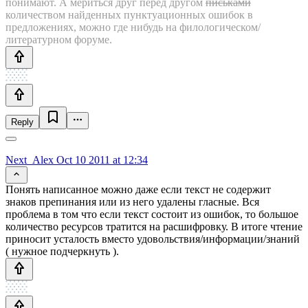
понимают. А мериться друг перед другом
письками
количеством найденных пунктуационных ошибок в
предложениях, можно где нибудь на филологическом/
литературном форуме.
Reply
Next_Alex
Oct 10 2011 at 12:34
Понять написанное можно даже если текст не содержит
знаков препинания или из него удалены гласные. Вся
проблема в том что если текст состоит из ошибок, то большое
количество ресурсов тратится на расшифровку. В итоге чтение
приносит усталость вместо удовольствия/информации/знаний
( нужное подчеркнуть ).