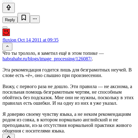
Reply
fluxion
Oct 14 2011 at 09:35
Что ты трололо, я заметил ещё в этом топике —
habrahabr.ru/blogs/image_processing/126087/
.
Эта рекомендация годится лишь для безграмотных неучей. В
слове есть «ё», оно слышно при произнесении.
Вижу, с первого раза не дошло. Эти правила — не аксиома, а
посильная помощь безграмотным чертям, не способным
обойтись без подсказок. Мне они не нужны, поскольку в этих
правилах есть ошибки. И на одну из них я уже указал.
Я доверяю своему чувству языка, а не неким рекомендациям
родом из совка, в котором нормально английский и не
преподавали, из-за отсутствия нормальной практики живого
общения с носителями языка.