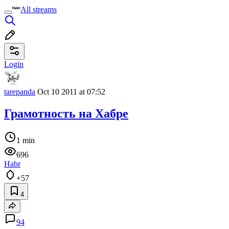
All streams
Login
tarepanda
Oct 10 2011 at 07:52
Грамотность на Хабре
1 min
696
Habr
+57
4
94