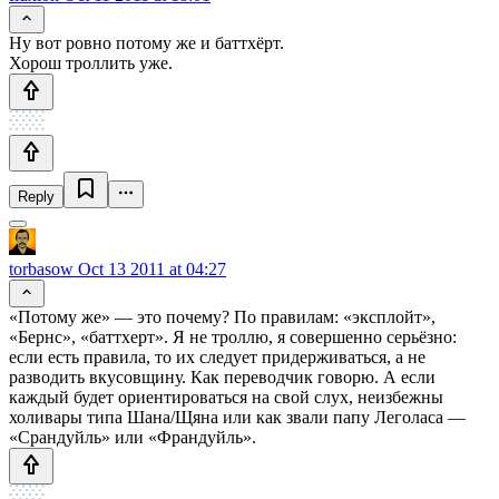
Ну вот ровно потому же и баттхёрт.
Хорош троллить уже.
Reply
torbasow
Oct 13 2011 at 04:27
«Потому же» — это почему? По правилам: «эксплойт»,
«Бернс», «баттхерт». Я не троллю, я совершенно серьёзно:
если есть правила, то их следует придерживаться, а не
разводить вкусовщину. Как переводчик говорю. А если
каждый будет ориентироваться на свой слух, неизбежны
холивары типа Шана/Щяна или как звали папу Леголаса —
«Срандуйль» или «Франдуйль».