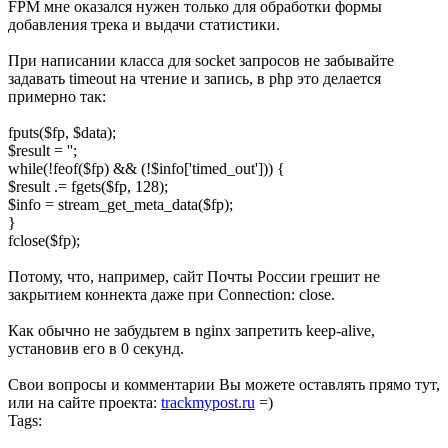
FPM мне оказался нужен только для обработки формы
добавления трека и выдачи статистики.
При написании класса для socket запросов не забывайте
задавать timeout на чтение и запись, в php это делается
примерно так:
fputs($fp, $data);
$result = '';
while(!feof($fp) && (!$info['timed_out'])) {
$result .= fgets($fp, 128);
$info = stream_get_meta_data($fp);
}
fclose($fp);
Потому, что, например, сайт Почты России грешит не
закрытием коннекта даже при Connection: close.
Как обычно не забудьтем в nginx запретить keep-alive,
установив его в 0 секунд.
Свои вопросы и комментарии Вы можете оставлять прямо тут,
или на сайте проекта:
trackmypost.ru
=)
Tags: