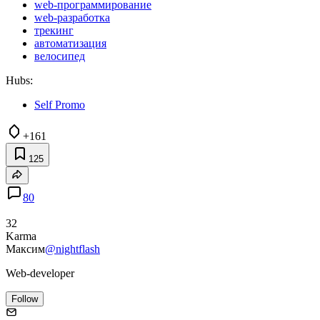
web-программирование
web-разработка
трекинг
автоматизация
велосипед
Hubs:
Self Promo
+161
125
80
32
Karma
Максим
@nightflash
Web-developer
Follow