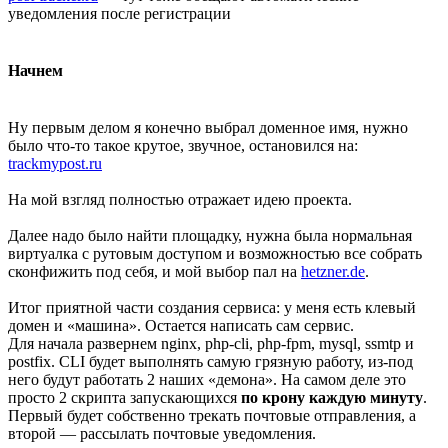
уведомления после регистрации
Начнем
Ну первым делом я конечно выбрал доменное имя, нужно
было что-то такое крутое, звучное, остановился на:
trackmypost.ru
На мой взгляд полностью отражает идею проекта.
Далее надо было найти площадку, нужна была нормальная
виртуалка с рутовым доступом и возможностью все собрать
сконфижить под себя, и мой выбор пал на
hetzner.de
.
Итог приятной части создания сервиса: у меня есть клевый
домен и «машина». Остается написать сам сервис.
Для начала развернем nginx, php-cli, php-fpm, mysql, ssmtp и
postfix. CLI будет выполнять самую грязную работу, из-под
него будут работать 2 наших «демона». На самом деле это
просто 2 скрипта запускающихся
по крону каждую минуту
.
Первый будет собственно трекать почтовые отправления, а
второй — рассылать почтовые уведомления.