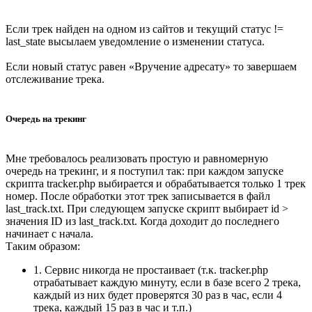
Если трек найден на одном из сайтов и текущий статус !=
last_state высылаем уведомление о изменении статуса.
Если новый статус равен «Вручение адресату» то завершаем
отслеживание трека.
Очередь на трекинг
Мне требовалось реализовать простую и равномерную
очередь на трекинг, и я поступил так: при каждом запуске
скрипта tracker.php выбирается и обрабатывается только 1 трек
номер. После обработки этот трек записывается в файл
last_track.txt. При следующем запуске скрипт выбирает id >
значения ID из last_track.txt. Когда доходит до последнего
начинает с начала.
Таким образом:
1. Сервис никогда не простаивает (т.к. tracker.php
отрабатывает каждую минуту, если в базе всего 2 трека,
каждый из них будет проверятся 30 раз в час, если 4
трека, каждый 15 раз в час и т.п.)