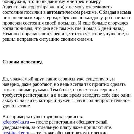
обнаружил, что по выданному мне трек-номеру
(идентификатор отправления) я не могу отслеживать
состояние посылки в автоматическом режиме. Обладая весьма
нетерпеливым характером, я буквально каждое утро начинал с
проверки состояния своей посылки. И еще больше огорчался,
когда понимал, что она все там же, где и была 5 дней назад.
Немного поразмыслив я решил, что это ужасное упущение, и
решил исправить ситуацию своими силами.
Строим велосипед
Да, уважаемый друг, такие сервисы уже существуют, и
наверно, даже работают, но ведь всегда так приятно сделать
что-то своими руками. Тем более, на всех этих сервисах
требуется регистрация, а в наше время заводить себе еще один
аккаунт на сайте, который нужен 1 раз в год непростительное
удовольствие.
Вот примеры существующих сервисов:
gdeposylka.ru
— после регистрации обещают e-mail
уведомления, за отдельную плату даже пришлют sms
post-tracker.ru
— тут тоже обещают автоматические