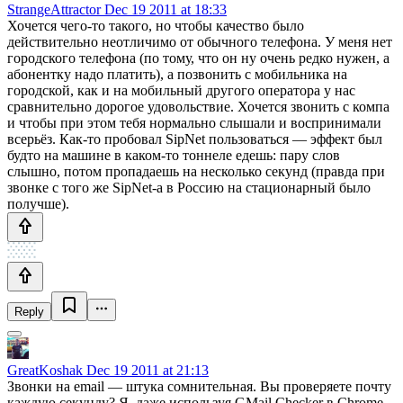
StrangeAttractor
Dec 19 2011 at 18:33
Хочется чего-то такого, но чтобы качество было
действительно неотличимо от обычного телефона. У меня нет
городского телефона (по тому, что он ну очень редко нужен, а
абонентку надо платить), а позвонить с мобильника на
городской, как и на мобильный другого оператора у нас
сравнительно дорогое удовольствие. Хочется звонить с компа
и чтобы при этом тебя нормально слышали и воспринимали
всерьёз. Как-то пробовал SipNet пользоваться — эффект был
будто на машине в каком-то тоннеле едешь: пару слов
слышно, потом пропадаешь на несколько секунд (правда при
звонке с того же SipNet-а в Россию на стационарный было
получше).
Reply
GreatKoshak
Dec 19 2011 at 21:13
Звонки на email — штука сомнительная. Вы проверяете почту
каждую секунду? Я, даже используя GMail Checker в Chrome,