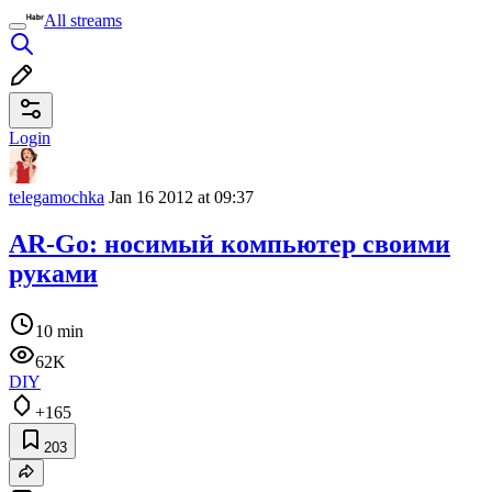
All streams
Login
telegamochka
Jan 16 2012 at 09:37
AR-Go: носимый компьютер своими
руками
10 min
62K
DIY
+165
203