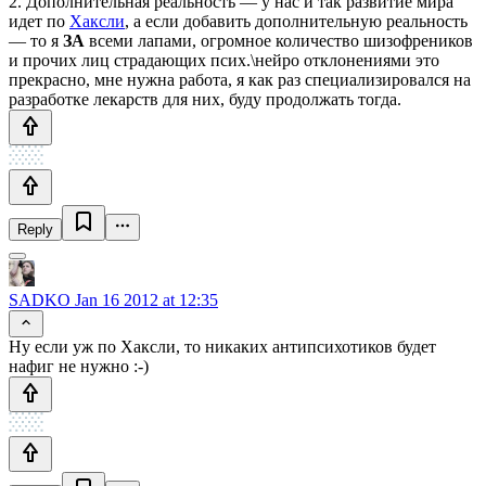
2. Дополнительная реальность — у нас и так развитие мира
идет по
Хаксли
, а если добавить дополнительную реальность
— то я
ЗА
всеми лапами, огромное количество шизофреников
и прочих лиц страдающих псих.\нейро отклонениями это
прекрасно, мне нужна работа, я как раз специализировался на
разработке лекарств для них, буду продолжать тогда.
Reply
SADKO
Jan 16 2012 at 12:35
Ну если уж по Хаксли, то никаких антипсихотиков будет
нафиг не нужно :-)