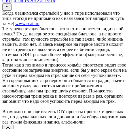
GKelpi
Jan 16 2012 at 19:16
Когда я занимался стрельбой у нас в тире использовали что
типа этого(я не припомню как назывался тот аппарат но суть
та же)
www.scatt.ru
Т.е. у решения для биатлона это то что спортсмен видит свой
пульс? Ну да наверное это специфика биатлона, а не просто
стрельбы, там кучность стрельбы не так важна, либо мишень
выбита, либо нет. И здесь наверное на первое место выходит
не выстрелить на дыхание, а скорее на биении сердца,
возможно ЭЭГ реально более эффективно(задержки меньше,
картина точнее по-времени).
Тогда как я понимаю в процессе ходьбы спортсмен видит свое
состояние не затрачивая энергию, если бы у него экран был на
руке и перед заходом на стрельбище он себя «успокаивает».
На соревнованиях с тренером они общаются по радио, значит
можно музыку включить в момент приближения к
стрельбищу, или там тренер шутку отколет. По-идее это
идеомоторная тренировка и повторяя из раза в раз, организм
запомнит что надо себя успокоить перед заходом на трек.
Возможно пригодится есть DIY проекты простых и дешевых
ээг, но двухканальных, они дополнили бы общую картину, как
раз нужна фиксация и запись альфа-волн: