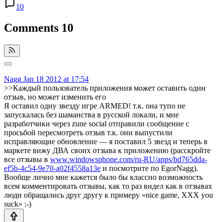
10
Comments
10
Nagg
Jan 18 2012 at 17:54
>>Каждый пользователь приложения может оставить один
отзыв, но может изменить его
Я оставил одну звезду игре ARMED! т.к. она тупо не
запускалась без шаманства в русской локали, и мне
разработчики через zune social отправили сообщение с
просьбой пересмотреть отзыв т.к. они выпустили
исправляющие обновление — я поставил 5 звезд и теперь в
маркете вижу ДВА своих отзыва к приложению (расскройте
все отзывы в
www.windowsphone.com/ru-RU/apps/bd765dda-
ef5b-4c54-9e70-a02f4558a13e
и посмотрите по EgorNagg).
Вообще лично мне кажется было бы классно возможность
всем комментировать отзывы, как то раз видел как в отзывах
люди обращались друг другу к примеру «nice game, XXX you
suck» :-)