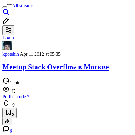
All streams
Login
kpotehin
Apr 11 2012 at 05:35
Meetup Stack Overflow в Москве
1 min
1K
Perfect code
*
+9
3
6