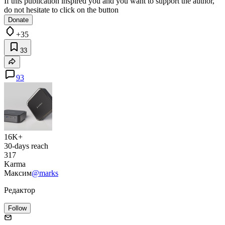
If this publication inspired you and you want to support the author,
do not hesitate to click on the button
Donate
+35
33
93
16K+
30-days reach
317
Karma
Максим
@marks
Редактор
Follow