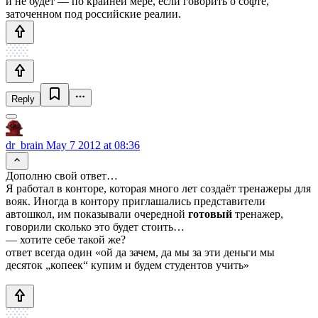
и не будет — по крайней мере, если говорить о софте,
заточенном под российские реалии.
Reply
dr_brain
May 7 2012 at 08:36
Дополню свой ответ…
Я работал в конторе, которая много лет создаёт тренажеры для
вояк. Иногда в контору приглашались представители
автошкол, им показывали очередной
готовый
тренажер,
говорили сколько это будет стоить…
— хотите себе такой же?
ответ всегда один «ой да зачем, да мы за эти деньги мы
десяток „копеек“ купим и будем студентов учить»