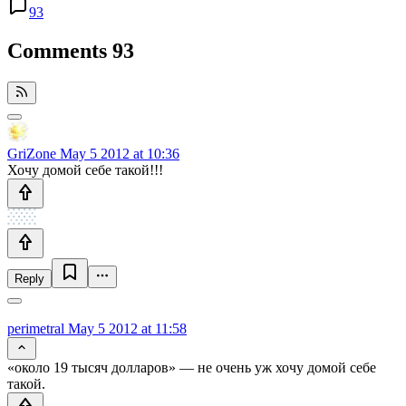
93
Comments
93
GriZone
May 5 2012 at 10:36
Хочу домой себе такой!!!
Reply
perimetral
May 5 2012 at 11:58
«около 19 тысяч долларов» — не очень уж хочу домой себе
такой.