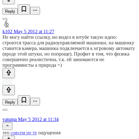
Reply
k102
May 5 2012 at 11:27
Не могу найти ссылку, но видел в ютубе такую идею:
строится трасса для радиоуправляемой машинки, на машинку
ставится камера, машинка подключается к игровому автомату
(вроде этой штуки, но попроще). Профит в том, что физика
совершенно реалистична, т.к. ей занимаются не
программисты а природа =)
Reply
vatuma
May 5 2012 at 11:34
это
совсем не те
ощущения