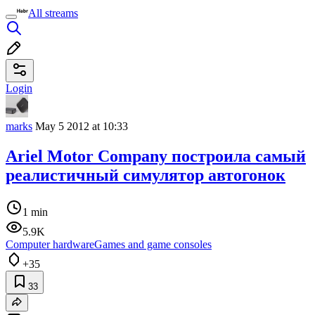
All streams
Login
marks
May 5 2012 at 10:33
Ariel Motor Company построила самый
реалистичный симулятор автогонок
1 min
5.9K
Computer hardware
Games and game consoles
+35
33