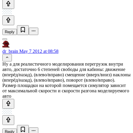
Reply
dr_brain
May 7 2012 at 08:58
Ну а для реалистичного моделирования перегрузок внутри
авто, достаточно 6 степеней свободы для кабины: движение
(вперёд/назад), (влево/вправо) смещение (вверх/вниз) наклоны
(вперёд/назад), (влево/вправо), поворот (влево/вправо).
Размер площадки на которой помещается симулятор зависит
от максимальной скорости и скорости разгона моделируемого
авто
Reply