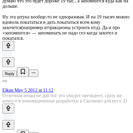
думаю что это будет дороже 19 тыс., а запомнится куда как на
дольше.
Ну эта штука вообще-то не одноразовая. И на 19 тысяч можно
вдоволь покататься и дать покататься всем кому
захочется(например аттракционы устроить итд). Да и про
«запомнится» — запоминать не надо сел когда захотел и
покатался.
Reply
Elkan
May 5 2012 at 11:12
Отличная вещь) не дай бог это увидит президент, сразу же
начнутся инновационные разработки в Сколково для него :D