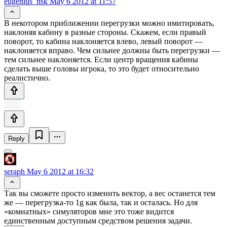
eugenius_nsk
May 6 2012 at 11:57
В некотором приближении перегрузки можно имитировать,
наклоняя кабину в разные стороны. Скажем, если правый
поворот, то кабина наклоняется влево, левый поворот —
наклоняется вправо. Чем сильнее должны быть перегрузки —
тем сильнее наклоняется. Если центр вращения кабины
сделать выше головы игрока, то это будет относительно
реалистично.
Reply
seraph
May 6 2012 at 16:32
Так вы сможете просто изменить вектор, а вес останется тем
же — перегрузка-то 1g как была, так и осталась. Но для
«комнатных» симуляторов мне это тоже видится
единственным доступным средством решения задачи.