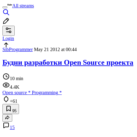
All streams
Login
SibProgrammer
May 21 2012 at 00:44
Будни разработки Open Source проекта
10 min
4.4K
Open source
*
Programming
*
+61
95
15