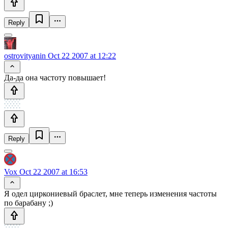
Reply
ostrovityanin
Oct 22 2007 at 12:22
Да-да она частоту повышает!
Reply
Vox
Oct 22 2007 at 16:53
Я одел циркониевый браслет, мне теперь изменения частоты
по барабану ;)