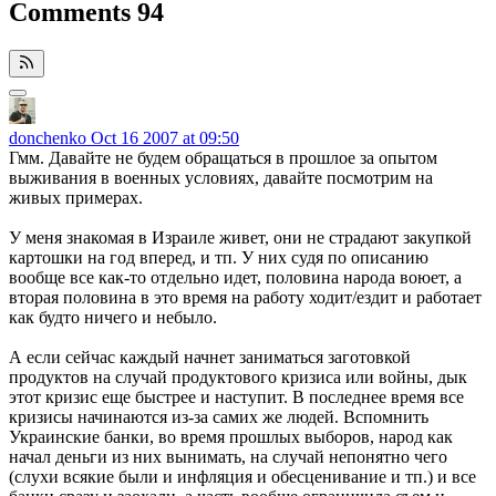
Comments
94
donchenko
Oct 16 2007 at 09:50
Гмм. Давайте не будем обращаться в прошлое за опытом
выживания в военных условиях, давайте посмотрим на
живых примерах.
У меня знакомая в Израиле живет, они не страдают закупкой
картошки на год вперед, и тп. У них судя по описанию
вообще все как-то отдельно идет, половина народа воюет, а
вторая половина в это время на работу ходит/ездит и работает
как будто ничего и небыло.
А если сейчас каждый начнет заниматься заготовкой
продуктов на случай продуктового кризиса или войны, дык
этот кризис еще быстрее и наступит. В последнее время все
кризисы начинаются из-за самих же людей. Вспомнить
Украинские банки, во время прошлых выборов, народ как
начал деньги из них вынимать, на случай непонятно чего
(слухи всякие были и инфляция и обесценивание и тп.) и все