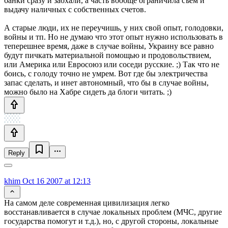
банки сразу и заохали, а часть вообще ограничила съем и
выдачу наличных с собственных счетов.
А старые люди, их не переучишь, у них свой опыт, голодовки,
войны и тп. Но не думаю что этот опыт нужно использовать в
теперешнее время, даже в случае войны, Украину все равно
будут пичкать материальной помощью и продовольствием,
или Америка или Евросоюз или соседи русские. ;) Так что не
боись, с голоду точно не умрем. Вот где бы электричества
запас сделать, и инет автономный, что бы в случае войны,
можно было на Хабре сидеть да блоги читать. ;)
Reply
khim
Oct 16 2007 at 12:13
На самом деле современная цивилизация легко
восстанавливается в случае локальных проблем (МЧС, другие
государства помогут и т.д.), но, с другой стороны, локальные