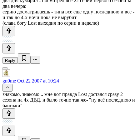
два дня кумарил - посмотрел все 22 серии первого сезона за
два вечера:
серию досматриваешь - типа все еще одну последнюю и все -
и так до 4-x ночи пока не вырубит
(слава богу Lost выходил по серии в неделю)
Reply
gn0me
Oct 22 2007 at 10:24
знакомо, знакомо... мне вот правда Lost достался сразу 2
сезона на 4х ДВД, и было точно так же- "ну всё последнюю и
баиньки"