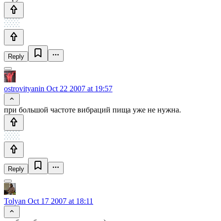
Reply
ostrovityanin
Oct 22 2007 at 19:57
при большой частоте вибраций пища уже не нужна.
Reply
Tolyan
Oct 17 2007 at 18:11