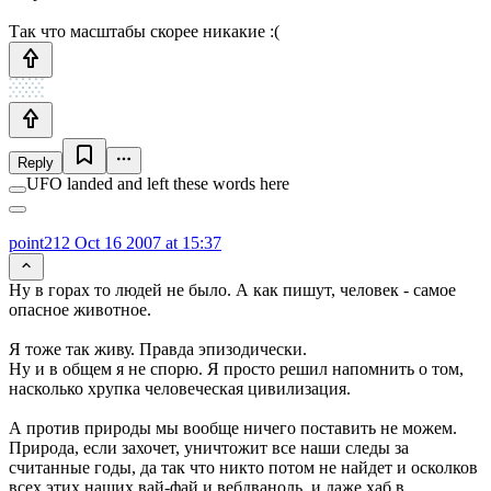
Так что масштабы скорее никакие :(
Reply
UFO landed and left these words here
point212
Oct 16 2007 at 15:37
Ну в горах то людей не было. А как пишут, человек - самое
опасное животное.
Я тоже так живу. Правда эпизодически.
Ну и в общем я не спорю. Я просто решил напомнить о том,
насколько хрупка человеческая цивилизация.
А против природы мы вообще ничего поставить не можем.
Природа, если захочет, уничтожит все наши следы за
считанные годы, да так что никто потом не найдет и осколков
всех этих наших вай-фай и вебдваноль, и даже хаб в