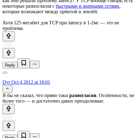
как они решали проблему latency? У TCP вообще говоря, есть
некоторые разногласия с
быстрыми и жирными сетями
,
которые возникают между орбитой и землёй.
Хотя 125 мегабит для TCP при latency в 1-2мс — это не
проблема.
Reply
Dyr
Oct 4 2012 at 18:01
Я бы не сказал, что прямо таки
разногласия
. Особенности, не
более того — и достаточно давно преодолимые.
Reply