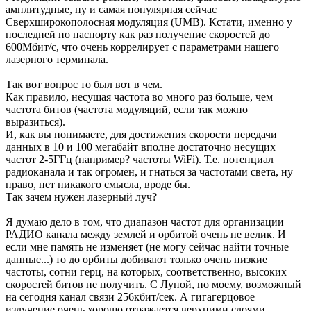
амплитудные, ну и самая популярная сейчас
Сверхширокополосная модуляция (UMB). Кстати, именно у
последней по паспорту как раз получение скоростей до
600Мбит/с, что очень коррелирует с параметрами нашего
лазерного терминала.
Так вот вопрос то был вот в чем.
Как правило, несущая частота во много раз больше, чем
частота битов (частота модуляций, если так можно
выразиться).
И, как вы понимаете, для достижения скорости передачи
данных в 10 и 100 мегабайт вполне достаточно несущих
частот 2-5ГГц (например? частоты WiFi). Т.е. потенциал
радиоканала и так огромен, и гнаться за частотами света, ну
право, нет никакого смысла, вроде бы.
Так зачем нужен лазерный луч?
Я думаю дело в том, что диапазон частот для организации
РАДИО канала между землей и орбитой очень не велик. И
если мне память не изменяет (не могу сейчас найти точные
данные...) то до орбиты добивают только очень низкие
частоты, сотни герц, на которых, соответственно, высоких
скоростей битов не получить. С Луной, по моему, возможный
на сегодня канал связи 256кбит/сек. А гигагерцовое
излучение очень хорошо отражается верхними слоями