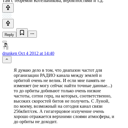
Там с теоремой Котельникова, вероятностями и т.д.
Reply
drunken
Oct 4 2012 at 14:40
Я думаю дело в том, что диапазон частот для
организации РАДИО канала между землей и
орбитой очень не велик. И если мне память не
изменяет (не могу сейчас найти точные данные...)
то до орбиты добивают только очень низкие
частоты, сотни герц, на которых, соответственно,
высоких скоростей битов не получить. С Луной,
по моему, возможный на сегодня канал связи
256кбит/сек. А гигагерцовое излучение очень
хорошо отражается верхними слоями атмосферы, и
до орбиты не доходит.