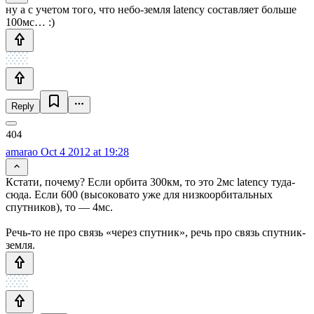
ну а с учетом того, что небо-земля latency составляет больше
100мс… :)
Reply
amarao
Oct 4 2012 at 19:28
Кстати, почему? Если орбита 300км, то это 2мс latency туда-
сюда. Если 600 (высоковато уже для низкоорбитальных
спутников), то — 4мс.
Речь-то не про связь «через спутник», речь про связь спутник-
земля.