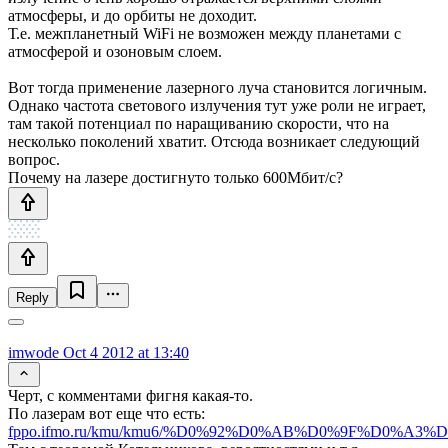
атмосферы, и до орбиты не доходит.
Т.е. межпланетный WiFi не возможен между планетами с
атмосферой и озоновым слоем.
Вот тогда применение лазерного луча становится логичным.
Однако частота светового излучения тут уже роли не играет,
там такой потенциал по наращиванию скорости, что на
несколько поколений хватит. Отсюда возникает следующий
вопрос.
Почему на лазере достигнуто только 600Мбит/с?
Reply
imwode
Oct 4 2012 at 13:40
Черт, с комментами фигня какая-то.
По лазерам вот еще что есть:
fppo.ifmo.ru/kmu/kmu6/%D0%92%D0%AB%D0%9F%D0%