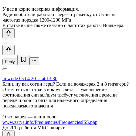
У вас в корне неверная информация.
Радиолюбители работают через отраженку от Луны на
частотах порядка 1200-1200 МГц.
В статье выше также сказано о частотах работы Вояджера.
Reply
imwode
Oct 4 2012 at 13:36
Блин, ну как сотни герц? Если на вояджерах 2 и 8 гигагерц?
Ответ есть в статье в вокруг света — уменьшение
соотношения сигнал/шум требует увеличения времени
передачи одного бита для надежного определения
передаваемого значения
О чо нашел — ценнноооо:
www.zarya.info/Frequencies/FrequenciesISS.php
До 2ГГц с борта МКС шпарят.