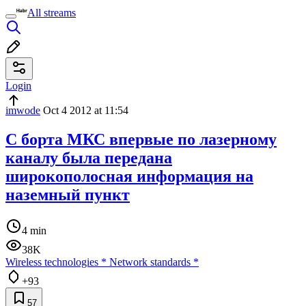
All streams
Login
imwode
Oct 4 2012 at 11:54
С борта МКС впервые по лазерному
каналу была передана
широкополосная информация на
наземный пункт
4 min
38K
Wireless technologies
*
Network standards
*
+93
57