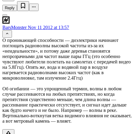
Reply
BarsMonster
Nov 11 2012 at 13:57
О проникающей способности — диэлектрики начинают
поглощать радиоволны высокой частоты из-за их
«неидеальности», и потому даже деревья становятся
непрозрачными для частот выше пары ГГц (это особенно
чувствуют любители полетать на самолетах с передачей видео
на 5.8Ггц). Опять же, вода и водяной пар в воздухе
нагревается радиоволнами высоких частот (как в
микроволновке, там излучение 2.4Ггц)
Об огибании — это упрощенный термин, волны в любом
случае рассеиваются на любых препятствиях, но когда
препятствия существенно меньше, чем длина волны —
рассеивание практически отсутствует, и сигнал идет дальше
как будто ничего и не было. Например — волны в реке.
Вертикально-воткнутая ветка видимого влияния не оказывает,
а вот метровый камень — влияет.