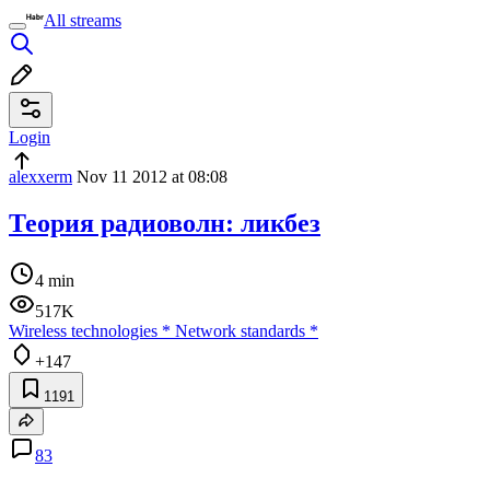
All streams
Login
alexxerm
Nov 11 2012 at 08:08
Теория радиоволн: ликбез
4 min
517K
Wireless technologies
*
Network standards
*
+147
1191
83