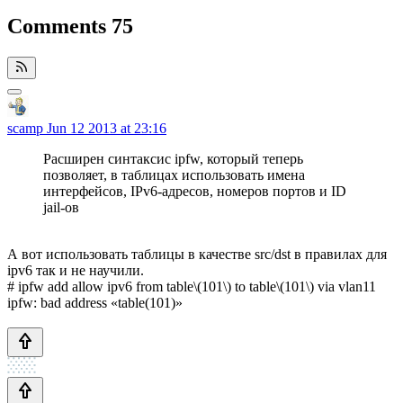
Comments
75
scamp
Jun 12 2013 at 23:16
Расширен синтаксис ipfw, который теперь
позволяет, в таблицах использовать имена
интерфейсов, IPv6-адресов, номеров портов и ID
jail-ов
А вот использовать таблицы в качестве src/dst в правилах для
ipv6 так и не научили.
# ipfw add allow ipv6 from table\(101\) to table\(101\) via vlan11
ipfw: bad address «table(101)»