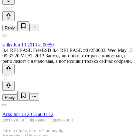
Reply
sniks
Jun 13 2013 at 00:50
8.4-RELEASE FreeBSD 8.4-RELEASE #0 r250633: Wed May 15
09:37:20 VLAT 2013 Запоздали они в этот раз с новостью, в
репо лежит с начало мая, а вот исошки только сейчас собрали.
Reply
Arks
Jun 13 2013 at 01:12
дееевушка… фряяяха… дьяяяявол…
Πάτερ ἡμῶν, ὁἐν τοῖς οὐρανοῖς.