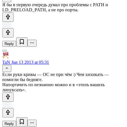
Я бы в первую очередь думал про проблемы с PATH и
LD_PRELOAD_PATH, а не про порты.
Reply
TaN
Jun 13 2013 at 05:31
Если руки кривы — ОС не при чём :) Чем хихикать —
помогли бы бедняге.
Напортачить по незнанию можно и в «этихъ вашихъ
линуксахъ».
Reply