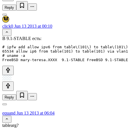
Reply
click0
Jun 13 2013 at 00:10
В 9.1-STABLE есть:
# ipfw add allow ipv6 from table\(101\) to table\(101\)
65534 allow ip6 from table(101) to table(101) via vlan1
# uname -a

FreeBSD mary-teresa.XXXX  9.1-STABLE FreeBSD 9.1-STABLE
Reply
equand
Jun 13 2013 at 06:04
tablearg?