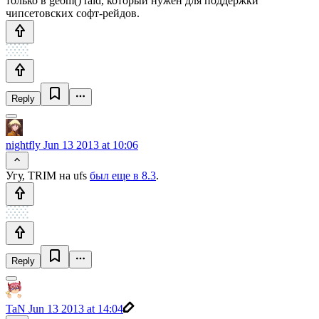
только в geom() raid, который нужен для поддержки
чипсетовских софт-рейдов.
Reply
nightfly
Jun 13 2013 at 10:06
Угу, TRIM на ufs
был еще в 8.3
.
Reply
TaN
Jun 13 2013 at 14:04