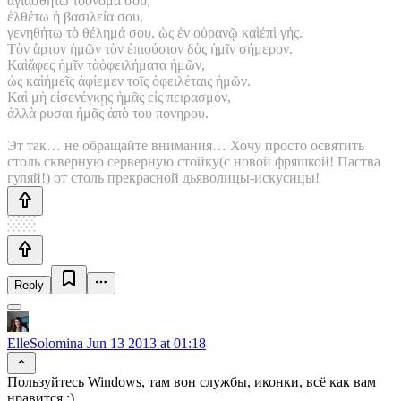
ἁγιασθήτω τὸὄνομά σου,
ἐλθέτω ἡ βασιλεία σου,
γενηθήτω τὸ θέλημά σου, ὡς ἐν οὐρανῷ καὶἐπὶ γής.
Τὸν ἄρτον ἡμῶν τὸν ἐπιούσιον δὸς ἡμῖν σήμερον.
Καὶἄφες ἡμῖν τὰὀφειλήματα ἡμῶν,
ὡς καὶἡμεῖς ἀφίεμεν τοῖς ὀφειλέταις ἡμῶν.
Καὶ μὴ εἰσενέγκῃς ἡμᾶς εἰς πειρασμόν,
ἀλλὰ ρυσαι ἡμᾶς ἀπὸ του πονηρου.
Эт так… не обращайте внимания… Хочу просто освятить
столь скверную серверную стойку(с новой фряшкой! Паства
гуляй!) от столь прекрасной дьяволицы-искусицы!
Reply
ElleSolomina
Jun 13 2013 at 01:18
Пользуйтесь Windows, там вон службы, иконки, всё как вам
нравится :)