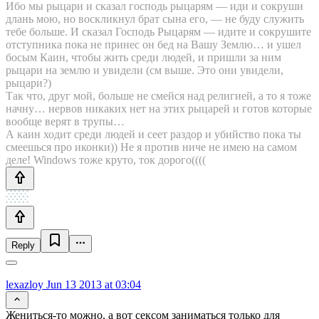
Ибо мы рыцари и сказал господь рыцарям — иди и сокруши
длань мою, но воскликнул брат сына его, — не буду служить
тебе больше. И сказал Господь Рыцарям — идите и сокрушите
отступника пока не принес он бед на Вашу Землю… и ушел
босым Каин, чтобы жить среди людей, и пришли за ним
рыцари на землю и увидели (см выше. Это они увидели,
рыцари?)
Так что, друг мой, больше не смейся над религией, а то я тоже
начну… нервов никаких нет на этих рыцарей и готов которые
вообще верят в трупы…
А каин ходит среди людей и сеет раздор и убийство пока ты
смеешься про иконки)) Не я против ниче не имею на самом
деле! Windows тоже круто, ток дорого((((
Reply
lexazloy
Jun 13 2013 at 03:04
Жениться-то можно, а вот сексом заниматься только для