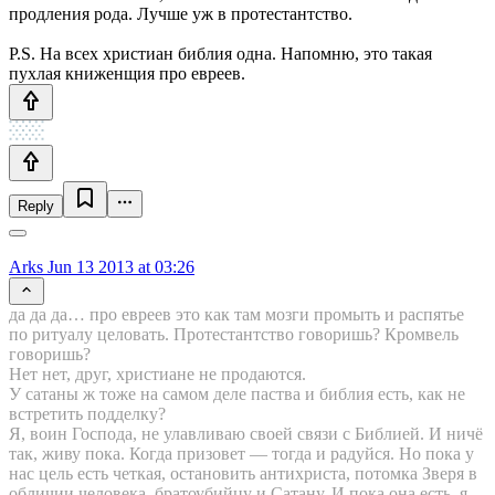
продления рода. Лучше уж в протестантство.
P.S. На всех христиан библия одна. Напомню, это такая
пухлая книженщия про евреев.
Reply
Arks
Jun 13 2013 at 03:26
да да да… про евреев это как там мозги промыть и распятье
по ритуалу целовать. Протестантство говоришь? Кромвель
говоришь?
Нет нет, друг, христиане не продаются.
У сатаны ж тоже на самом деле паства и библия есть, как не
встретить подделку?
Я, воин Господа, не улавливаю своей связи с Библией. И ничё
так, живу пока. Когда призовет — тогда и радуйся. Но пока у
нас цель есть четкая, остановить антихриста, потомка Зверя в
обличии человека, братоубийцу и Сатану. И пока она есть, я