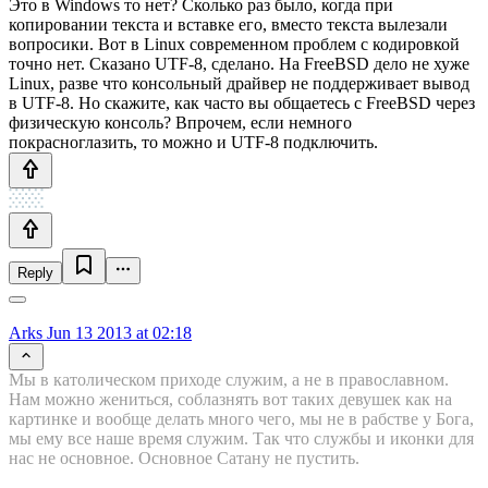
Это в Windows то нет? Сколько раз было, когда при
копировании текста и вставке его, вместо текста вылезали
вопросики. Вот в Linux современном проблем с кодировкой
точно нет. Сказано UTF-8, сделано. На FreeBSD дело не хуже
Linux, разве что консольный драйвер не поддерживает вывод
в UTF-8. Но скажите, как часто вы общаетесь с FreeBSD через
физическую консоль? Впрочем, если немного
покрасноглазить, то можно и UTF-8 подключить.
Reply
Arks
Jun 13 2013 at 02:18
Мы в католическом приходе служим, а не в православном.
Нам можно жениться, соблазнять вот таких девушек как на
картинке и вообще делать много чего, мы не в рабстве у Бога,
мы ему все наше время служим. Так что службы и иконки для
нас не основное. Основное Сатану не пустить.