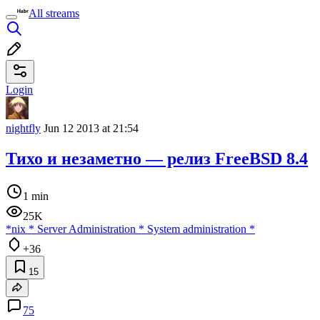
All streams
Login
nightfly
Jun 12 2013 at 21:54
Тихо и незаметно — релиз FreeBSD 8.4
1 min
25K
*nix
*
Server Administration
*
System administration
*
+36
15
75