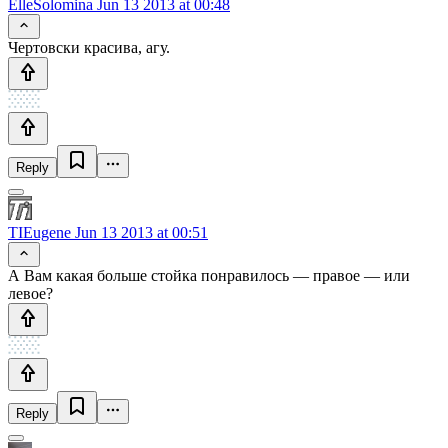
ElleSolomina
Jun 13 2013 at 00:48
Чертовски красива, агу.
Reply
TIEugene
Jun 13 2013 at 00:51
А Вам какая больше стойка понравилось — правое — или
левое?
Reply