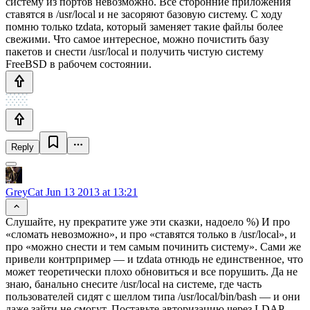
систему из портов невозможно. Все сторонние приложения
ставятся в /usr/local и не засоряют базовую систему. С ходу
помню только tzdata, который заменяет такие файлы более
свежими. Что самое интересное, можно почистить базу
пакетов и снести /usr/local и получить чистую систему
FreeBSD в рабочем состоянии.
Reply
GreyCat
Jun 13 2013 at 13:21
Слушайте, ну прекратите уже эти сказки, надоело %) И про
«сломать невозможно», и про «ставятся только в /usr/local», и
про «можно снести и тем самым починить систему». Сами же
привели контрпример — и tzdata отнюдь не единственное, что
может теоретически плохо обновиться и все порушить. Да не
знаю, банально снесите /usr/local на системе, где часть
пользователей сидят с шеллом типа /usr/local/bin/bash — и они
даже зайти не смогут. Поставьте авторизацию через LDAP