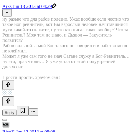
Arks
Jun 13 2013 at 04:29
ну разьве что для рабов полезно. Ужас вообще если честно что
такое Бог-ревнитель, вот Вы взрослый человек начитавшийся
мути какой-то скажите, ну это кто писал такое вообще? Что за
Ревнитель? Мож там не знаю, и Дьявол — Закуситель
появится?
Рабов вольной… мой Бог такого не говорил и в рабство меня
не клеймил.
Может я уже сам того не знач Сатане служу а Бог-Ревнитель…
ну это, прав чтоли… Я уже устал от этой полуутренней
дискуссии.
Прости прости, xpavlov-сан!
Reply
RicoX
Jun 13 2013 at 05:08