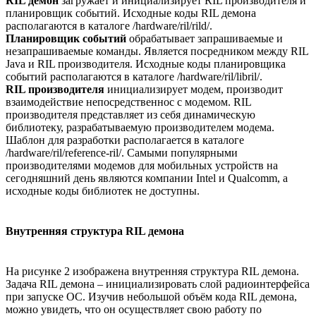
RIL демон
загружает и инициализирует RIL производителя и
планировщик событий. Исходные коды RIL демона
располагаются в каталоге /hardware/ril/rild/.
Планировщик событий
обрабатывает запрашиваемые и
незапрашиваемые команды. Является посредником между RIL
Java и RIL производителя. Исходные коды планировщика
событий располагаются в каталоге /hardware/ril/libril/.
RIL производителя
инициализирует модем, производит
взаимодействие непосредственнос с модемом. RIL
производителя представляет из себя динамическую
библиотеку, разрабатываемую производителем модема.
Шаблон для разработки располагается в каталоге
/hardware/ril/reference-ril/. Cамыми популярными
производителями модемов для мобильных устройств на
сегодняшний день являются компании Intel и Qualcomm, а
исходные коды библиотек не доступны.
Внутренняя структура RIL демона
На рисунке 2 изображена внутренняя структура RIL демона.
Задача RIL демона – инициализировать слой радиоинтерфейса
при запуске ОС. Изучив небольшой объём кода RIL демона,
можно увидеть, что он осуществляет свою работу по