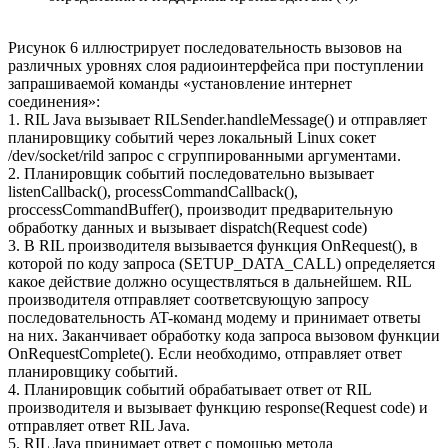
Рисунок 6 иллюстрирует последовательность вызовов на
различных уровнях слоя радиоинтерфейса при поступлении
запрашиваемой команды «установление интернет
соединения»:
1. RIL Java вызывает RILSender.handleMessage() и отправляет
планировщику событий через локальный Linux сокет
/dev/socket/rild запрос с сгруппированными аргументами.
2. Планировщик событий последовательно вызывает
listenCallback(), processCommandCallback(),
proccessCommandBuffer(), производит предварительную
обработку данных и вызывает dispatch(Request code)
3. В RIL производителя вызывается функция OnRequest(), в
которой по коду запроса (SETUP_DATA_CALL) определяется
какое действие должно осуществляться в дальнейшем. RIL
производителя отправляет соответсвующую запросу
последовательность AT-команд модему и принимает ответы
на них. Заканчивает обработку кода запроса вызовом функции
OnRequestComplete(). Если необходимо, отправляет ответ
планировщику событий.
4. Планировщик событий обрабатывает ответ от RIL
производителя и вызывает функцию response(Request code) и
отправляет ответ RIL Java.
5. RIL Java принимает ответ с помощью метода