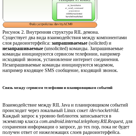
Рисунок 2. Внутренняя структура RIL демона.
Существует два вида взаимодействия между компонентами
слоя радиоинтерфейса:
запрашиваемые
(solicited) и
незапрашиваемые
(unsolicited) команды. Запрашиваемые
команды инициируются сервисом телефонии, например
исходящий звонок, установление интернет соединения.
Незапрашиваемые команды инициируются модемом,
например входящее SMS сообщение, входящий звонок.
Связь между сервисом телефонии и планировщиком событий
Взаимодействие между RIL Java и планировщиком событий
происходит через локальный Linux сокет
/dev/socket/rild
.
Каждый запрос к уровню библиотек записывается в
экземпляр класса
com.android.internal.telephony.RILRequest
, для
сохранения информации о запросе, до тех пор, пока не будет
получен ответ от нижележащих слоев радиоинтерфейса.