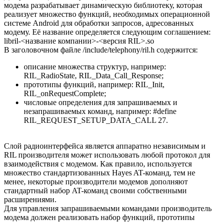
модема разрабатывает динамическую библиотеку, которая
реализует множество функций, необходимых операционной
системе Android для обработки запросов, адресованных
модему. Её название определяется следующим соглашением:
libril-<название компании>-<версия RIL>.so
В заголовочном файле /include/telephony/ril.h содержится:
описание множества структур, например:
RIL_RadioState, RIL_Data_Call_Response;
прототипы функций, например: RIL_Init,
RIL_onRequestComplete;
числовые определения для запрашиваемых и
незапрашиваемых команд, например: #define
RIL_REQUEST_SETUP_DATA_CALL 27.
Слой радиоинтерфейса является аппаратно независимым и
RIL производителя может использовать любой протокол для
взаимодействия с модемом. Как правило, используется
множество стандартизованных Hayes AT-команд, тем не
менее, некоторые производители модемов дополняют
стандартный набор AT-команд своими собственными
расширениями.
Для управления запрашиваемыми командами производитель
модема должен реализовать набор функций, прототипы