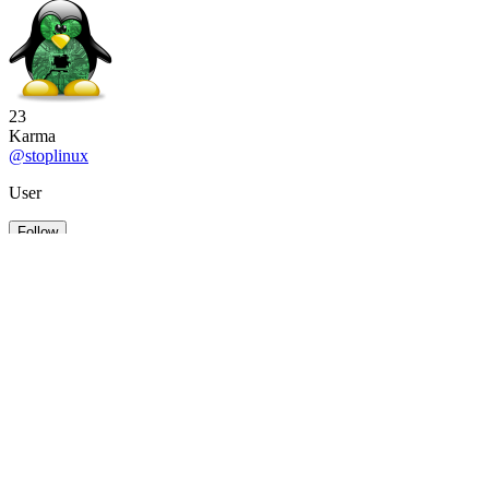
23
Karma
@stoplinux
User
Follow
Comments 11
Articles
Top of the day
Similar articles
Show the best of all time