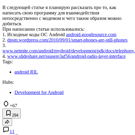
В следующей статье я планирую рассказать про то, как
написать свою программу для взаимодействия
непосредственно с модемом и чего таким образом можно
добиться.
При написании статьи использовались:
1. Исходные коды ОС Android
android.googlesource.com
2.
dpsm.wordpress.com/2010/09/01/smart-phones-are-still-phones
3.
www.netmite.com/android/mydroid/development/pdk/docs/telephony
4.
www.slideshare.net/ssusere3af56/android-radio-layer-interface
Tags:
android RIL
Hubs:
Development for Android
+67
294
11