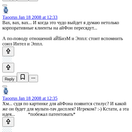
Taoorus
Jan 18 2008 at 12:33
Вах, вах, вах... И когда это чудо выйдет я думаю нетолько
корпоративные клиенты на айФон пересядут...
А по-поводу отношений аЙБиэМ и Эппл: стоит вспомнить
союз Интел и Эппл.
Reply
Taoorus
Jan 18 2008 at 12:35
Хм... судя по картинке для айФона появится стилус? И какой
же он будет для мульти-тач дисплея? Игреком? :-) Кстати, а эта
идея... *побежал патентовать*