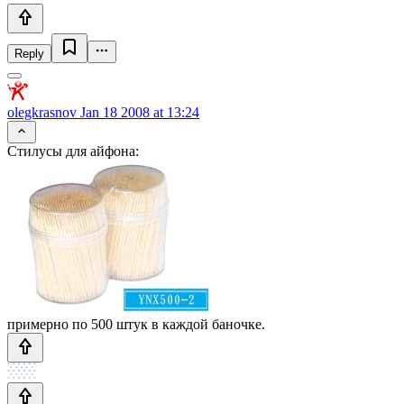
Reply
olegkrasnov
Jan 18 2008 at 13:24
Стилусы для айфона:
примерно по 500 штук в каждой баночке.