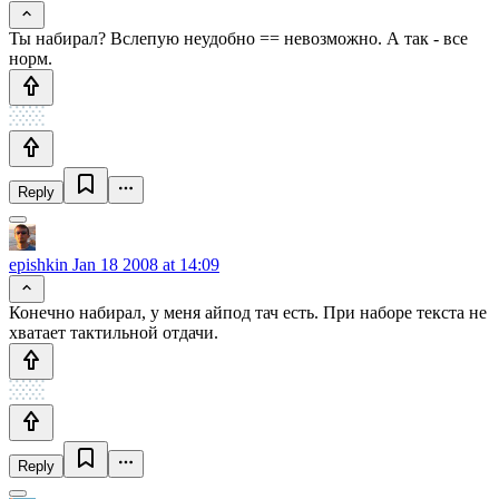
Ты набирал? Вслепую неудобно == невозможно. А так - все
норм.
Reply
epishkin
Jan 18 2008 at 14:09
Конечно набирал, у меня айпод тач есть. При наборе текста не
хватает тактильной отдачи.
Reply