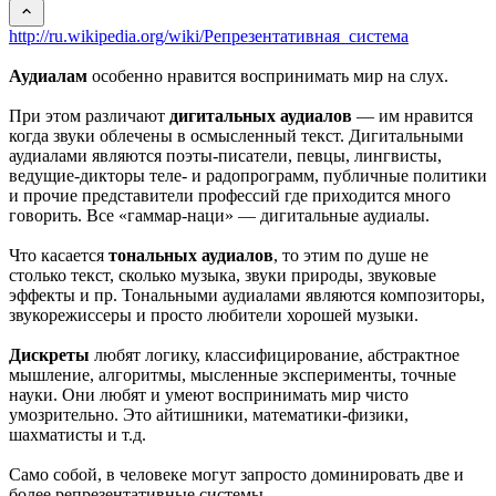
http://ru.wikipedia.org/wiki/Репрезентативная_система
Аудиалам
особенно нравится воспринимать мир на слух.
При этом различают
дигитальных аудиалов
— им нравится
когда звуки облечены в осмысленный текст. Дигитальными
аудиалами являются поэты-писатели, певцы, лингвисты,
ведущие-дикторы теле- и радопрограмм, публичные политики
и прочие представители профессий где приходится много
говорить. Все «гаммар-наци» — дигитальные аудиалы.
Что касается
тональных аудиалов
, то этим по душе не
столько текст, сколько музыка, звуки природы, звуковые
эффекты и пр. Тональными аудиалами являются композиторы,
звукорежиссеры и просто любители хорошей музыки.
Дискреты
любят логику, классифицирование, абстрактное
мышление, алгоритмы, мысленные эксперименты, точные
науки. Они любят и умеют воспринимать мир чисто
умозрительно. Это айтишники, математики-физики,
шахматисты и т.д.
Само собой, в человеке могут запросто доминировать две и
более репрезентативные системы.