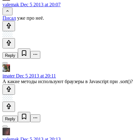
valemak
Dec 5 2013 at 20:07
Писал
уже про неё.
Reply
imater
Dec 5 2013 at 20:11
А какие методы используют браузеры в Javascript при .sort()?
Reply
valemak
Dec 5 2013 at 20:13