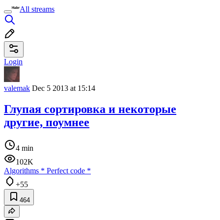
All streams
Login
valemak
Dec 5 2013 at 15:14
Глупая сортировка и некоторые
другие, поумнее
4 min
102K
Algorithms
*
Perfect code
*
+55
464