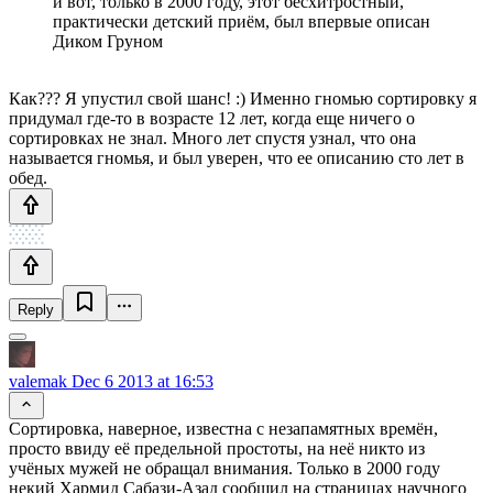
и вот, только в 2000 году, этот бесхитростный,
практически детский приём, был впервые описан
Диком Груном
Как??? Я упустил свой шанс! :) Именно гномью сортировку я
придумал где-то в возрасте 12 лет, когда еще ничего о
сортировках не знал. Много лет спустя узнал, что она
называется гномья, и был уверен, что ее описанию сто лет в
обед.
Reply
valemak
Dec 6 2013 at 16:53
Сортировка, наверное, известна с незапамятных времён,
просто ввиду её предельной простоты, на неё никто из
учёных мужей не обращал внимания. Только в 2000 году
некий Хармид Сабази-Азад сообщил на страницах научного