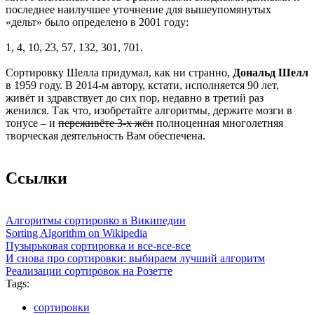
последнее наилучшее уточнение для вышеупомянутых
«дельт» было определено в 2001 году:
1, 4, 10, 23, 57, 132, 301, 701.
Сортировку Шелла придумал, как ни странно,
Дональд Шелл
в 1959 году. В 2014-м автору, кстати, исполняется 90 лет,
живёт и здравствует до сих пор, недавно в третий раз
женился. Так что, изобретайте алгоритмы, держите мозги в
тонусе – и
переживёте 3-х жён
полноценная многолетняя
творческая деятельность Вам обеспечена.
Ссылки
Алгоритмы сортировко в Википедии
Sorting Algorithm on Wikipedia
Пузырьковая сортировка и все-все-все
И снова про сортировки: выбираем лучший алгоритм
Реализации сортировок на Розетте
Tags:
сортировки