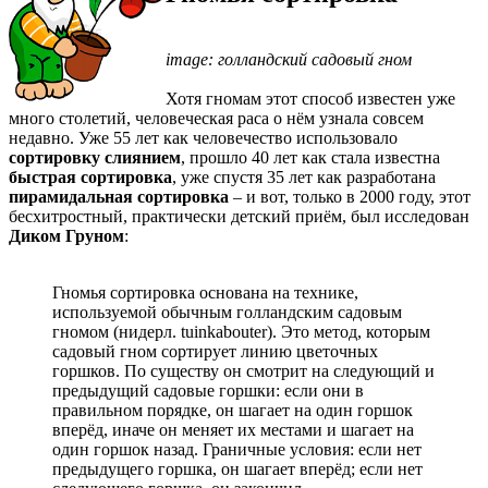
image: голландский садовый гном
Хотя гномам этот способ известен уже
много столетий, человеческая раса о нём узнала совсем
недавно. Уже 55 лет как человечество использовало
сортировку слиянием
, прошло 40 лет как стала известна
быстрая сортировка
, уже спустя 35 лет как разработана
пирамидальная сортировка
– и вот, только в 2000 году, этот
бесхитростный, практически детский приём, был исследован
Диком Груном
:
Гномья сортировка основана на технике,
используемой обычным голландским садовым
гномом (нидерл. tuinkabouter). Это метод, которым
садовый гном сортирует линию цветочных
горшков. По существу он смотрит на следующий и
предыдущий садовые горшки: если они в
правильном порядке, он шагает на один горшок
вперёд, иначе он меняет их местами и шагает на
один горшок назад. Граничные условия: если нет
предыдущего горшка, он шагает вперёд; если нет