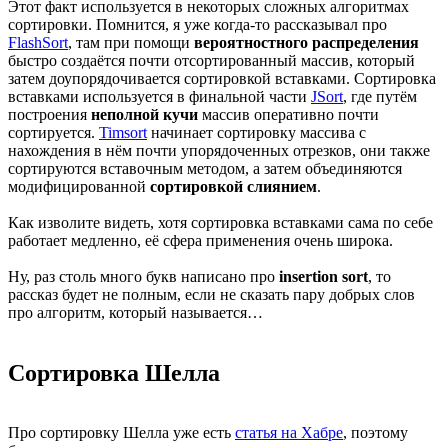
Этот факт используется в некоторых сложных алгоритмах
сортировки. Помнится, я уже когда-то рассказывал про
FlashSort
, там при помощи
вероятностного распределения
быстро создаётся почти отсортированный массив, который
затем доупорядочивается сортировкой вставками. Сортировка
вставками используется в финальной части
JSort
, где путём
построения
неполной кучи
массив оперативно почти
сортируется.
Timsort
начинает сортировку массива с
нахождения в нём почти упорядоченных отрезков, они также
сортируются вставочным методом, а затем объединяются
модифицированной
сортировкой слиянием
.
Как изволите видеть, хотя сортировка вставками сама по себе
работает медленно, её сфера применения очень широка.
Ну, раз столь много букв написано про
insertion sort
, то
рассказ будет не полным, если не сказать пару добрых слов
про алгоритм, который называется…
Сортировка Шелла
Про сортировку Шелла уже есть
статья на Хабре
, поэтому