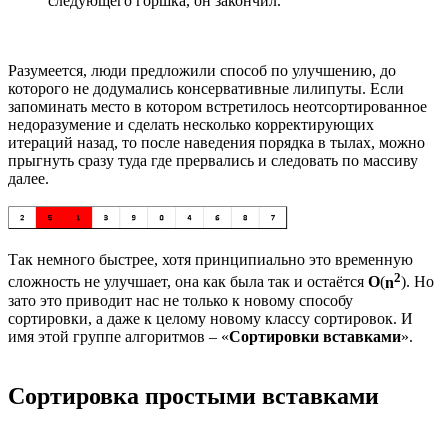
следующего горшка, он закончил.
Разумеется, люди предложили способ по улучшению, до
которого не додумались консервативные лилипуты. Если
запоминать место в котором встретилось неотсортированное
недоразумение и сделать несколько корректирующих
итераций назад, то после наведения порядка в тылах, можно
прыгнуть сразу туда где прервались и следовать по массиву
далее.
Так немного быстрее, хотя принципиально это временную
2
сложность не улучшает, она как была так и остаётся
O
(
n
). Но
зато это приводит нас не только к новому способу
сортировки, а даже к целому новому классу сортировок. И
имя этой группе алгоритмов – «
Сортировки вставками
».
Сортировка простыми вставками