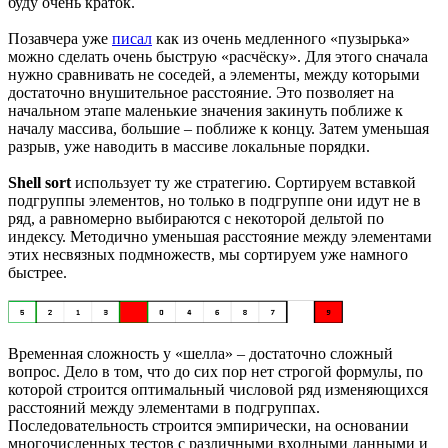
буду очень краток.
Позавчера уже
писал
как из очень медленного «пузырька»
можно сделать очень быструю «расчёску». Для этого сначала
нужно сравнивать не соседей, а элементы, между которыми
достаточно внушительное расстояние. Это позволяет на
начальном этапе маленькие значения закинуть поближе к
началу массива, большие – поближе к концу. Затем уменьшая
разрыв, уже наводить в массиве локальные порядки.
Shell sort
использует ту же стратегию. Сортируем вставкой
подгруппы элементов, но только в подгруппе они идут не в
ряд, а равномерно выбираются с некоторой дельтой по
индексу. Методично уменьшая расстояние между элементами
этих несвязных подмножеств, мы сортируем уже намного
быстрее.
Временная сложность у «шелла» – достаточно сложный
вопрос. Дело в том, что до сих пор нет строгой формулы, по
которой строится оптимальный числовой ряд изменяющихся
расстояний между элементами в подгруппах.
Последовательность строится эмпирически, на основании
многочисленных тестов с различными входными данными и