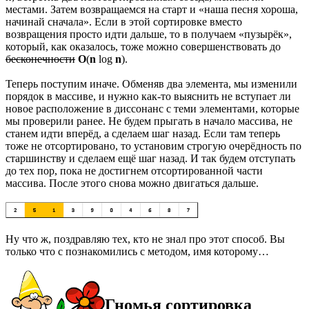
местами. Затем возвращаемся на старт и «наша песня хороша,
начинай сначала». Если в этой сортировке вместо
возвращения просто идти дальше, то в получаем «пузырёк»,
который, как оказалось, тоже можно совершенствовать до
бесконечности
O
(
n
log
n
).
Теперь поступим иначе. Обменяв два элемента, мы изменили
порядок в массиве, и нужно как-то выяснить не вступает ли
новое расположение в диссонанс с теми элементами, которые
мы проверили ранее. Не будем прыгать в начало массива, не
станем идти вперёд, а сделаем шаг назад. Если там теперь
тоже не отсортировано, то установим строгую очерёдность по
старшинству и сделаем ещё шаг назад. И так будем отступать
до тех пор, пока не достигнем отсортированной части
массива. После этого снова можно двигаться дальше.
Ну что ж, поздравляю тех, кто не знал про этот способ. Вы
только что с познакомились с методом, имя которому…
Гномья сортировка