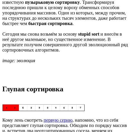
известную
пузырьковую сортировку
. Трансформируя
последнюю пришли к целому вороху обменных способов
упорядочивания массивов. Один из которых, между прочим,
на структурах до нескольких тысяч элементов, даже работает
быстрее чем
быстрая сортировка
.
Сегодня мы снова возьмём за основу
stupid sort
и внесём в
неё другое маленькое, но существенное изменение. В
результате получим совершенного другой эволюционный ряд
сортировочных алгоритмов.
image: эволюция
Глупая сортировка
Кому лень смотреть
первую серию
, напомню, что из себя
представляет глупая сортировка. Обходим по порядку массив
и, встретив два неотсортированных соседа, меняем их