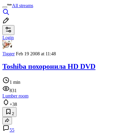
All streams
Login
Tigger
Feb 19 2008 at 11:48
Toshiba похоронила HD DVD
1 min
831
Lumber room
+38
2
55