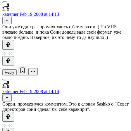
katremer
Feb 19 2008 at 14:13
Они уже один раз промахнулись с бетамаксом :) На VHS
влезало больше, и пока Сони доделывала свой формат, уже
было поздно. Наверное, их это чему-то да научило :)
Reply
katremer
Feb 19 2008 at 14:14
Сорри, промахнулся комментом. Это к словам Sashko о "Совет
директоров сони сделал-бы себе харакири".