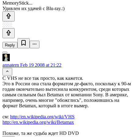
MemoryStick...
Удивлен их удачей с Blu-ray.:)
Reply
annatern
Feb 19 2008 at 21:22
C VHS не все так просто, как кажется.
Это в России она стала форматом де-факто, поскольку к 90-м
годам окончательно вытеснила конкурентом, среди которых
самым сильным был Betamax от компании Sony. В америке,
например, очень многие "обожглись", положившись на
формат Betamax, который в итоге вымер.
см:
http://en.wikipedia.org/wiki/VHS
http://en.wikipedia.org/wiki/Betamax
Похоже, та же судьба ждет HD DVD