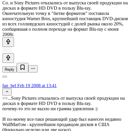
Co. и Sony Pictures отказались от выпуска своей продукции на
дисках в формате HD DVD в пользу Blu-ray.
Окончательную точку в "битве форматов" поставила
киностудия Warner Bros, крупнейший поставщик DVD-дисков
из всех голливудских киностудий с долей рынка около 20%,
сообщившая о полном переходе на формат Blu-ray с июня
2008г.
Reply
fan_bel
Feb 19 2008 at 13:41
>>...Sony Pictures отказались от выпуска своей продукции на
дисках в формате HD DVD в пользу Blu-ray.
почему-то это не вызло ни грамма удивления :)
И по-моему все-таки решающий удар был нанесен недавно
WallMart'ом - крупнейшим продавцом дисков в США
(буквально неделю или две назад).