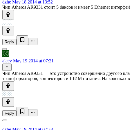
dzhe
May 18 2014 at 13:52
Чип Atheros AR9331 стоит 5 баксов и имеет 5 Ethernet интерфей
Reply
alecv
May 19 2014 at 07:21
Чип Atheros AR9331 — это устройство совершенно другого клас
трансформаторов, коннекторов и ШИМ питания. На коленках все 
Reply
dzhe
May 19 2014 at 07:38