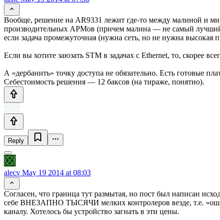
Вообще, решение на AR9331 лежит где-то между малиной и мик
производительных АРМов (причем малина — не самый лучший в
если задача промежуточная (нужна сеть, но не нужна высокая пр
Если вы хотите заюзать STM в задачах с Ethernet, то, скорее
А «дербанить» точку доступа не обязательно. Есть готовые пла
Себестоимость решения — 12 баксов (на тираже, понятно).
Reply
alecv
May 19 2014 at 08:03
Согласен, что граница тут размытая, но пост был написан исхо
себе ВНЕЗАПНО ТЫСЯЧИ мелких контролеров везде, т.е. «ошустр
каналу. Хотелось бы устройство загнать в эти цены.