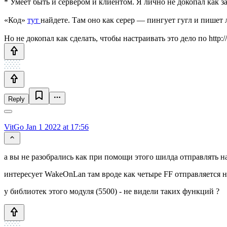
* Умеет быть и сервером и клиентом. Я лично не докопал как 
«Код»
тут
найдете. Там оно как серер — пингует гугл и пишет 
Но не докопал как сделать, чтобы настраивать это дело по ht
Reply
VitGo
Jan 1 2022 at 17:56
а вы не разобрались как при помощи этого шилда отправлять н
интересует WakeOnLan там вроде как четыре FF отправляется н
у библиотек этого модуля (5500) - не видели таких функций ?