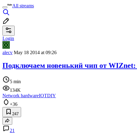
All streams
Login
alecv
May 18 2014 at 09:26
Подключаем новенький чип от WIZnet: 
5 min
134K
Network hardware
IOT
DIY
+36
247
21