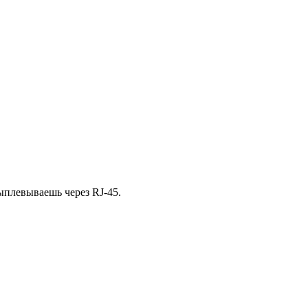
выплевываешь через RJ-45.