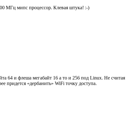
400 МГц мипс процессор. Клевая штука! :-)
 64 и флеша мегабайт 16 а то и 256 под Linux. Не считая
рее придется «дербанить» WiFi точку доступа.