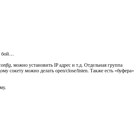
в бой…
config
, можно установить IP адрес и т.д. Отдельная группа
му сокету можно делать open/close/listen. Также есть «буфера»
му.