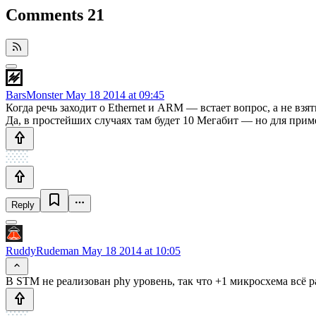
Comments
21
BarsMonster
May 18 2014 at 09:45
Когда речь заходит о Ethernet и ARM — встает вопрос, а не взят
Да, в простейших случаях там будет 10 Мегабит — но для при
Reply
RuddyRudeman
May 18 2014 at 10:05
В STM не реализован phy уровень, так что +1 микросхема всё ра