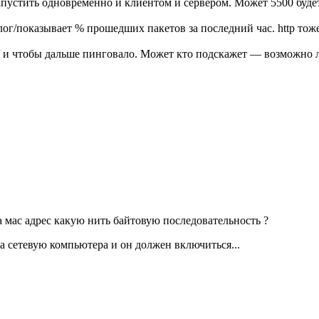
запустить одновременно и клиентом и сервером. Может 5500 буде
лог/показывает % прошедших пакетов за последний час. http тож
tp:// и чтобы дальше пинговало. Может кто подскажет — возможн
а мас адрес какую нить байтовую последовательность ?
а сетевую компьютера и он должен включиться...