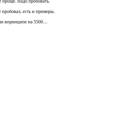
т проще. Надо пробовать.
е пробовал, есть и примеры.
о ли впринципе на 5500…