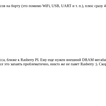
сов на борту (это помимо WiFi, USB, UART и т. п.), плюс сразу 
са, ближе к Rasberry PI. Ему еще нужен внешний DRAM мегабайта
это запаять проблематично, никто же не паяет Rasberry :). Ско