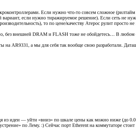
роконтроллерами. Если нужно что-то совсем сложное (рилтайм 
ариант, если нужно тиражируемое решение). Если сеть не нуж
оизводительность), то по цене/качеству Атерос рулит просто не 
 всего, без внешней DRAM и FLASH тоже не обойдетесь… В любом
ты на AR9331, а мы для себя так вообще свою разработали. Дата
дя из идеи — уйти «вниз» по шкале цены как можно ниже (до 0.0
ение» по Лему. :) Сейчас порт Etherent на коммутаторе стоит 3