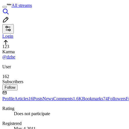
All streams
Login
123
Karma
@dzhe
User
162
Subscribers
Follow
Profile
Articles
16
Posts
News
Comments
1.6K
Bookmarks
74
Followers
F
Rating
Does not participate
Registered
May 4 2011