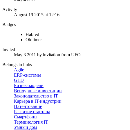
Activity
August 19 2015 at 12:16
Badges
Habred
Oldtimer
Invited
May 3 2011
by invitation from
UFO
Belongs to hubs
Agile
ERP-системы
GTD
Бизнес-модели
Венчурные инвестиции
Законодательство в IT
Карьера в IT-индустрии
Патентование
Развитие стартапа
Смартфоны
Терминология IT
Умный дом