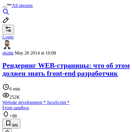
All streams
Login
skutin
May 26 2014 at 16:08
Рендеринг WEB-страницы: что об этом
должен знать front-end разработчик
6 min
252K
Website development
*
JavaScript
*
From sandbox
+98
986