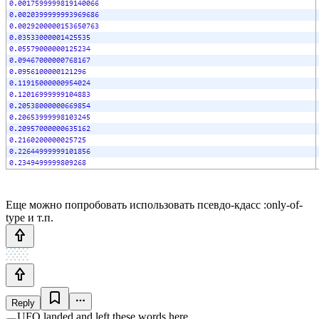
Еще можно попробовать использовать псевдо-кдасс :only-of-
type и т.п.
Reply
UFO landed and left these words here