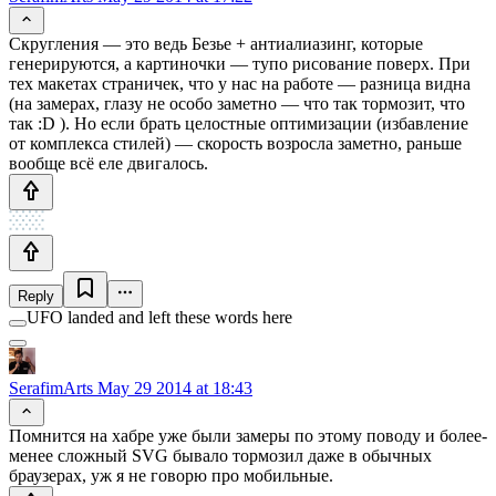
Cкругления — это ведь Безье + антиалиазинг, которые
генерируются, а картиночки — тупо рисование поверх. При
тех макетах страничек, что у нас на работе — разница видна
(на замерах, глазу не особо заметно — что так тормозит, что
так :D ). Но если брать целостные оптимизации (избавление
от комплекса стилей) — скорость возросла заметно, раньше
вообще всё еле двигалось.
Reply
UFO landed and left these words here
SerafimArts
May 29 2014 at 18:43
Помнится на хабре уже были замеры по этому поводу и более-
менее сложный SVG бывало тормозил даже в обычных
браузерах, уж я не говорю про мобильные.