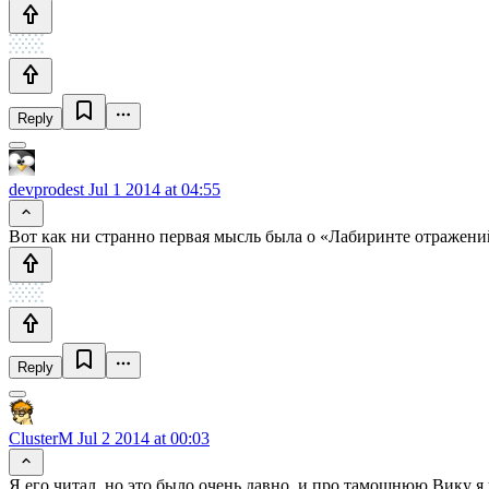
Reply
devprodest
Jul 1 2014 at 04:55
Вот как ни странно первая мысль была о «Лабиринте отражени
Reply
ClusterM
Jul 2 2014 at 00:03
Я его читал, но это было очень давно, и про тамошнюю Вику я 