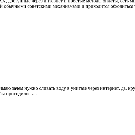
 ЖКХ, доступные через интернет и простые методы оплаты, есть 
рой обычными советскими механизмами и приходится обходиться 
аю зачем нужно сливать воду в унитазе через интернет, да, крут
е бы пригодилось…