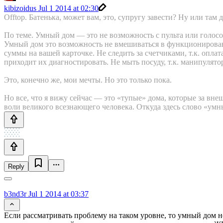
kibizoidus
Jul 1 2014 at 02:30
Offtop. Батенька, может вам, это, супругу завести? Ну или там
По теме. Умный дом — это не возможность с пульта или голос
Умный дом это возможность не вмешиваться в функционирование
суммы на вашей карточке. Не следить за счетчиками, т.к. оплат
приходит их диагностировать. Не мыть посуду, т.к. манипулятор
Это, конечно же, мои мечты. Но это только пока.
Но все, что я вижу сейчас — это «тупые» дома, которые за вн
воли великого всезнающего человека. Откуда здесь слово «ум
Reply
b3nd3r
Jul 1 2014 at 03:37
Если рассматривать проблему на таком уровне, то умный дом н