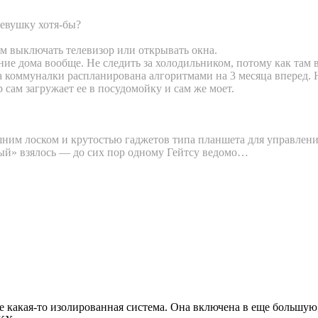
 девушку хотя-бы?
ом выключать телевизор или открывать окна.
 дома вообще. Не следить за холодильником, потому как там вс
а коммуналки распланирована алгоритмами на 3 месяца вперед. Не
 сам загружает ее в посудомойку и сам же моет.
ешним лоском и крутостью гаджетов типа планшета для управлен
ный» взялось — до сих пор одному Гейтсу ведомо…
е какая-то изолированная система. Она включена в еще большую,