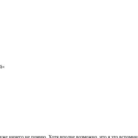
й»
уже ничего не помню. Хотя вполне возможно, что я это вспомнил