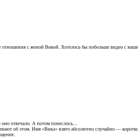
е отношения с женой Викой. Хотелось бы побольше видео с ваш
ы оно отвечало. А потом понеслось…
ивают об этом. Имя «Вика» взято абсолютно случайно — коротко
ащение.