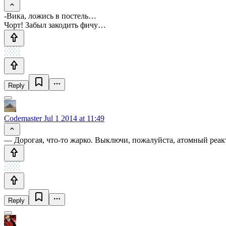
-Вика, ложись в постель…
Чорт! Забыл закодить фичу…
Reply
Codemaster
Jul 1 2014 at 11:49
— Дорогая, что-то жарко. Выключи, пожалуйста, атомный реак
Reply