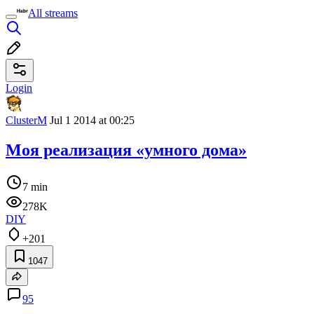
All streams
Login
ClusterM
Jul 1 2014 at 00:25
Моя реализация «умного дома»
7 min
278K
DIY
+201
1047
95