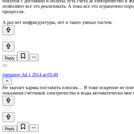
покупок с доставкой и оплаты, есть счета за электричество и
позволяют все это реализовать. А пока все это ограничено по
процессов.
А раз нет инфрасруктуры, нет и таких умных систем.
Reply
rstepanov
Jul 1 2014 at 05:49
Не хватает кармы поставить плюсик… Я тоже искренне не поним
показания счетчиков электричества и воды автоматически мн
Reply