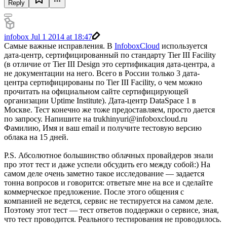
Reply
infobox
Jul 1 2014 at 18:47
Самые важные исправления. В
InfoboxCloud
используется
дата-центр, сертифицированный по стандарту Tier III Facility
(в отличие от Tier III Design это сертификация дата-центра, а
не документации на него. Всего в России только 3 дата-
центра сертифицированы по Tier III Facility, о чем можно
прочитать на официальном сайте сертифицирующей
организации Uptime Institute). Дата-центр DataSpace 1 в
Москве. Тест конечно же тоже предоставляем, просто дается
по запросу. Напишите на trukhinyuri@infoboxcloud.ru
Фамилию, Имя и ваш email и получите тестовую версию
облака на 15 дней.
P.S. Абсолютное большинство облачных провайдеров знали
про этот тест и даже успели обсудить его между собой:) На
самом деле очень заметно такое исследование — задается
тонна вопросов и говорится: ответьте мне на все и сделайте
коммерческое предложение. После этого общения с
компанией не ведется, сервис не тестируется на самом деле.
Поэтому этот тест — тест ответов поддержки о сервисе, зная,
что тест проводится. Реального тестирования не проводилось.