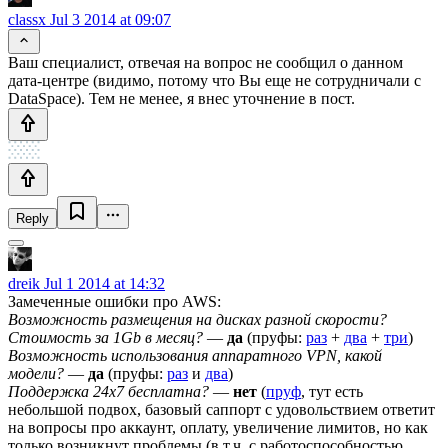
classx
Jul 3 2014 at 09:07
Ваш специалист, отвечая на вопрос не сообщил о данном
дата-центре (видимо, потому что Вы еще не сотрудничали с
DataSpace). Тем не менее, я внес уточнение в пост.
Reply
dreik
Jul 1 2014 at 14:32
Замеченные ошибки про AWS:
Возможность размещения на дисках разной скорости?
Стоимость за 1Gb в месяц?
—
да
(пруфы:
раз
+
два
+
три
)
Возможность использования аппаратного VPN, какой
модели?
—
да
(пруфы:
раз
и
два
)
Поддержка 24x7 бесплатна?
—
нет
(
пруф
, тут есть
небольшой подвох, базовый саппорт с удовольствием ответит
на вопросы про аккаунт, оплату, увеличение лимитов, но как
только возникнут проблемы (в т.ч. с работоспособностью