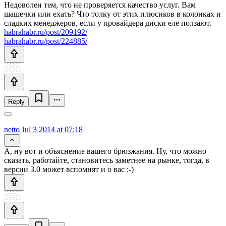
Недоволен тем, что не проверяется качество услуг. Вам
шашечки или ехать? Что толку от этих плюсиков в колонках и
сладких менеджеров, если у провайдера диски еле ползают.
habrahabr.ru/post/209192/
habrahabr.ru/post/224885/
Reply
netto
Jul 3 2014 at 07:18
А, ну вот и объяснение вашего брюзжания. Ну, что можно
сказать, работайте, становитесь заметнее на рынке, тогда, в
версии 3.0 может вспомнят и о вас :-)