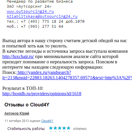
Выпад автора в нашу сторону считаем детской обидой на нас
и попыткой хоть как то уколоть.
В качестве легенды и источника запроса выступала компания
http://luxchair.ru/
при минимальном анализе сайта которой
приходит понимание о нереальность запроса. Поиском в
интернете мы находим следующую информацию:
Поиск:
http://yandex.ru/yandsearch?
lr=213&msid=22883.18263.1404278357.69571&text=http%3A%2F%
Результат в ТОП-10:
http://hostdb.ru/providers/opinions/id/1618