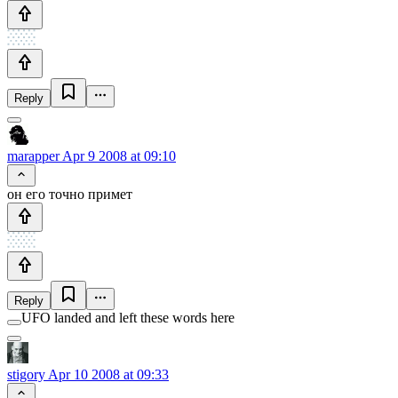
Reply
marapper
Apr 9 2008 at 09:10
он его точно примет
Reply
UFO landed and left these words here
stigory
Apr 10 2008 at 09:33