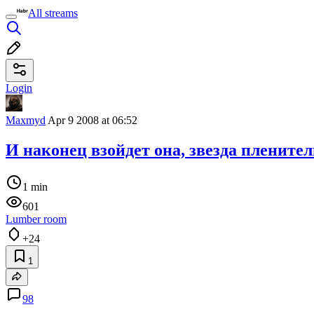
All streams
Login
Maxmyd
Apr 9 2008 at 06:52
И наконец взойдет она, звезда плените
1 min
601
Lumber room
+24
1
98