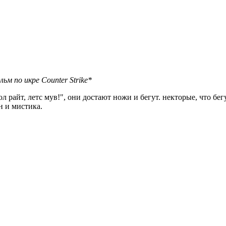
м по икре Counter Strike*
"ол райт, летс мув!", они достают ножи и бегут. некторые, что 
н и мистика.