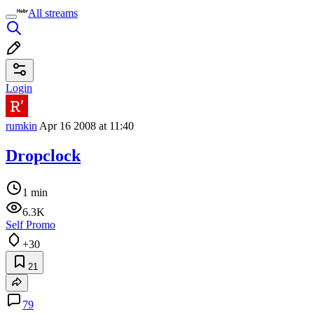
All streams
Login
rumkin
Apr 16 2008 at 11:40
Dropclock
1 min
6.3K
Self Promo
+30
21
79