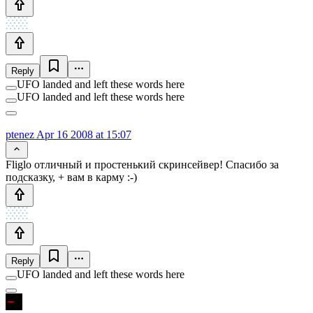
Reply
UFO landed and left these words here
UFO landed and left these words here
ptenez
Apr 16 2008 at 15:07
Fliglo отличный и простенький скринсейвер! Спасибо за
подсказку, + вам в карму :-)
Reply
UFO landed and left these words here