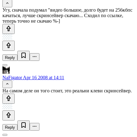
Угу, сначала подумал "видео большое, долго будет на 256кбпс
качаться, лучше скринсейвер скачаю... Сходил по ссылке,
теперь точно не скачаю %-]
Reply
NaFigator
Apr 16 2008 at 14:11
На самом деле он того стоит, это реальни клеви скринсейвер.
Reply