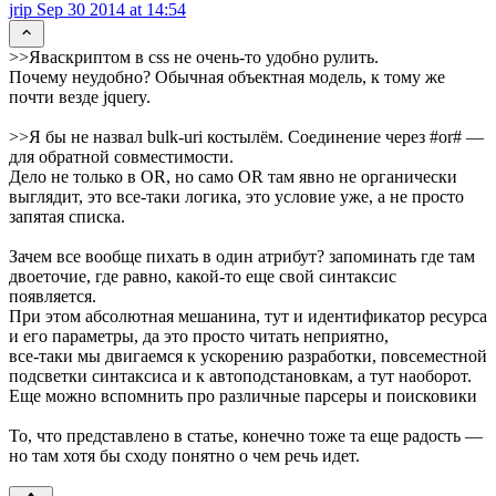
jrip
Sep 30 2014 at 14:54
>>Яваскриптом в css не очень-то удобно рулить.
Почему неудобно? Обычная объектная модель, к тому же
почти везде jquery.
>>Я бы не назвал bulk-uri костылём. Соединение через #or# —
для обратной совместимости.
Дело не только в OR, но само OR там явно не органически
выглядит, это все-таки логика, это условие уже, а не просто
запятая списка.
Зачем все вообще пихать в один атрибут? запоминать где там
двоеточие, где равно, какой-то еще свой синтаксис
появляется.
При этом абсолютная мешанина, тут и идентификатор ресурса
и его параметры, да это просто читать неприятно,
все-таки мы двигаемся к ускорению разработки, повсеместной
подсветки синтаксиса и к автоподстановкам, а тут наоборот.
Еще можно вспомнить про различные парсеры и поисковики
То, что представлено в статье, конечно тоже та еще радость —
но там хотя бы сходу понятно о чем речь идет.