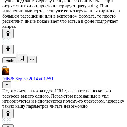
лучше подходит. Серверу не нужно его понимать — при
отдаче статики он просто игнорирует query string. При
изменении вьюпорта, если уже есть загруженная картинка в
большем разрешении или в векторном формате, то просто
ресемплит, иначе показывает что есть, а в фоне подгружает
хайрез.
Reply
fetis26
Sep 30 2014 at 12:51
Не, это очень плохая идея. URL указывает на несколько
ресурсов вместо одного. Параметры переданные в урл
игнорируются и используются почему-то браузером. Человеку
такую кашу параметров читать невозможно.