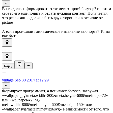
B кто должен формировать этот мета запрос? браузер? и потом
сервер его еще понять и отдать нужный контент. Получается
что реализацию должна быть двухсторонней в отличие от
picture
А если происходит динамическое изменение вьюпорта? Тогда
как быть.
Reply
vintage
Sep 30 2014 at 12:29
Формирует программист, а понимает браузер, загружая
«wallpaper.jpg?meta:width=800&meta:height=600&meta:dpi=72»
или «wallpaper-x2.jpg?
meta:width=800&meta:height=600&meta:dpi=150» или
«wallpaper.svg?meta:mime=text/svg» в зависимости от того, что