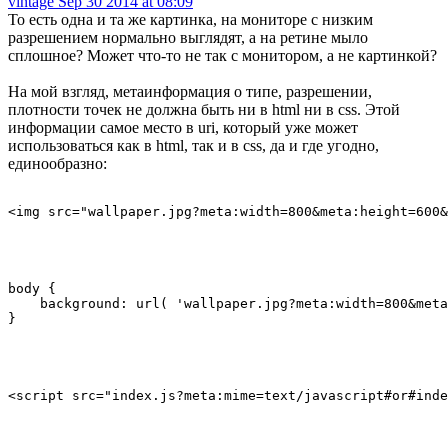
vintage
Sep 30 2014 at 08:09
То есть одна и та же картинка, на мониторе с низким
разрешением нормально выглядят, а на ретине мыло
сплошное? Может что-то не так с монитором, а не картинкой?
На мой взгляд, метаинформация о типе, разрешении,
плотности точек не должна быть ни в html ни в css. Этой
информации самое место в uri, который уже может
использоваться как в html, так и в css, да и где угодно,
единообразно:
body {

    background: url( 'wallpaper.jpg?meta:width=800&meta