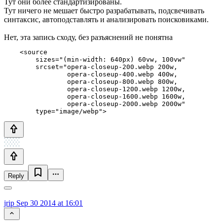
Тут они более стандартизированы.
Тут ничего не мешает быстро разрабатывать, подсвечивать
синтаксис, автоподставлять и анализировать поисковиками.
Нет, эта запись сходу, без разъяснений не понятна
    <source

        sizes="(min-width: 640px) 60vw, 100vw"

        srcset="opera-closeup-200.webp 200w,

                opera-closeup-400.webp 400w,

                opera-closeup-800.webp 800w,

                opera-closeup-1200.webp 1200w,

                opera-closeup-1600.webp 1600w,

                opera-closeup-2000.webp 2000w"

Reply
jrip
Sep 30 2014 at 16:01