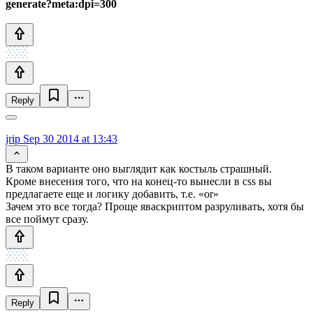
generate?meta:dpi=300
Reply
jrip
Sep 30 2014 at 13:43
В таком варианте оно выглядит как костыль страшный.
Кроме внесения того, что на конец-то вынесли в css вы
предлагаете еще и логику добавить, т.е. «or»
Зачем это все тогда? Проще яваскриптом разруливать, хотя бы
все поймут сразу.
Reply