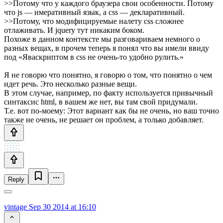
>>Потому что у каждого браузера свои особенности. Потому
что js — имеративный язык, а css — декларативный.
>>Потому, что модифицируемые налету css сложнее
отлаживать. И jquery тут никаким боком.
Похоже в данном контексте мы разговариваем немного о
разных вещах, в прочем теперь я понял что вы имели ввиду
под «Яваскриптом в css не очень-то удобно рулить.»
Я не говорю что понятно, я говорю о том, что понятно о чем
идет речь. Это несколько разные вещи.
В этом случае, например, по факту используется привычный
синтаксис html, в вашем же нет, вы там свой придумали.
Т.е. вот по-моему: Этот вариант как бы не очень, но ваш точно
также не очень, не решает он проблем, а только добавляет.
Reply
vintage
Sep 30 2014 at 16:10