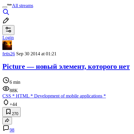
All streams
Login
fetis26
Sep 30 2014 at 01:21
Picture — новый элемент, которого нет
6 min
88K
CSS
*
HTML
*
Development of mobile applications
*
+44
270
98