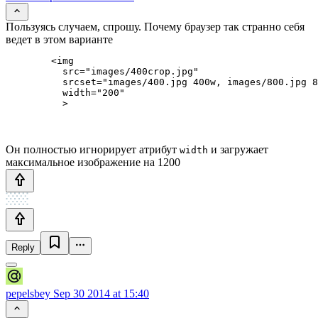
Пользуясь случаем, спрошу. Почему браузер так странно себя
ведет в этом варианте
        <img

          src="images/400crop.jpg"

          srcset="images/400.jpg 400w, images/800.jpg 8
          width="200"

Он полностью игнорирует атрибут
и загружает
width
максимальное изображение на 1200
Reply
pepelsbey
Sep 30 2014 at 15:40