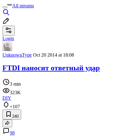
All streams
Login
UnknownType
Oct 20 2014 at 18:08
FTDI наносит ответный удар
3 min
323K
DIY
+107
240
98