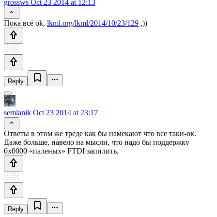
grossws
Oct 23 2014 at 12:13
Пока всё ok,
lkml.org/lkml/2014/10/23/129
,))
Reply
semlanik
Oct 23 2014 at 23:17
Ответы в этом же треде как бы намекают что все таки-ок.
Даже больше, навело на мысли, что надо бы поддержку
0x0000 «паленых» FTDI запилить.
Reply