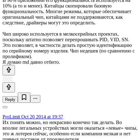
В 90% приложений его функциональность используется на
10% (а то и менее). Китайцы скопировали базовую
функциональность. Многие режимы, которые обеспечивает
оригинальный чип, китайцами не поддерживаются, как
следствие, драйверы могут это определить.
Чип широко используется в мелкосерийных проектах,
поскольку штатно позволяет перепрошивать PID, VID, SN.
Это позволяет, в частности делать простую идентификацию
по серийному номеру изделия. Чип недешев (по сравнению с
пролификом).
Я думаю rnd давно отбито.
Reply
ProLimit
Oct 20 2014 at 19:37
Их понять можно, но некрасиво конечно так делать. Во
вполне легальных устройствах могли оказаться «левые» чипы,
это ж лотерея сейчас, особенно если компания мелкая и нет
прямых поставок от производителя.