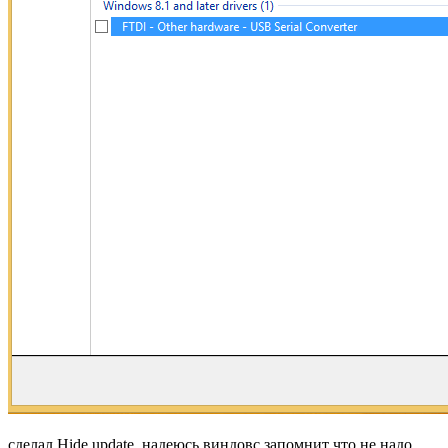
сделал Hide update. надеюсь виндовс запомнит что не надо