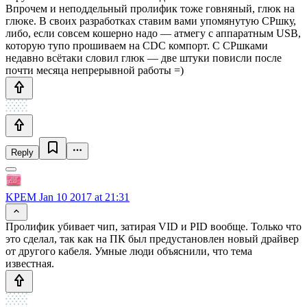
Впрочем и неподдельный пролифик тоже говняный, глюк на
глюке. В своих разработках ставим вами упомянутую CPшку,
либо, если совсем кошерно надо — атмегу с аппаратным USB,
которую тупо прошиваем на CDC компорт. С CPшками
недавно всётаки словил глюк — две штуки повисли после
почти месяца непрерывной работы =)
Reply
KPEM
Jan 10 2017 at 21:31
Пролифик убивает чип, затирая VID и PID вообще. Только что
это сделал, так как на ПК был предустановлен новый драйвер
от другого кабеля. Умные люди объяснили, что тема
известная.