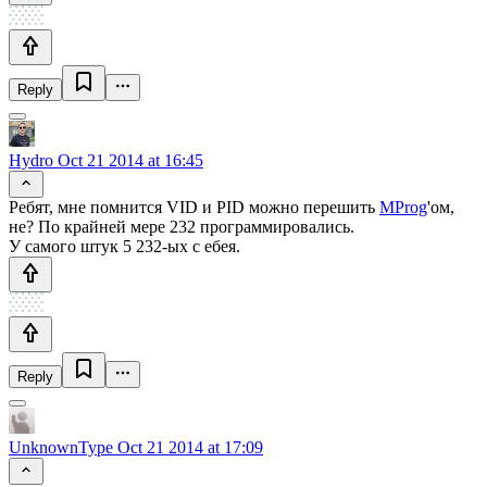
Reply
Hydro
Oct 21 2014 at 16:45
Ребят, мне помнится VID и PID можно перешить
MProg
'ом,
не? По крайней мере 232 программировались.
У самого штук 5 232-ых с ебея.
Reply
UnknownType
Oct 21 2014 at 17:09