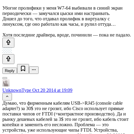
Убогие пролифики у меня W7-64 выбивали в синий экран
периодически — замучался цыски ими настраивать.
Дошел до того, что отдавал пролифик в виртуалку с
линуксом, где оно работало как часы, и рулил оттуда…
Хотя последние драйвера, вроде, починили — пока не падало.
Reply
UnknownType
Oct 20 2014 at 19:09
Думаю, что фирменным кабелям USB->RJ45 (console cable
adapter?) за 30$ это не грозит, ибо Cisco использует прямые
поставки чипов от FTDI (=контрактное производство). Да и
рынку дешевых кабелей за 3$ это не грозит, ибо кабель стоит
копейки и заменить его несложно. Проблема — это
устройства, уже использующие чипы FTDI. Устройства,