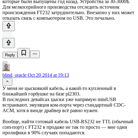
которые были выпущены год назад. Устройства за 30-3000$.
Для мелкосерийного производства отследить источник
происхождения FT232 затруднительно. Внезапно у них может
отказать связь с компьютером по USB. Это печально.
Reply
blind_oracle
Oct 20 2014 at 19:13
У меня не цысковкий кабель, а какой-то купленный в
ближайшей горбушке на базе pl2303.
В последних девайсах цыски уже напрямую miniUSB
встраивают, эмуляция ком-порта через стандартный CDC-
ACM, хотя в винде драйвер всё равно нужен.
Вообще, найти готовый кабель USB-RS232 не TTL (обычный
com-порт) с FT232 в продаже не так то просто — мне одни
пролифики в 90% случаях попадаются.