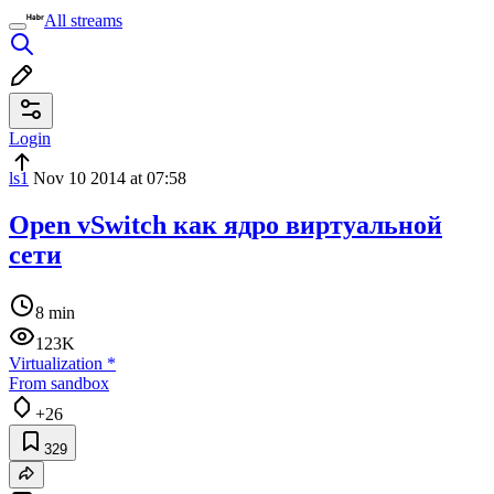
All streams
Login
ls1
Nov 10 2014 at 07:58
Open vSwitch как ядро виртуальной
сети
8 min
123K
Virtualization
*
From sandbox
+26
329