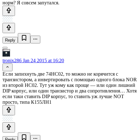
норм? Я совсем запутался.
Reply
tronix286
Jan 24 2015 at 16:20
Если запихнуть две 74HC02, то можно не корячится с
транзистором, а инвертировать с помощью одного блока NOR
из второй HC02. Тут уж кому как проще — или один лишний
DIP корпус, или один транзистор и два сопротивления… Хотя
если таки ставить DIP корпус, то ставить уж лучше NOT
просто, типа К155ЛН1
Reply