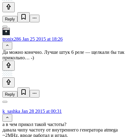
Reply
tronix286
Jan 25 2015 at 18:26
Да можно конечно. Лучше штук 6 реле — щелкали бы так
прикольно… -)
Reply
k_sashka
Jan 28 2015 at 00:31
а в чем прикол такой частоты?
давала чипу частоту от внутреннего генератора atmega
~2MHz, вроде работал и играл.