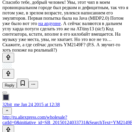
Спасибо тебе, добрый человек! Увы, этот чип в моем
провинциальном городе был редким и дефицитным, так что я
потом уже, в зрелом возрасте, увлекся написанием его
эмуляторов. Первая попытка была на Java (MIDP2.0) Потом
уже было вот это
на ардуине
. А сейчас валяются в дальнем
углу харда потуги сделать это же на ATtiny13 (sic!) Код
синтезатора, кстати, вполне в его килобайт вмещается. На
музыку уже места, увы, не хватает. Но это все не то…
Скажите, а где сейчас достать YM2149F? (P.S. А звучит-то
хоть похоже на реальный?)
Reply
32bit_me
Jan 24 2015 at 12:38
http://ru.aliexpress.com/wholesale?
catId=0&initiative_id=SB_20150124033731&SearchText=YM2149