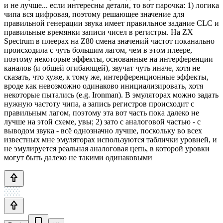
и не лучше... если интересны детали, то вот парочка: 1) логика
чипа вся цифровая, поэтому решающее значение для
правильной генерации звука имеет правильное задание CLC и
правильные времянки записи чисел в регистры. На ZX
Spectrum в плеерах на Z80 смена значений частот поканально
происходила с чуть большим лагом, чем в этом плеере,
поэтому некоторые эффекты, основанные на интерференции
каналов (и общей огибающей), звучат чуть иначе, хотя не
сказать, что хуже, к тому же, интерференционные эффекты,
вроде как невозможно одинаково инициализировать, хотя
некоторые пытались (e.g. Ironman). В эмуляторах можно задать
нужную частоту чипа, а запись регистров происходит с
правильным лагом, поэтому эта вот часть пока далеко не
лучше на этой схеме, увы; 2) зато с аналоговой частью - с
выводом звука - всё однозначно лучше, поскольку во всех
известных мне эмуляторах используются таблички уровней, и
не эмулируется реальная аналоговая цепь, в которой уровки
могут быть далеко не такими одинаковыми