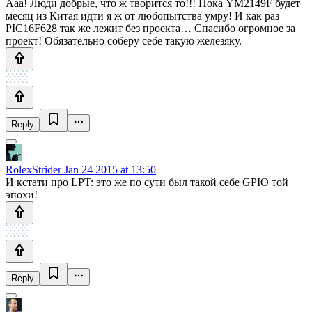
Ааа! Люди добрые, что ж творится то!!! Пока YM2149F будет
месяц из Китая идти я ж от любопытства умру! И как раз
PIC16F628 так же лежит без проекта… Спасибо огромное за
проект! Обязательно соберу себе такую железяку.
Reply
RolexStrider
Jan 24 2015 at 13:50
И кстати про LPT: это же по сути был такой себе GPIO той
эпохи!
Reply