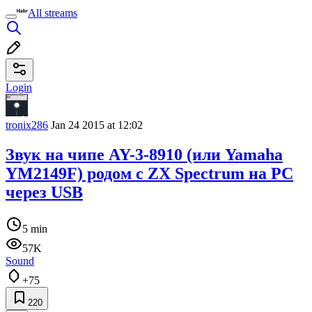
All streams
Login
tronix286
Jan 24 2015 at 12:02
Звук на чипе AY-3-8910 (или Yamaha
YM2149F) родом с ZX Spectrum на PC
через USB
5 min
57K
Sound
+75
220