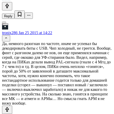
Reply
tronix286
Jan 25 2015 at 14:22
Да, немного разогнан по частоте, иначе не успевал бы
декодировать биты с USB. Чип холодный, не греется. Вообще,
финт с разгоном далеко не нов, он еще применялся начиная с
серий, где окошко для УФ-стирания было. Видел, например,
когда на ПИКах делали вывод PAL-сигнала (гнали с 4 Мгц до
7 с чем-то) и тд. В целом, ПИКи очень неплохо «гонятся»,
порой до 50% от заявленной в даташите максимальной
частоты, хотя, нужно конечно понимать, что такое
нестандартное использование годится только для домашней
поделки (сгорел — выкинул — поставил новый / заглючило
— включил-выключил заработало) и никак не для какого-то
массового устройства. На сколько знаю, гонятся в принципе
все МК — и атмеги и АРМы… Но смысла гнать АРМ я не
вижу вообще.