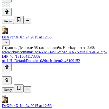
Reply
DeXPeriX
Jan 24 2015 at 12:55
Странно. Дешевле 5$ там не нашёл. На ebay вот за 2.6$:
www.ebay.com/itm/1pcs-YM2149F-YM2149-YAMAHA-IC-Chip-
DIP-40-/181564117330?
pt=LH_DefaultDomain_0&hash=item2a46109152
Reply
DeXPeriX
Jan 24 2015 at 12:58