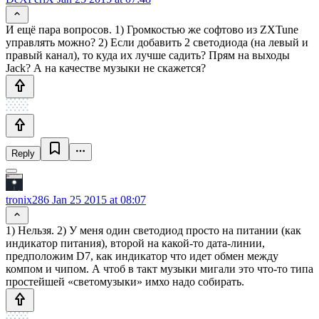
И ещё пара вопросов. 1) Громкостью же софтово из ZXTune
управлять можно? 2) Если добавить 2 светодиода (на левый и
правый канал), то куда их лучше садить? Прям на выходы
Jack? А на качестве музыки не скажется?
Reply
tronix286
Jan 25 2015 at 08:07
1) Нельзя. 2) У меня один светодиод просто на питании (как
индикатор питания), второй на какой-то дата-линии,
предположим D7, как индикатор что идет обмен между
компом и чипом. А чтоб в такт музыки мигали это что-то типа
простейшей «светомузыки» имхо надо собирать.