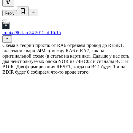
Reply
tronix286
Jan 24 2015 at 16:15
Схема в теории проста: от RA6 отрезаем провод до RESET,
включаем кварц 24Мгц между RA6 и RA7, как на
оригинальной схеме (в статье на картинке). Дальше у нас есть
два неиспользуемых блока NOR из 74HC02 и сигналы BC1 и
BDIR. Для формирования RESET, когда на BC1 будет 1 и на
BDIR будет 0 собираем что-то вроде этого: