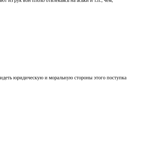
т из рук вон плохо отвлекаясь на аськи и т.п., чем,
 увидеть юридическую и моральную стороны этого поступка