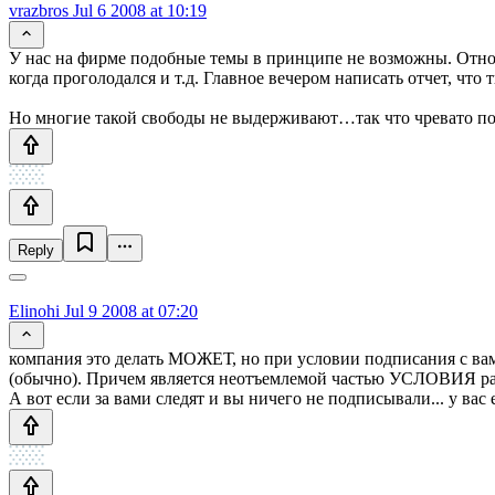
vrazbros
Jul 6 2008 at 10:19
У нас на фирме подобные темы в принципе не возможны. Отнош
когда проголодался и т.д. Главное вечером написать отчет, что
Но многие такой свободы не выдерживают…так что чревато пос
Reply
Elinohi
Jul 9 2008 at 07:20
компания это делать МОЖЕТ, но при условии подписания с вам
(обычно). Причем является неотъемлемой частью УСЛОВИЯ раб
А вот если за вами следят и вы ничего не подписывали... у вас 