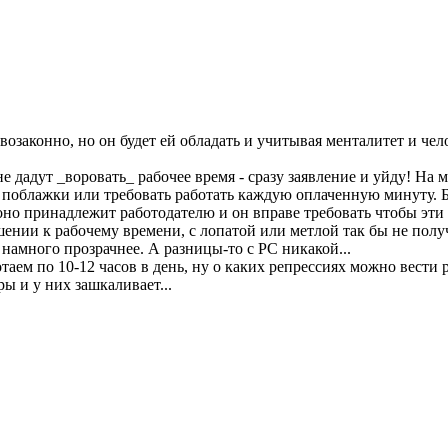
возаконно, но он будет ей обладать и учитывая менталитет и че
 дадут _воровать_ рабочее время - сразу заявление и уйду! На м
ать поблажки или требовать работать каждую оплаченную минуту.
я, оно принадлежит работодателю и он вправе требовать чтобы эт
ении к рабочему времени, с лопатой или метлой так бы не полу
намного прозрачнее. А разницы-то с PC никакой...
таем по 10-12 часов в день, ну о каких репрессиях можно вести р
ы и у них зашкаливает...