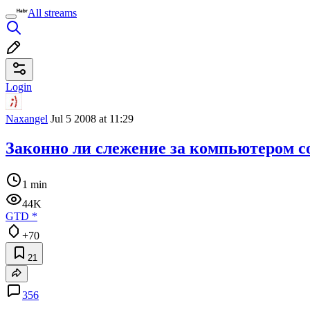
All streams
Login
Naxangel
Jul 5 2008 at 11:29
Законно ли слежение за компьютером с
1 min
44K
GTD
*
+70
21
356