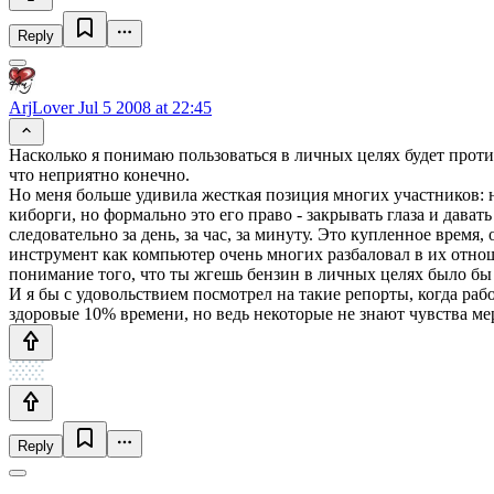
Reply
ArjLover
Jul 5 2008 at 22:45
Насколько я понимаю пользоваться в личных целях будет проти
что неприятно конечно.
Но меня больше удивила жесткая позиция многих участников: не
киборги, но формально это его право - закрывать глаза и дав
следовательно за день, за час, за минуту. Это купленное врем
инструмент как компьютер очень многих разбаловал в их отнош
понимание того, что ты жгешь бензин в личных целях было бы 
И я бы с удовольствием посмотрел на такие репорты, когда рабо
здоровые 10% времени, но ведь некоторые не знают чувства мер
Reply