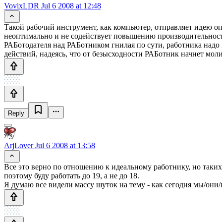
VovixLDR
Jul 6 2008 at 12:48
Такой рабочий инструмент, как компьютер, отправляет идею о
неоптимально и не содействует повышению производительности
РАБотодателя над РАБотником гнилая по сути, работника надо 
действий, надеясь, что от безысходности РАБотник начнет моли
Reply
ArjLover
Jul 6 2008 at 13:58
Все это верно по отношению к идеальному работнику, но таких 
поэтому буду работать до 19, а не до 18.
Я думаю все видели массу шуток на тему - как сегодня мы/они