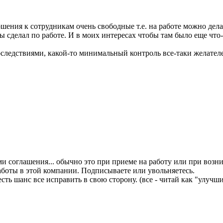
ения к сотрудникам очень свободные т.е. на работе можно дела
 ты сделал по работе. И в моих интересах чтобы там было еще чт
ледствиями, какой-то минимальный контроль все-таки желателе
и соглашения... обычно это при приеме на работу или при возн
оты в этой компании. Подписываете или увольняетесь.
есть шанс все исправить в свою сторону. (все - читай как "улучш