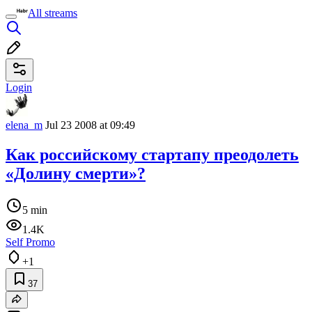
All streams
Login
elena_m
Jul 23 2008 at 09:49
Как российскому стартапу преодолеть
«Долину смерти»?
5 min
1.4K
Self Promo
+1
37