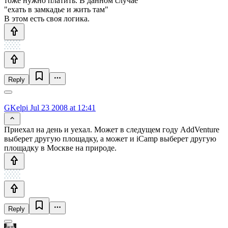
тоже нужно платить. В данном случае
"ехать в замкадье и жить там"
В этом есть своя логика.
Reply
GKelpi
Jul 23 2008 at 12:41
Приехал на день и уехал. Может в следущем году AddVenture
выберет другую площадку, а может и iCamp выберет другую
площадку в Москве на природе.
Reply