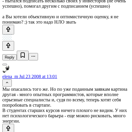
- пытался подписать несколько своих у инвесторов (не очень
успешно), помогал другим с подписанием (успешно)
а Вы хотели объективную и оптимистичную оценку, я не
понимаю? ;) так это надо НЛО звать
Reply
elena_m
Jul 23 2008 at 13:01
Мы опасались того же. Но по уже поданным заявкам картина
другая - много опытных программистов, которые вполне
серьезные специалисты и, судя по всему, теперь хотят себя
попробовать в стартапе.
В студентах старших курсов ничего плохого не видим. У них
нет психологического барьера - еще можно рисковать, много
энергии.