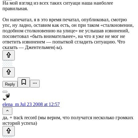
На мой взгляд из всех таких ситуаци наша наиболее
правильная.
Он напечатал, я в это время печатал, опубликовал, смотрю
упс, ну ладно, оставим как есть, он при таком «сталкновении,
подобном столкновению на улице» не услышав извинений,
посоветовал «быть внимательнее», на что я уже не мог не
ответить извинеием — попыткой сгладить ситуацию. Что
сказать — Джентельмен(-ы).
Reply
elena_m
Jul 23 2008 at 12:57
да, + track record (мы верим, что получатся несколько громких
историй успеха)