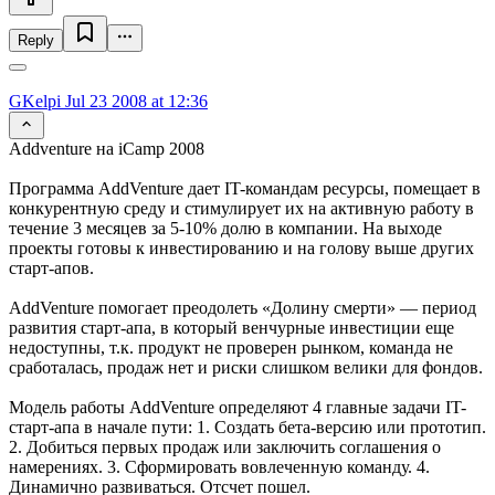
Reply
GKelpi
Jul 23 2008 at 12:36
Addventure на iCamp 2008
Программа AddVenture дает IT-командам ресурсы, помещает в
конкурентную среду и стимулирует их на активную работу в
течение 3 месяцев за 5-10% долю в компании. На выходе
проекты готовы к инвестированию и на голову выше других
старт-апов.
AddVenture помогает преодолеть «Долину смерти» — период
развития старт-апа, в который венчурные инвестиции еще
недоступны, т.к. продукт не проверен рынком, команда не
сработалась, продаж нет и риски слишком велики для фондов.
Модель работы AddVenture определяют 4 главные задачи IT-
старт-апа в начале пути: 1. Создать бета-версию или прототип.
2. Добиться первых продаж или заключить соглашения о
намерениях. 3. Сформировать вовлеченную команду. 4.
Динамично развиваться. Отсчет пошел.