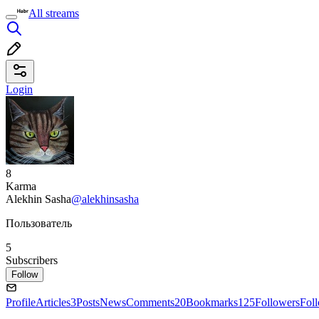
All streams
Login
8
Karma
Alekhin Sasha
@alekhinsasha
Пользователь
5
Subscribers
Follow
Profile
Articles
3
Posts
News
Comments
20
Bookmarks
125
Followers
Fol