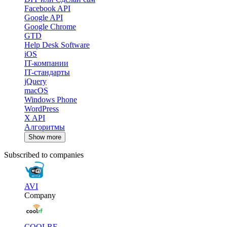
Facebook API
Google API
Google Chrome
GTD
Help Desk Software
iOS
IT-компании
IT-стандарты
jQuery
macOS
Windows Phone
WordPress
X API
Алгоритмы
Show more
Subscribed to companies
AVI
Company
COOLRF