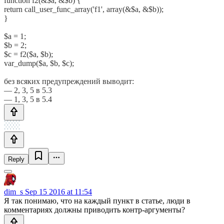
function f2(&$a, &$b) {
return call_user_func_array('f1', array(&$a, &$b));
}
$a = 1;
$b = 2;
$c = f2($a, $b);
var_dump($a, $b, $c);
без всяких предупреждений выводит:
— 2, 3, 5 в 5.3
— 1, 3, 5 в 5.4
Reply
dim_s
Sep 15 2016 at 11:54
Я так понимаю, что на каждый пункт в статье, люди в
комментариях должны приводить контр-аргументы?