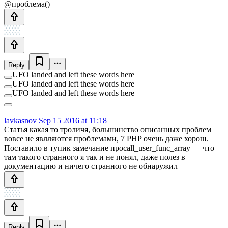
@проблема()
Reply
UFO landed and left these words here
UFO landed and left these words here
UFO landed and left these words here
lavkasnov
Sep 15 2016 at 11:18
Статья какая то троличя, большинство описанных проблем
вовсе не явлляются проблемами, 7 PHP очень даже хорош.
Поставило в тупик замечание проcall_user_func_array — что
там такого странного я так и не понял, даже полез в
документацию и ничего странного не обнаружил
Reply