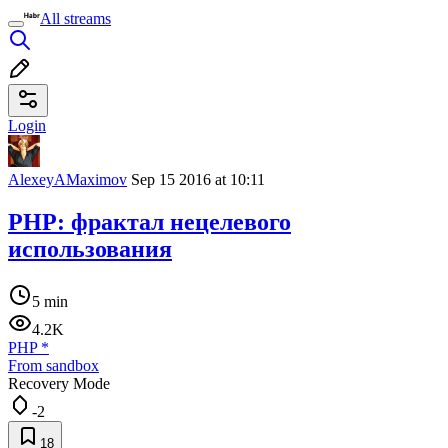
All streams
Login
AlexeyAMaximov
Sep 15 2016 at 10:11
PHP: фрактал нецелевого
использования
5 min
4.2K
PHP
*
From sandbox
Recovery Mode
-2
18