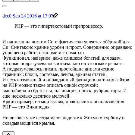
dcc0
Sep 24 2016 at 17:07
PHP — это гипертекстовый препроцессор.
И написан на чистом Си и фактически является обёрткой для
Си. Синтаксис крайне удобен и прост. Совершенно оправдано
упрощена работа с типами и с памятью.
Функционал, наверное, даже слишком богатый для задач,
которые подразумевалось изначально на это языке решать.
А подразумевалось писать простейшие динамические
страницы: блоги, гостевые, ленты, архивы статей.
И весь возможный и оправданный функционал таких сайтов
на PHP можно также описать одной строчкой:
вывод/ввод из бд текста, пагинация, поиск, рубрикаторы. И
еще несколько десятков мелочей.
Яркий пример, на мой взгляд, правильного использования
PHP — это Википедия.
Но человеку же всегда мало: надо же к Жигулям турбину и
складывающиеся крылья.