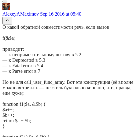
AlexeyAMaximov
Sep 16 2016 at 05:40
О какой обратной совместимости речь, если вызов
f(&$a)
приводит:
— к непримечательному вызову в 5.2
— к Deprecated в 5.3
— к Fatal error в 5.4
— к Parse error в 7
Но не для call_user_func_array. Вот эта конструкция (её вполне
можно встретить — не столь буквально конечно, что, правда,
ещё хуже):
function f1($a, &$b) {
$a++;
$b++;
return $a + $b;
}