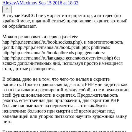
AlexeyAMaximov
Sep 15 2016 at 18:33
В случае FastCGI не умирает интерпретатор, а интерес (по
крайней мере, в данной статье) представляет скрипт, который
он обрабатывает.
Можно реализовать и сервер (sockets:
http://php.net/manual/ru/book.sockets.php), и многопоточность
(pcntl: http://php.net/manual/ru/book.pcntl.php; phthreads:
http://php.net/manual/ru/book.pthreads.php; generators:
http://php.net/manual/ru/language.generators.overview.php) без
всяких дополнительных либ, используя просто имеющиеся
стандартные расширения.
В общем, дело не в том, что чего-то нельзя в скрипте
написать. Просто правильная задача для PHP мне видится как
раз в связывании расширений между собой, а не в реализации
всей функциональности в скриптах. Продолжительность
работы, естественная для приложений, для скриптов PHP
больше напоминает эксперименты — это как-будто
неизлечимо больного при смерти всё время держат под
капельницей или упорно пытаются научить художника-заику
петь.