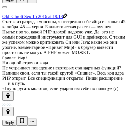
Reply
Old_Chroft
Sep 15 2016 at 19:13
Статья из разряда: «посоны, я отстрелил себе яйца из кольта 45
калибра. 45 — херня. Баллистическая ракета — лучше».
Нытье про то, какой PHP плохой надоело уже. Да, это не
самый подходящий инструмент для GUI и драйверов. С таким
же успехом можно критиковать Си или Java: какие же они
убогие, элементарное «Привет Мир!» в браузер вывести
просто так не могут. А PHP может. МОЖЕТ:
Привет Мир!
Ни одной строчки кода.
Не устраивает поведение некоторых стандартных функций?
Напиши свои, если ты такой крутой «Сишнег». Весь код ядра
PHP открыт. Все спецификации открыты. Пиши расширение
— и в путь.
«Глупо ругать молоток, если ударил им себе по пальцу» (с)
Reply