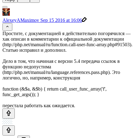
AlexeyAMaximov
Sep 15 2016 at 16:06
Простите, с документацией я действительно погорячился —
хак описан в комментарии к официальной документации
(http://php.net/manual/ru/function.call-user-func-array.php#91503).
Статью исправил и дополнил.
Дело в том, что начиная с версии 5.4 передача ссылок в
функцию недопустима
(http://php.net/manual/ru/language.references.pass.php). Это
логично, но, например, конструкция
function (&$a, &$b) { return call_user_func_array('f',
func_get_args()); }
перестала работать как ожидается.