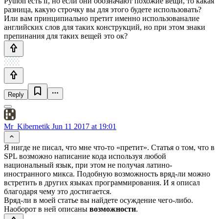
Python есть if, но если они обозначают похожие вещи, то какая
разница, какую строчку вы для этого будете использовать?
Или вам принципиально претит именно использованалие
английских слов для таких конструкций, но при этом знаки
препинания для таких вещей это ок?
Reply
Mr_Kibernetik
Jun 11 2017 at 19:01
Я нигде не писал, что мне что-то «претит». Статья о том, что в
SPL возможно написание кода используя любой
национальный язык, при этом не получая латино-
иностранного микса. Подобную возможность вряд-ли можно
встретить в других языках программирования. И я описал
благодаря чему это достигается.
Вряд-ли в моей статье вы найдете осуждение чего-либо.
Наоборот в ней описаны
возможности
.