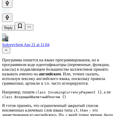
Reply
SolovevSerg
Apr 21 at 11:04
Программа пишется на языке программирования, но в
программном коде идентификаторы (переменные, функции,
классы) в подавляющем большинстве коллективов принято
называть именно на
английском
. Или, точнее сказать,
используя лексику английского языка, поскольку правила
грамматики, артикли и т.п. часто игнорируются.
Например, пишем
, а не
class IncomingCurrencyPayment {}
class ВходящийВалютныйПлатеж {}
Я готов принять, что ограниченный закрытый список
неизменных ключевых слов языка типа
,
– это
if
then
заимствования из английского. Но, с моей точки зрения, было