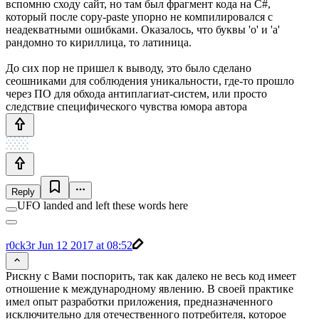
вспомню сходу сайт, но там был фрагмент кода на C#,
который после copy-paste упорно не компилировался с
неадекватными ошибками. Оказалось, что буквы 'о' и 'а'
рандомно то кириллица, то латиница.
До сих пор не пришел к выводу, это было сделано
сеошниками для соблюдения уникальности, где-то прошло
через ПО для обхода антиплагиат-систем, или просто
следствие специфического чувства юмора автора
Reply
UFO landed and left these words here
r0ck3r
Jun 12 2017 at 08:52
Рискну с Вами поспорить, так как далеко не весь код имеет
отношение к международному явлению. В своей практике
имел опыт разработки приложения, предназначенного
исключительно для отечественного потребителя, которое