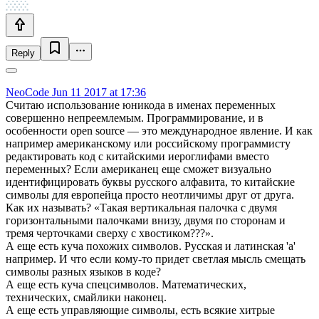
Reply
NeoCode
Jun 11 2017 at 17:36
Считаю использование юникода в именах переменных
совершенно непреемлемым. Программирование, и в
особенности open source — это международное явление. И как
например американскому или российскому программисту
редактировать код с китайскими иероглифами вместо
переменных? Если американец еще сможет визуально
идентифицировать буквы русского алфавита, то китайские
символы для европейца просто неотличимы друг от друга.
Как их называть? «Такая вертикальная палочка с двумя
горизонтальными палочками внизу, двумя по сторонам и
тремя черточками сверху с хвостиком???».
А еще есть куча похожих символов. Русская и латинская 'a'
например. И что если кому-то придет светлая мысль смещать
символы разных языков в коде?
А еще есть куча спецсимволов. Математических,
технических, смайлики наконец.
А еще есть управляющие символы, есть всякие хитрые