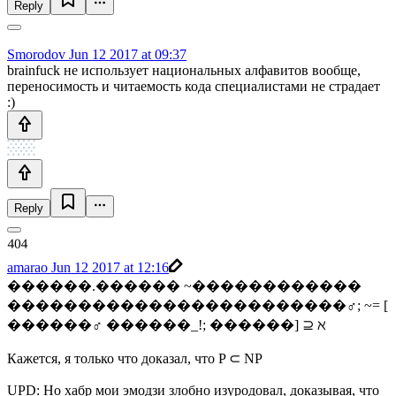
Reply
Smorodov
Jun 12 2017 at 09:37
brainfuck не использует национальных алфавитов вообще,
переносимость и читаемость кода специалистами не страдает
:)
Reply
amarao
Jun 12 2017 at 12:16
������.������ ~������������
������������‍������������‍♂️; ~= [
������‍♂️ ������_!; ������] ⊇ ℵ
Кажется, я только что доказал, что P ⊂ NP
UPD: Но хабр мои эмодзи злобно изуродовал, доказывая, что