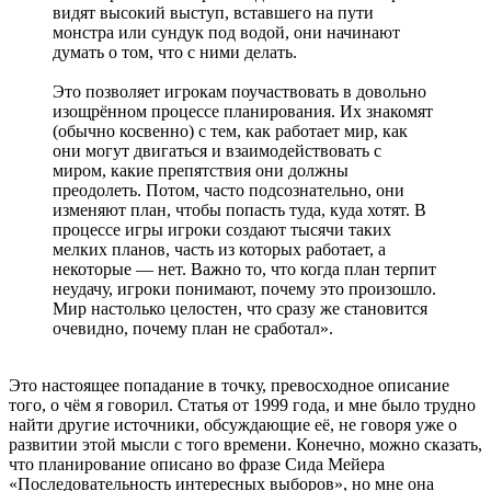
видят высокий выступ, вставшего на пути
монстра или сундук под водой, они начинают
думать о том, что с ними делать.
Это позволяет игрокам поучаствовать в довольно
изощрённом процессе планирования. Их знакомят
(обычно косвенно) с тем, как работает мир, как
они могут двигаться и взаимодействовать с
миром, какие препятствия они должны
преодолеть. Потом, часто подсознательно, они
изменяют план, чтобы попасть туда, куда хотят. В
процессе игры игроки создают тысячи таких
мелких планов, часть из которых работает, а
некоторые — нет. Важно то, что когда план терпит
неудачу, игроки понимают, почему это произошло.
Мир настолько целостен, что сразу же становится
очевидно, почему план не сработал».
Это настоящее попадание в точку, превосходное описание
того, о чём я говорил. Статья от 1999 года, и мне было трудно
найти другие источники, обсуждающие её, не говоря уже о
развитии этой мысли с того времени. Конечно, можно сказать,
что планирование описано во фразе Сида Мейера
«Последовательность интересных выборов», но мне она