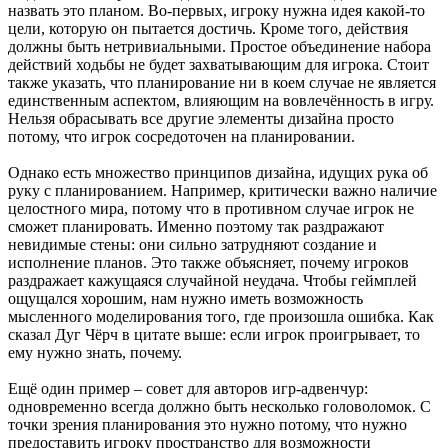
назвать это планом. Во-первых, игроку нужна идея какой-то
цели, которую он пытается достичь. Кроме того, действия
должны быть нетривиальными. Простое объединение набора
действий ходьбы не будет захватывающим для игрока. Стоит
также указать, что планирование ни в коем случае не является
единственным аспектом, влияющим на вовлечённость в игру.
Нельзя обрасывать все другие элементы дизайна просто
потому, что игрок сосредоточен на планировании.
Однако есть множество принципов дизайна, идущих рука об
руку с планированием. Например, критически важно наличие
целостного мира, потому что в противном случае игрок не
сможет планировать. Именно поэтому так раздражают
невидимые стены: они сильно затрудняют создание и
исполнение планов. Это также объясняет, почему игроков
раздражает кажущаяся случайной неудача. Чтобы геймплей
ощущался хорошим, нам нужно иметь возможность
мысленного моделирования того, где произошла ошибка. Как
сказал Дуг Чёрч в цитате выше: если игрок проигрывает, то
ему нужно знать, почему.
Ещё один пример – совет для авторов игр-адвенчур:
одновременно всегда должно быть несколько головоломок. С
точки зрения планирования это нужно потому, что нужно
предоставить игроку пространство для возможности