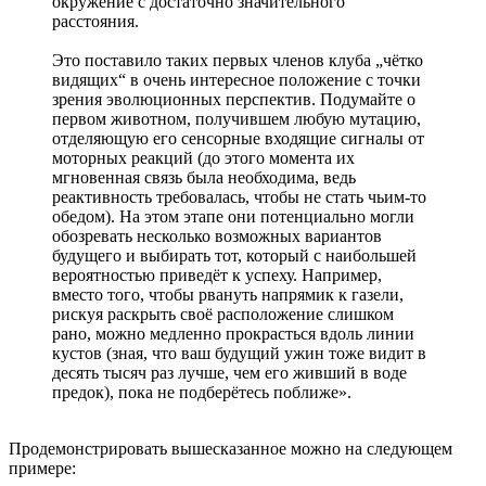
окружение с достаточно значительного
расстояния.
Это поставило таких первых членов клуба „чётко
видящих“ в очень интересное положение с точки
зрения эволюционных перспектив. Подумайте о
первом животном, получившем любую мутацию,
отделяющую его сенсорные входящие сигналы от
моторных реакций (до этого момента их
мгновенная связь была необходима, ведь
реактивность требовалась, чтобы не стать чьим-то
обедом). На этом этапе они потенциально могли
обозревать несколько возможных вариантов
будущего и выбирать тот, который с наибольшей
вероятностью приведёт к успеху. Например,
вместо того, чтобы рвануть напрямик к газели,
рискуя раскрыть своё расположение слишком
рано, можно медленно прокрасться вдоль линии
кустов (зная, что ваш будущий ужин тоже видит в
десять тысяч раз лучше, чем его живший в воде
предок), пока не подберётесь поближе».
Продемонстрировать вышесказанное можно на следующем
примере: