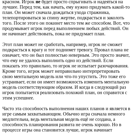
красном. Игрок
не
будет просто спрыгивать и надеяться на
лучшее. Перед тем, как начать, ему нужно придумать какой-то
план. Он может сначала дождаться ухода стражника,
телепортироваться за спину жертве, подкрасться и заколоть
того. После этого он покинет место тем же способом. Вот, что
продумывает игрок перед выполнением любых действий. Он
не начинает действовать, пока не придумает план.
Этот план может не сработать, например, игрок не сможет
подкрасться к врагу и тот поднимет тревогу. Провал плана не
означает, что он был полностью неверным. Это просто значит,
что ему не удалось выполнить одно из действий. Если
показать это правильно, то игрок не испытает разочарования.
Кроме того, игрок может неправильно интерпретировать
свою ментальную модель или что-то упустить. Это тоже его
устраивает, если он имеет возможность изменить ментальную
модель соответствующим образом. И когда в следующий раз
игрок попытается реализовать похожий план, он справится с
этим успешнее.
Часто эта способность выполнения наших планов и является в
игре самым захватывающим. Обычно игра сначала немного
медлительна, ведь ментальная модель ещё не создана, а
способность планирования развита не очень хорошо. Но в
процессе игры она становится лучше, игрок начинает