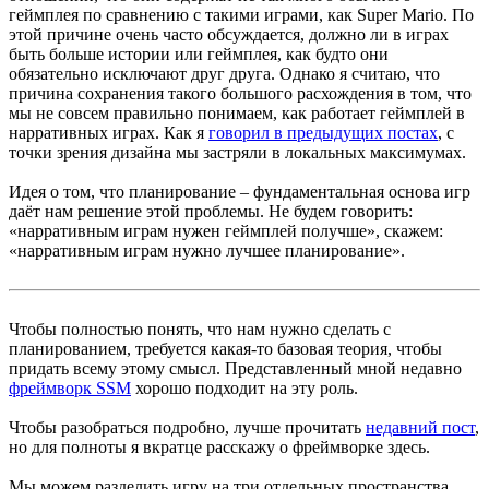
геймплея по сравнению с такими играми, как Super Mario. По
этой причине очень часто обсуждается, должно ли в играх
быть больше истории или геймплея, как будто они
обязательно исключают друг друга. Однако я считаю, что
причина сохранения такого большого расхождения в том, что
мы не совсем правильно понимаем, как работает геймплей в
нарративных играх. Как я
говорил в предыдущих постах
, с
точки зрения дизайна мы застряли в локальных максимумах.
Идея о том, что планирование – фундаментальная основа игр
даёт нам решение этой проблемы. Не будем говорить:
«нарративным играм нужен геймплей получше», скажем:
«нарративным играм нужно лучшее планирование».
Чтобы полностью понять, что нам нужно сделать с
планированием, требуется какая-то базовая теория, чтобы
придать всему этому смысл. Представленный мной недавно
фреймворк SSM
хорошо подходит на эту роль.
Чтобы разобраться подробно, лучше прочитать
недавний пост
,
но для полноты я вкратце расскажу о фреймворке здесь.
Мы можем разделить игру на три отдельных пространства.