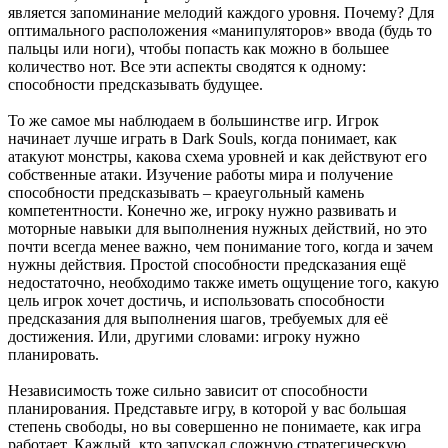
является запоминание мелодий каждого уровня. Почему? Для
оптимального расположения «манипуляторов» ввода (будь то
пальцы или ноги), чтобы попасть как можно в большее
количество нот. Все эти аспекты сводятся к одному:
способности предсказывать будущее.
То же самое мы наблюдаем в большинстве игр. Игрок
начинает лучше играть в Dark Souls, когда понимает, как
атакуют монстры, какова схема уровней и как действуют его
собственные атаки. Изучение работы мира и получение
способности предсказывать – краеугольный камень
компетентности. Конечно же, игроку нужно развивать и
моторные навыки для выполнения нужных действий, но это
почти всегда менее важно, чем понимание того, когда и зачем
нужны действия. Простой способности предсказания ещё
недостаточно, необходимо также иметь ощущение того, какую
цель игрок хочет достичь, и использовать способности
предсказания для выполнения шагов, требуемых для её
достижения. Или, другими словами: игроку нужно
планировать.
Независимость тоже сильно зависит от способности
планирования. Представьте игру, в которой у вас большая
степень свободы, но вы совершенно не понимаете, как игра
работает. Каждый, кто запускал сложную стратегическую