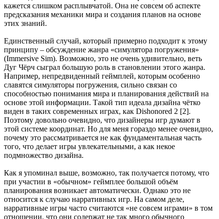
кажется слишком расплывчатой. Она не совсем об аспекте
предсказания механики мира и создания планов на основе
этих знаний.
Единственный случай, который примерно подходит к этому
принципу – обсуждение жанра «симулятора погружения»
(Immersive Sim). Возможно, это не очень удивительно, веть
Дуг Чёрч сыграл большую роль в становлении этого жанра.
Например, непредвиденный геймплей, которым особенно
славятся симуляторы погружения, сильно связан со
способностью понимания мира и планирования действий на
основе этой информации. Такой тип идеала дизайна чётко
виден в таких современных играх, как Dishonored 2 [2].
Поэтому довольно очевидно, что дизайнеры игр думают в
этой системе координат. Но для меня гораздо менее очевидно,
почему это рассматривается не как фундаментальная часть
того, что делает игры увлекательными, а как некое
подмножество дизайна.
Как я упоминал выше, возможно, так получается потому, что
при участии в «обычном» геймплее большой объём
планирования возникает автоматически. Однако это не
относится к случаю нарративных игр. На самом деле,
нарративные игры часто считаются «не совсем играми» в том
отношении, что они содержат не так много обычного