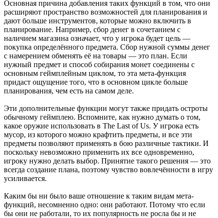
Основная причина добавления таких функций в том, что они
расширяют пространство возможностей для планирования и
дают больше инструментов, которые можно включить в
планирование. Например, сбор денег в сочетанием с
наличием магазина означает, что у игрока будет цель —
покупка определённого предмета. Сбор нужной суммы денег
с намерением обменять её на товары — это план. Если
нужный предмет и способ собирания монет соединены с
основным геймплейным циклом, то эта мета-функция
придаст ощущение того, что в основном цикле больше
планирования, чем есть на самом деле.
Эти дополнительные функции могут также придать остроты
обычному геймплею. Вспомните, как нужно думать о том,
какое оружие использовать в The Last of Us. У игрока есть
мусор, из которого можно крафтить предметы, и все эти
предметы позволяют применять в бою различные тактики. И
поскольку невозможно применить их все одновременно,
игроку нужно делать выбор. Принятие такого решения — это
всегда создание плана, поэтому чувство вовлечённости в игру
усиливается.
Каким бы ни было ваше отношение к таким видам мета-
функций, несомненно одно: они работают. Потому что если
бы они не работали, то их популярность не росла бы и не