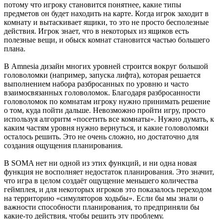
потому что игроку становится понятнее, какие типы
предметов он будет находить на карте. Когда игрок заходит в
комнату и вытаскивает ящики, то это не просто бесполезные
действия. Игрок знает, что в некоторых из ящиков есть
полезные вещи, и обыск комнат становится частью большего
плана.
В Amnesia дизайн многих уровней строится вокруг большой
головоломки (например, запуска лифта), которая решается
выполнением набора разбросанных по уровню и часто
взаимосвязанных головоломок. Благодаря разбросанности
головоломок по комнатам игроку нужно принимать решение
о том, куда пойти дальше. Невозможно пройти игру, просто
используя алгоритм «посетить все комнаты». Нужно думать, к
каким частям уровня нужно вернуться, и какие головоломки
осталось решить. Это не очень сложно, но достаточно для
создания ощущения планирования.
В SOMA нет ни одной из этих функций, и ни одна новая
функция не восполняет недостаток планирования. Это значит,
что игра в целом создаёт ощущение меньшего количества
геймплея, и для некоторых игроков это показалось переходом
на территорию «симуляторов ходьбы». Если бы мы знали о
важности способности планирования, то предприняли бы
какие-то действия, чтобы решить эту проблему.