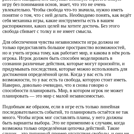
игру без понимания основ, знает, что это не очень
увлекательно. Чтобы свобода что-то значила, нужно иметь
понятие о том, что с ней делать. Необходимо понять, как ведёт
себя механика игры, какие инструменты есть в вашем
распоряжении, каких целей вы хотите достичь. Без этого
свобода сбивает с толку и не имеет смысла.
Для обеспечения чувства независимости игра должна не
только предоставлять большое пространство возможностей,
но и учить игрока тому, как работает мир, и какова в нём роль
игрока. Игрок должен быть способен моделировать в
сознании различные действия, которые могут произойти, и
придумывать последствия, которые можно использовать для
достижения определённой цели. Когда у вас есть эти
возможности, то у вас есть та свобода, которую стоит иметь.
Наверно, довольно очевидно, что я снова говорю о
способности планировать. Мир, в котором игрок не может
планировать — это мир с малой независимостью.
Подобным же образом, если в игре есть только линейная
последовательность событий, то планировать остаётся не так
много. Чтобы игрок мог составлять планы, у него должны
быть варианты выбора. Это не применимо к случаям, когда
возможна только определённая цепочка действий. Такие
случаи – это типичный пример отсутствия свободы, и они не