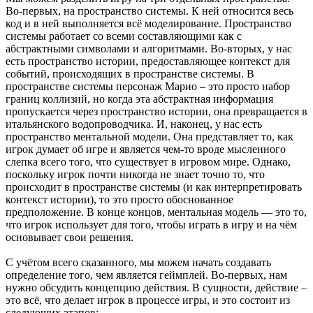
Во-первых, на пространство системы. К ней относится весь
код и в ней выполняется всё моделирование. Пространство
системы работает со всеми составляющими как с
абстрактными символами и алгоритмами. Во-вторых, у нас
есть пространство истории, предоставляющее контекст для
событий, происходящих в пространстве системы. В
пространстве системы персонаж Марио – это просто набор
границ коллизий, но когда эта абстрактная информация
пропускается через пространство истории, она превращается в
итальянского водопроводчика. И, наконец, у нас есть
пространство ментальной модели. Она представляет то, как
игрок думает об игре и является чем-то вроде мысленного
слепка всего того, что существует в игровом мире. Однако,
поскольку игрок почти никогда не знает точно то, что
происходит в пространстве системы (и как интерпретировать
контекст истории), то это просто обоснованное
предположение. В конце концов, ментальная модель — это то,
что игрок использует для того, чтобы играть в игру и на чём
основывает свои решения.
С учётом всего сказанного, мы можем начать создавать
определение того, чем является геймплей. Во-первых, нам
нужно обсудить концепцию действия. В сущности, действие –
это всё, что делает игрок в процессе игры, и это состоит из
следующих этапов: