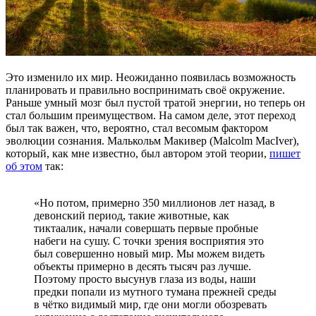
Это изменило их мир. Неожиданно появилась возможность
планировать и правильно воспринимать своё окружение.
Раньше умный мозг был пустой тратой энергии, но теперь он
стал большим преимуществом. На самом деле, этот переход
был так важен, что, вероятно, стал весомым фактором
эволюции сознания. Малькольм Макивер (Malcolm MacIver),
который, как мне известно, был автором этой теории,
пишет
об этом
так:
«Но потом, примерно 350 миллионов лет назад, в
девонский период, такие животные, как
тиктаалик, начали совершать первые пробные
набеги на сушу. С точки зрения восприятия это
был совершенно новый мир. Мы можем видеть
объекты примерно в десять тысяч раз лучше.
Поэтому просто высунув глаза из воды, наши
предки попали из мутного тумана прежней среды
в чётко видимый мир, где они могли обозревать