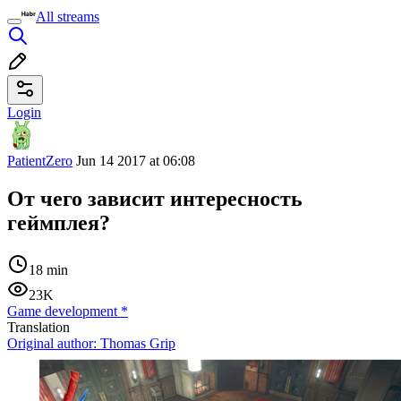
All streams
Login
PatientZero
Jun 14 2017 at 06:08
От чего зависит интересность
геймплея?
18 min
23K
Game development
*
Translation
Original author:
Thomas Grip