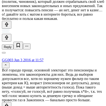
(политик, чиновник), который должен отрабатывать свой хлеб
внесением новых законодательных и иных предложений. Так
и получается: повысить пенсии — ан нет, денег нет в казне…
о! давайте хоть с матом в интернете бороться, все равно
бесплатно и польза какая никакая.
Reply
GG003
Jun 3 2016 at 11:57
Всё гораздо проще, основной электорат это пенсионеры и
люмпены, эти законопроекты для них. Ведь до выборов
допускаются все, хотя по хорошему нужен фильтр по таким
критерия как IQ, возраст (пенсионеров не допускать), доход
(выше доход = выше авторитетность голоса). Пока такого
нету, «голосуй, не голосуй, всё равно получишь х*й», т.к. тех
чей голос можно купить за дешевую гречку и обещание
провести газ в Зажопинск — банально просто больше.