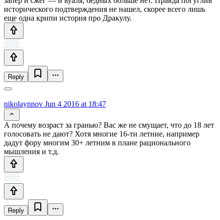
запер и сжег — и вуаля, бедных больше нет. Правда погуглив
исторического подтверждения не нашел, скорее всего лишь
еще одна крипи история про Дракулу.
Reply
nikolaynnov
Jun 4 2016 at 18:47
А почему возраст за гранью? Вас же не смущает, что до 18 лет
голосовать не дают? Хотя многие 16-ти летние, например
дадут фору многим 30+ летним в плане рационального
мышления и т.д.
Reply