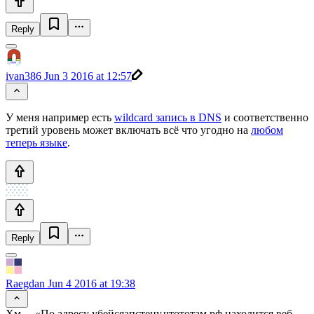
Reply
ivan386
Jun 3 2016 at 12:57
У меня например есть
wildcard запись в DNS
и соответственно
третий уровень может включать всё что угодно на
любом
теперь языке
.
Reply
Raegdan
Jun 4 2016 at 19:38
Хм… «По адресу убейсяапстену.чтототам.рф находится веб-