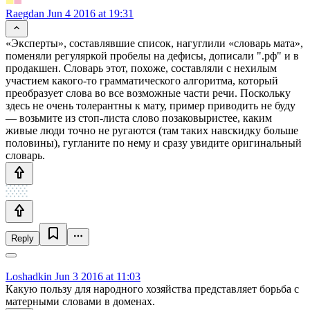
Raegdan
Jun 4 2016 at 19:31
«Эксперты», составлявшие список, нагуглили «словарь мата»,
поменяли регуляркой пробелы на дефисы, дописали ".рф" и в
продакшен. Словарь этот, похоже, составляли с нехилым
участием какого-то грамматического алгоритма, который
преобразует слова во все возможные части речи. Поскольку
здесь не очень толерантны к мату, пример приводить не буду
— возьмите из стоп-листа слово позаковыристее, каким
живые люди точно не ругаются (там таких навскидку больше
половины), гугланите по нему и сразу увидите оригинальный
словарь.
Reply
Loshadkin
Jun 3 2016 at 11:03
Какую пользу для народного хозяйства представляет борьба с
матерными словами в доменах.