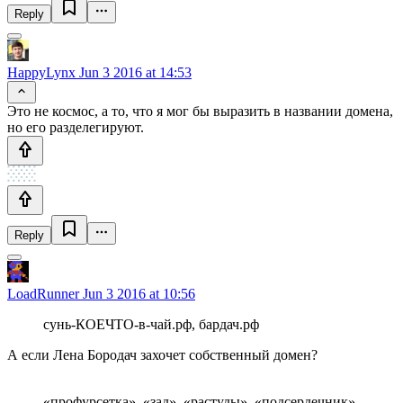
Reply
HappyLynx
Jun 3 2016 at 14:53
Это не космос, а то, что я мог бы выразить в названии домена,
но его разделегируют.
Reply
LoadRunner
Jun 3 2016 at 10:56
сунь-КОЕЧТО-в-чай.рф, бардач.рф
А если Лена Бородач захочет собственный домен?
«профурсетка», «зад», «растуды», «подсердечник»,