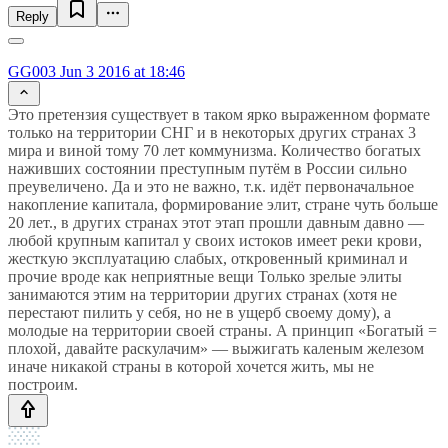
Reply
GG003
Jun 3 2016 at 18:46
Это претензия существует в таком ярко выраженном формате
только на территории СНГ и в некоторых других странах 3
мира и виной тому 70 лет коммунизма. Количество богатых
наживших состоянии преступным путём в России сильно
преувеличено. Да и это не важно, т.к. идёт первоначальное
накопление капитала, формирование элит, стране чуть больше
20 лет., в других странах этот этап прошли давным давно —
любой крупным капитал у своих истоков имеет реки крови,
жесткую эксплуатацию слабых, откровенный криминал и
прочие вроде как неприятные вещи Только зрелые элиты
занимаются этим на территории других странах (хотя не
перестают пилить у себя, но не в ущерб своему дому), а
молодые на территории своей страны. А принцип «Богатый =
плохой, давайте раскулачим» — выжигать каленым железом
иначе никакой страны в которой хочется жить, мы не
построим.