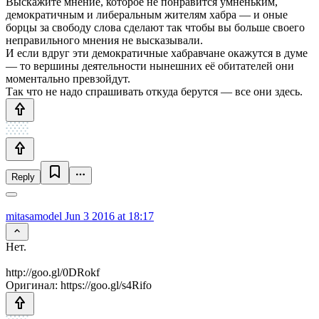
Выскажите мнение, которое не понравится умненьким,
демократичным и либеральным жителям хабра — и оные
борцы за свободу слова сделают так чтобы вы больше своего
неправильного мнения не высказывали.
И если вдруг эти демократичные хабравчане окажутся в думе
— то вершины деятельности нынешних её обитателей они
моментально превзойдут.
Так что не надо спрашивать откуда берутся — все они здесь.
Reply
mitasamodel
Jun 3 2016 at 18:17
Нет.
http://goo.gl/0DRokf
Оригинал: https://goo.gl/s4Rifo