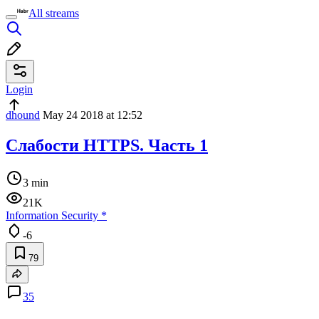
All streams
Login
dhound
May 24 2018 at 12:52
Слабости HTTPS. Часть 1
3 min
21K
Information Security
*
-6
79
35