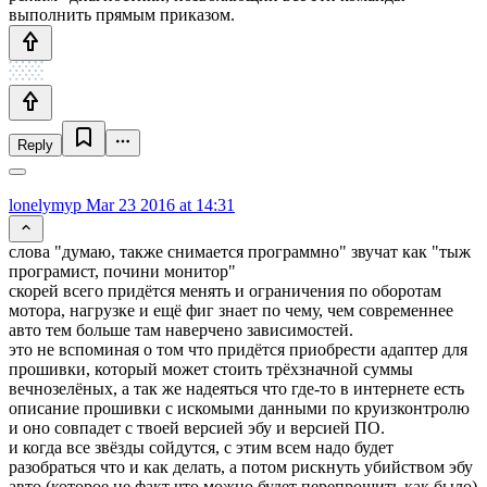
выполнить прямым приказом.
Reply
lonelymyp
Mar 23 2016 at 14:31
слова "думаю, также снимается программно" звучат как "тыж
програмист, почини монитор"
скорей всего придётся менять и ограничения по оборотам
мотора, нагрузке и ещё фиг знает по чему, чем современнее
авто тем больше там наверчено зависимостей.
это не вспоминая о том что придётся приобрести адаптер для
прошивки, который может стоить трёхзначной суммы
вечнозелёных, а так же надеяться что где-то в интернете есть
описание прошивки с искомыми данными по круизконтролю
и оно совпадет с твоей версией эбу и версией ПО.
и когда все звёзды сойдутся, с этим всем надо будет
разобраться что и как делать, а потом рискнуть убийством эбу
авто (которое не факт что можно будет перепрошить как было)