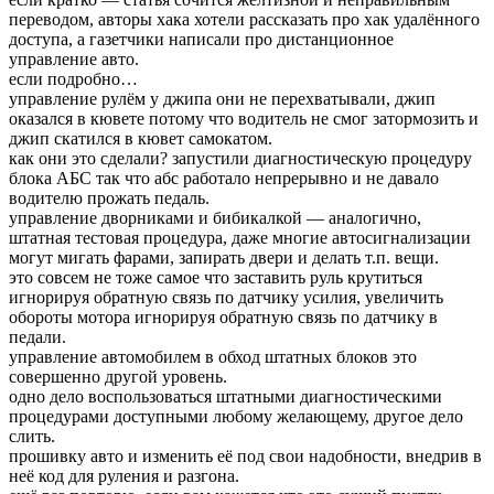
переводом, авторы хака хотели рассказать про хак удалённого
доступа, а газетчики написали про дистанционное
управление авто.
если подробно…
управление рулём у джипа они не перехватывали, джип
оказался в кювете потому что водитель не смог затормозить и
джип скатился в кювет самокатом.
как они это сделали? запустили диагностическую процедуру
блока АБС так что абс работало непрерывно и не давало
водителю прожать педаль.
управление дворниками и бибикалкой — аналогично,
штатная тестовая процедура, даже многие автосигнализации
могут мигать фарами, запирать двери и делать т.п. вещи.
это совсем не тоже самое что заставить руль крутиться
игнорируя обратную связь по датчику усилия, увеличить
обороты мотора игнорируя обратную связь по датчику в
педали.
управление автомобилем в обход штатных блоков это
совершенно другой уровень.
одно дело воспользоваться штатными диагностическими
процедурами доступными любому желающему, другое дело
слить.
прошивку авто и изменить её под свои надобности, внедрив в
неё код для руления и разгона.