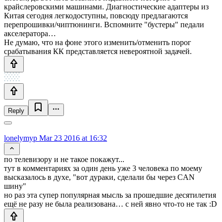
крайслеровскими машинами. Диагностические адаптеры из
Китая сегодня легкодоступны, повсюду предлагаются
перепрошивки/чиптюнинги. Вспомните "бустеры" педали
акселератора…
Не думаю, что на фоне этого изменить/отменить порог
срабатывания КК представляется невероятной задачей.
Reply
lonelymyp
Mar 23 2016 at 16:32
по телевизору и не такое покажут...
тут в комментариях за один день уже 3 человека по моему
высказалось в духе, "вот дураки, сделали бы через CAN
шину"
но раз эта супер популярная мысль за прошедшие десятилетия
ещё не разу не была реализована… с ней явно что-то не так :D