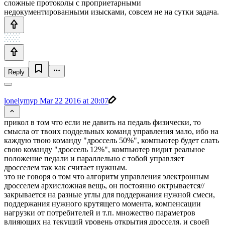
сложные протоколы с проприетарными
недокументированными изысками, совсем не на сутки задача.
Reply
lonelymyp
Mar 22 2016 at 20:07
прикол в том что если не давить на педаль физически, то
смысла от твоих поддельных команд управления мало, ибо на
каждую твою команду "дроссель 50%", компьютер будет слать
свою команду "дроссель 12%", компьютер видит реальное
положение педали и параллельно с тобой управляет
дросселем так как считает нужным.
это не говоря о том что алгоритм управления электронным
дросселем архисложная вещь, он постоянно октрывается//
закрывается на разные углы для поддержания нужной смеси,
поддержания нужного крутящего момента, компенсации
нагрузки от потребителей и т.п. множество параметров
влияющих на текущий уровень открытия дросселя. и своей