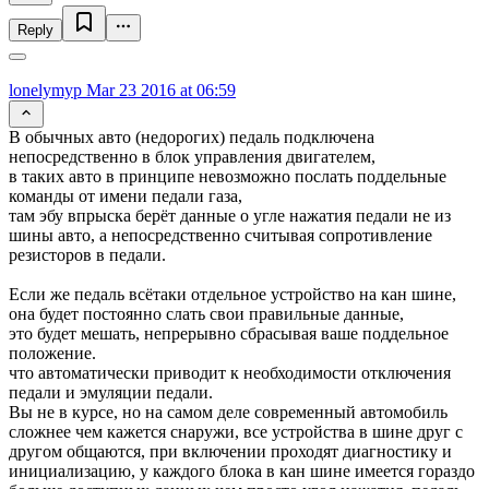
Reply
lonelymyp
Mar 23 2016 at 06:59
В обычных авто (недорогих) педаль подключена
непосредственно в блок управления двигателем,
в таких авто в принципе невозможно послать поддельные
команды от имени педали газа,
там эбу впрыска берёт данные о угле нажатия педали не из
шины авто, а непосредственно считывая сопротивление
резисторов в педали.
Если же педаль всётаки отдельное устройство на кан шине,
она будет постоянно слать свои правильные данные,
это будет мешать, непрерывно сбрасывая ваше поддельное
положение.
что автоматически приводит к необходимости отключения
педали и эмуляции педали.
Вы не в курсе, но на самом деле современный автомобиль
сложнее чем кажется снаружи, все устройства в шине друг с
другом общаются, при включении проходят диагностику и
инициализацию, у каждого блока в кан шине имеется гораздо