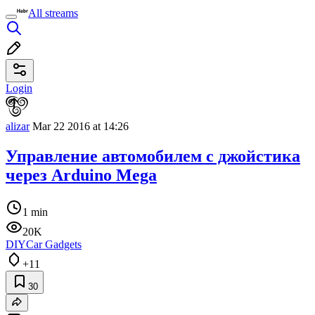
All streams
Login
alizar
Mar 22 2016 at 14:26
Управление автомобилем с джойстика
через Arduino Mega
1 min
20K
DIY
Car Gadgets
+11
30