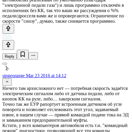
"электронной педали газа") и лишь программно отключён в
исполнениях без КК, так что ваши же рассуждения о %%
педали/дросселя вами же и опровергаются. Ограничение по
скорости "снизу", думаю, также снимается программно.
Reply
singeorange
Mar 23 2016 at 14:12
Ничего там архисложного нет — потребная скорость задаётся
электрическим сигналом либо от датчика педали, либо от
кнопок КК на руле, либо… хакерским сигналом.
Точно так же ЕУР рапортует встроенным датчиком об угле
поворота и позволяет отслеживать этот угол, задаваемый
извне, в нашем случае — прямой командой подачи тока на ЭД
и замыканием предохранительной муфты.
Кстати, у всех компьютеров автомобиля есть т.н. "командный
режим" диагностики, позволяющий все эти команды