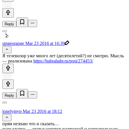
Reply
singeorange
Mar 23 2016 at 16:39
Я телевизор уже много лет (десятилетий?) не смотрю. Мысль
— реализована
https://habrahabr.ru/post/274453/
Reply
lonelymyp
Mar 23 2016 at 18:12
прям незнаю что и сказать…
если кратко — статья сочится желтизной и неправильным