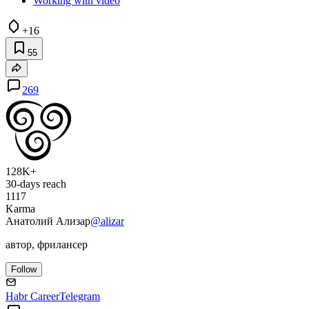
Working with video
+16
55
269
128K+
30-days reach
1117
Karma
Анатолий Ализар
@alizar
автор, фрилансер
Follow
Habr Career
Telegram