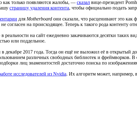
го как только появляются жалобы, —
сказал
вице-президент Pornh
 нашу
страницу удаления контента
, чтобы официально подать запр
ентарии
для
Motherboard
они сказали, что расценивают это как ф
 не согласен на происходящее. Теперь к такого рода контенту 
в реальности на сайт ежедневно закачиваются десятки таких вид
остью или поддельное.
 в декабре 2017 года. Тогда он ещё не выложил её в открытый д
спользованием различных свободных библиотек и фреймворков. 
 подборки лиц знаменитостей достаточно поиска по изображения
аботе исследователей из Nvidia
. Их алгоритм может, например, 