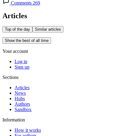
Comments 269
Articles
Top of the day
Similar articles
Show the best of all time
Your account
Log in
Sign up
Sections
Articles
News
Hubs
Authors
Sandbox
Information
How it works
For authors