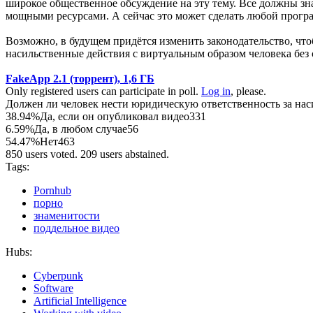
широкое общественное обсуждение на эту тему. Все должны зн
мощными ресурсами. А сейчас это может сделать любой прогр
Возможно, в будущем придётся изменить законодательство, что
насильственные действия с виртуальным образом человека без с
FakeApp 2.1 (торрент), 1,6 ГБ
Only registered users can participate in poll.
Log in
, please.
Должен ли человек нести юридическую ответственность за наси
38.94%
Да, если он опубликовал видео
331
6.59%
Да, в любом случае
56
54.47%
Нет
463
850 users voted. 209 users abstained.
Tags:
Pornhub
порно
знаменитости
поддельное видео
Hubs:
Cyberpunk
Software
Artificial Intelligence