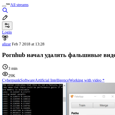
All streams
Login
alizar
Feb 7 2018 at 13:28
Pornhub начал удалять фальшивые виде
3 min
29K
Cyberpunk
Software
Artificial Intelligence
Working with video
*