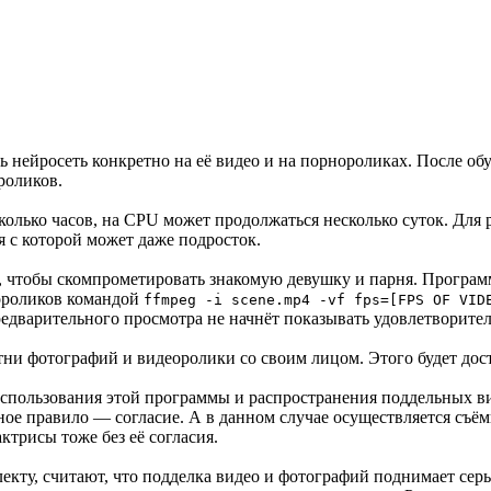
 нейросеть конкретно на её видео и на порнороликах. После об
роликов.
сколько часов, на CPU может продолжаться несколько суток. Для
я с которой может даже подросток.
, чтобы скомпрометировать знакомую девушку и парня. Программе
еороликов командой
ffmpeg -i scene.mp4 -vf fps=[FPS OF VID
едварительного просмотра не начнёт показывать удовлетворител
и фотографий и видеоролики со своим лицом. Этого будет дост
использования этой программы и распространения поддельных в
жное правило — согласие. А в данном случае осуществляется съём
ктрисы тоже без её согласия.
ту, считают, что подделка видео и фотографий поднимает серь