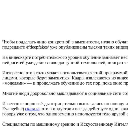
Чтобы подделать лицо конкретной знаменитости, нужно обучать
подреддите /r/deepfakes/ уже опубликованы тысячи таких видео
На видеокарте потребительского уровня обучение занимает не
нейросетей уже давно стало доступной технологией, поигратьс
Интересно, что кто-то может воспользоваться этой программой
лицами, которые будут заменяться. Кадры извлекаются из вид
«моделями» — и продолжать обучение до тех пор, пока окно пр
Многие люди добровольно выкладывают в социальные сети сотн
Известные порнозвёзды отрицательно высказались по поводу 
Evangeline)
сказала
, что в индустрии всегда действует одно ва
говоря уже о том, что одновременно используется тело другой а
Специалисты по машинному зрению и Искусственному Интеллек