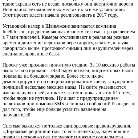
такие экраны есть не везде, поскольку они достаточно дороги.
Но в наиболее оживленных местах их все же установили.
Этот проект власти начали реализовывать в 2017 году.
Установкой камер в Шэньчжэне занимается компания
Intellifusion, предоставляющая властям системы с разрешением
в 7 млн пикселей. Камеры отслеживают в реальном режиме
времени движение переходов через дорогу, и затем, как уже
говорилось выше, прогоняют снимки лиц нарушителей через
специализированные базы.
Проект уже проходит пилотную стадию. За 10 месяцев работы
было зафиксировано 13930 нарушителей, лица которых были
показаны на большом экране. Более того, их же
демонстрируют и на специализированном сайте, запущенном
полицией несколько месяцев назад. На сайте указываются
имена нарушителей, а также частично показаны их ID с тем,
чтобы люди не путались. Ну а шаг с предупреждением
пешеходов при помощи SMS и личных сообщений был сделан
для того, чтобы еще больше усилить давление на
нарушителей.
Система выявляет не только единоразовые правонарушения.
«Дорожные рецидивисты», то есть пешеходы, нарушившие
правила несколько раз, получают снижение социального