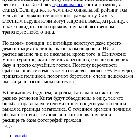
рейтинга (на Geektimes
публиковалась
соответствующая
статья). Если кратко, то чем ниже социальный рейтинг, тем
меньше возможностей доступно гражданину. Самым
злостным нарушителям могут запретить выезд за границу, а
также покидать район проживания на общественном
транспорте любого типа.
По словам полиции, на китайцев действует даже просто
демонстрация их лиц на экранах около дороги. ИИ и
распознавание лиц не идеальны, кроме того, в Шэньчжэне
много туристов, жителей иных регионов, еще не попавших в
базу и просто случайных гостей. Поэтому вероятность
срабатывания системы может составлять около 10%. Но меры,
принятые полицией, помогают бороться и с теми пешеходами,
чьи лица не распознаны системой.
В ближайшем будущем, впрочем, базы данных жителей
разных регионов Китая будут объединены в одну, так что
борьба с правонарушителями станет общегосударственной,
выйдя за границы мегаполиса. С течением времени полиция
обещает отточить технологию распознавания лиц и
расширить базы фотографий граждан.
Tags:
китай