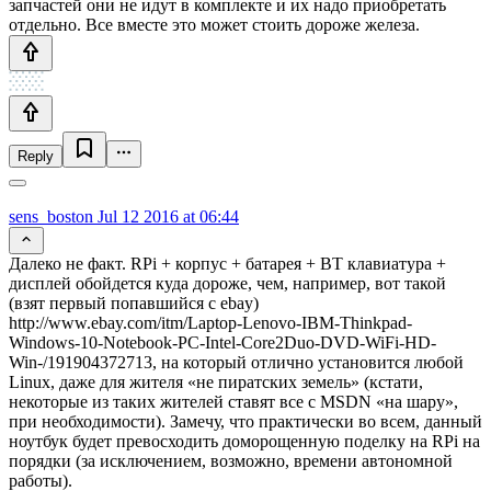
запчастей они не идут в комплекте и их надо приобретать
отдельно. Все вместе это может стоить дороже железа.
Reply
sens_boston
Jul 12 2016 at 06:44
Далеко не факт. RPi + корпус + батарея + BT клавиатура +
дисплей обойдется куда дороже, чем, например, вот такой
(взят первый попавшийся с ebay)
http://www.ebay.com/itm/Laptop-Lenovo-IBM-Thinkpad-
Windows-10-Notebook-PC-Intel-Core2Duo-DVD-WiFi-HD-
Win-/191904372713, на который отлично установится любой
Linux, даже для жителя «не пиратских земель» (кстати,
некоторые из таких жителей ставят все с MSDN «на шару»,
при необходимости). Замечу, что практически во всем, данный
ноутбук будет превосходить доморощенную поделку на RPi на
порядки (за исключением, возможно, времени автономной
работы).