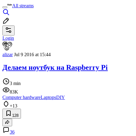
All streams
Login
alizar
Jul 9 2016 at 15:44
Делаем ноутбук на Raspberry Pi
3 min
83K
Computer hardware
Laptops
DIY
+13
128
36