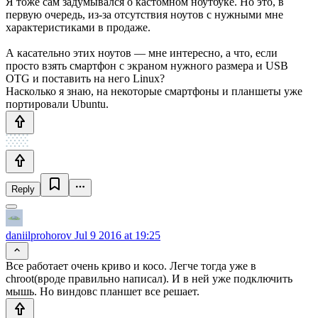
Я тоже сам задумывался о кастомном ноутбуке. Но это, в
первую очередь, из-за отсутствия ноутов с нужными мне
характеристиками в продаже.
А касательно этих ноутов — мне интересно, а что, если
просто взять смартфон с экраном нужного размера и USB
OTG и поставить на него Linux?
Насколько я знаю, на некоторые смартфоны и планшеты уже
портировали Ubuntu.
Reply
daniilprohorov
Jul 9 2016 at 19:25
Все работает очень криво и косо. Легче тогда уже в
chroot(вроде правильно написал). И в ней уже подключить
мышь. Но виндовс планшет все решает.