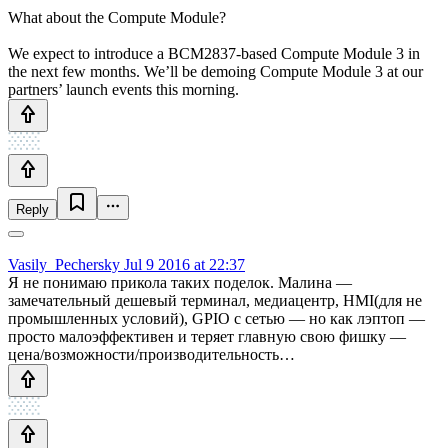
What about the Compute Module?
We expect to introduce a BCM2837-based Compute Module 3 in
the next few months. We’ll be demoing Compute Module 3 at our
partners’ launch events this morning.
Reply
Vasily_Pechersky
Jul 9 2016 at 22:37
Я не понимаю прикола таких поделок. Малина —
замечательный дешевый терминал, медиацентр, HMI(для не
промышленных условий), GPIO с сетью — но как лэптоп —
просто малоэффективен и теряет главную свою фишку —
цена/возможности/производительность…