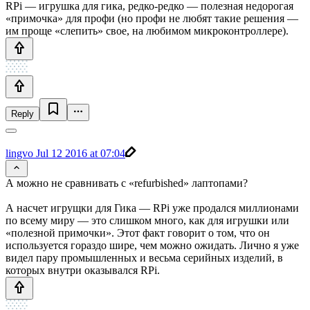
RPi — игрушка для гика, редко-редко — полезная недорогая
«примочка» для профи (но профи не любят такие решения —
им проще «слепить» свое, на любимом микроконтроллере).
Reply
lingvo
Jul 12 2016 at 07:04
А можно не сравнивать с «refurbished» лаптопами?
А насчет игрущки для Гика — RPi уже продался миллионами
по всему миру — это слишком много, как для игрушки или
«полезной примочки». Этот факт говорит о том, что он
используется гораздо шире, чем можно ожидать. Лично я уже
видел пару промышленных и весьма серийных изделий, в
которых внутри оказывался RPi.