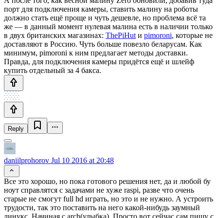
А после того, как весной малину Zero обновили, добавив туда
порт для подключения камеры, ставить малину на роботы
должно стать ещё проще и чуть дешевле, но проблема всё та
же — в данный момент нулевая малина есть в наличии только
в двух британских магазинах:
ThePiHut
и
pimoroni
, которые не
доставляют в Россию. Чуть больше повезло беларусам. Как
минимум, pimoroni к ним предлагает методы доставки.
Правда, для подключения камеры придётся ещё и шлейф
купить отдельный за 4 бакса.
Reply
daniilprohorov
Jul 10 2016 at 20:48
Все это хорошо, но пока готового решения нет, да и любой бу
ноут справлятся с задачами не хуже raspi, разве что очень
старые не смогут full hd играть, но это и не нужно. А устроить
трудости, так это поставить на него какой-нибудь заумный
линукс. Начиная с arch(улыбка). Просто вот сейчас сам пишу с