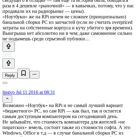
сведущего в отладке — там еще та история была, обходился
раза в 4 дешевле «рыночной» — в кавычках, потому, что у нас
продавали их на радиорынке — цены).
«Ноутбуки» же на RPi ничем не сложнее (принципиально)
банальной сборки PC из запчастей (если не считать overpriced
затраты на собственные корпуса и кучу убитого зря времени).
Выигрыша нет абсолютно ни в чем; даже самомнение сильно
не подымешь среди серьезной публики…
Reply
lingvo
Jul 11 2016 at 08:31
Возможно «Ноутбук» на RPi и не самый лучший вариант
«бюджетного» PC, но сам RPi — как был, так и остается
самым доступным компьютером на сегодняшний день.
Не забывайте, что стоимость компьютера для жителей «не
пиратских» земель, состоит также из стоимости софта. А это
Windows, Office и т.д — в случае банальной сборки PC из