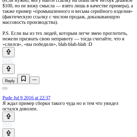
(если нужно, могу найти ссылку на brand new нетбук дешевле
$100, но не вижу смысла — взято лишь в качестве примера), а
также пример «промышленного и весьма серийного изделия»
(фактическую ссылку с числом продаж, доказывающую
массовость производства).
P.S. Если вы из тех людей, которым легче змею проглотить,
нежели признать свою неправоту — тогда считайте, что я
«слился», «вы победили», blah-blah-blah :D
Reply
Pude
Jul 9 2016 at 22:37
Я ждал пример сборки такого чуда но и тем что увидел
остался доволен.