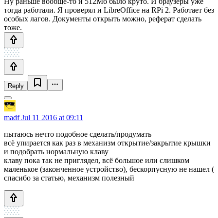
Ну раньше вообще-то и 512Мб было круто. И браузеры уже
тогда работали. Я проверял и LibreOffice на RPi 2. Работает без
особых лагов. Документы открыть можно, реферат сделать
тоже.
Reply
madf
Jul 11 2016 at 09:11
пытаюсь нечто подобное сделать/продумать
всё упирается как раз в механизм открытие/закрытие крышки
и подобрать нормальную клаву
клаву пока так не приглядел, всё большое или слишком
маленькое (законченное устройство), бескорпусную не нашел (
спасибо за статью, механизм полезный