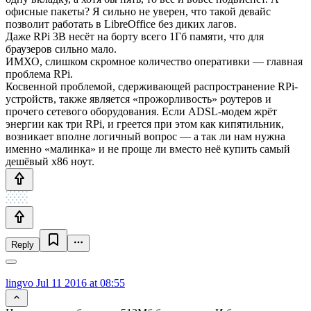
офисные пакеты? Я сильно не уверен, что такой девайс
позволит работать в LibreOffice без диких лагов.
Даже RPi 3B несёт на борту всего 1Гб памяти, что для
браузеров сильно мало.
ИМХО, слишком скромное количество оперативки — главная
проблема RPi.
Косвенной проблемой, сдерживающей распространение RPi-
устройств, также является «прожорливость» роутеров и
прочего сетевого оборудования. Если ADSL-модем жрёт
энергии как три RPi, и греется при этом как кипятильник,
возникает вполне логичный вопрос — а так ли нам нужна
именно «малинка» и не проще ли вместо неё купить самый
дешёвый x86 ноут.
Reply
lingvo
Jul 11 2016 at 08:55