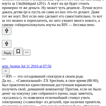
ноута за 13к(thinkpad x201). А ноут на rpi будет стоить
примерно те же деньги. Ну может чуть дешевле. Лучше всего
давать детям rpi и пусть он сами из них что-то делают. Даже
тот же ноут. Вот если они сделают его самостоятельно, то вот
за это можно и переплатить, но зато узнают много нового, а
самому собирать/покупать ноуты на RPI — бессмыслено.
Reply
sens_boston
Jul 11 2016 at 07:56
>>RPi — это сегодняшний спектрум в своем роде.
Да ну… «Самопальный» ZX Spectrum, в свое время (88-90),
был практически единственным доступным вариантом
получить свой, домашний компьютер! Притом, если не было
денег на покупку уже собранного (цены, надо заметить,
«кусались»), то появлялся отличнейший стимул учить
электронику («самосбор» из деталей, при наличии приятеля,