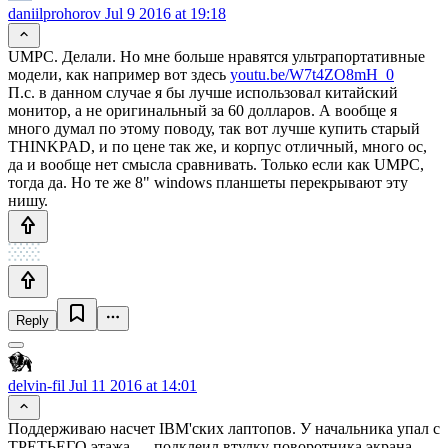
daniilprohorov
Jul 9 2016 at 19:18
UMPC. Делали. Но мне больше нравятся ультрапортативные
модели, как например вот здесь
youtu.be/W7t4ZO8mH_0
П.с. в данном случае я бы лучше использовал китайский
монитор, а не оригинальный за 60 долларов. А вообще я
много думал по этому поводу, так вот лучше купить старый
THINKPAD, и по цене так же, и корпус отличный, много ос,
да и вообще нет смысла сравнивать. Только если как UMPC,
тогда да. Но те же 8" windows планшеты перекрывают эту
нишу.
Reply
delvin-fil
Jul 11 2016 at 14:01
Поддерживаю насчет IBM'ских лаптопов. У начальника упал с
ТРЕТЬЕГО этажа — подклеил втулку поворотника экрана