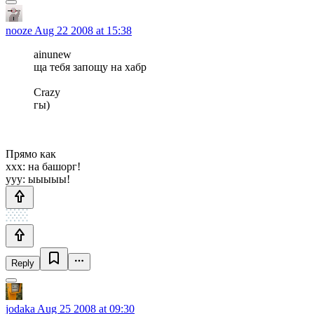
nooze
Aug 22 2008 at 15:38
ainunew
ща тебя запощу на хабр
Crazy
гы)
Прямо как
xxx: на башорг!
yyy: ыыыыы!
Reply
jodaka
Aug 25 2008 at 09:30