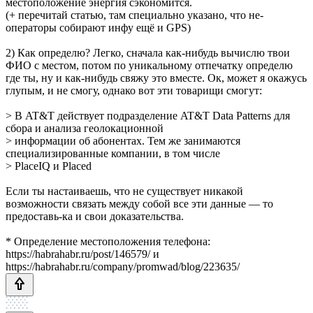
местоположение энергия сэкономится.
(+ перечитай статью, там специально указано, что не-
операторы собирают инфу ещё и GPS)
2) Как определю? Легко, сначала как-нибудь вычислю твои
ФИО с местом, потом по уникальному отпечатку определю
где ты, ну и как-нибудь свяжу это вместе. Ок, может я окажусь
глупым, и не смогу, однако вот эти товарищи смогут:
> В AT&T действует подразделение AT&T Data Patterns для
сбора и анализа геолокационной
> информации об абонентах. Тем же занимаются
специализированные компании, в том числе
> PlaceIQ и Placed
Если ты настаиваешь, что не существует никакой
возможности связать между собой все эти данные — то
предоставь-ка и свои доказательства.
* Определение местоположения телефона:
https://habrahabr.ru/post/146579/ и
https://habrahabr.ru/company/promwad/blog/223635/