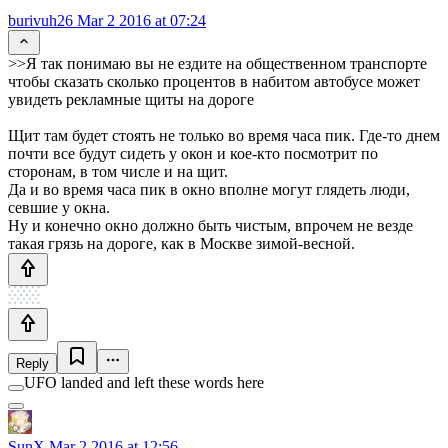
burivuh26
Mar 2 2016 at 07:24
>>Я так понимаю вы не ездите на общественном транспорте
чтобы сказать сколько процентов в набитом автобусе может
увидеть рекламные щиты на дороге
Щит там будет стоять не только во время часа пик. Где-то днем
почти все будут сидеть у окон и кое-кто посмотрит по
сторонам, в том числе и на щит.
Да и во время часа пик в окно вполне могут глядеть люди,
севшие у окна.
Ну и конечно окно должно быть чистым, впрочем не везде
такая грязь на дороге, как в Москве зимой-весной.
Reply
UFO landed and left these words here
SunX
Mar 2 2016 at 12:56