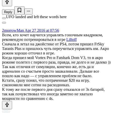
Reply
UFO landed and left these words here
2morrowMan
Apr 27 2016 at 07:56
Всем, кто хочет научится управлять гоночным квадриком,
рекомендую потренироваться в игре
Liftoff
Сначала я летал на джойстике от PS4, потом пришел FrSky
Taranis Plus и пришлось чуть переучиться управлять им. Акро
режим хорошо отточил в игре.
Когда пришел мой Vortex Pro и Fatshark Dom V3, то в акро
режиме полетел с первого раза, правда, не долго и не далеко ))
Так как отличия от симуляции, конечно же, есть да и
адреналин со счастьем просто зашкаливали. Дальше все
пошло как надо — с управлением проблем не было.
Кстати, сразу понял, что потраченные $20 на игру,
сэкономили мне сотни на расходниках.
К тому же после первого дня сразу отказался от 3s батарей,
так как почувствовал что иногда заметно не хватало
мощности по сравнению с 4s.