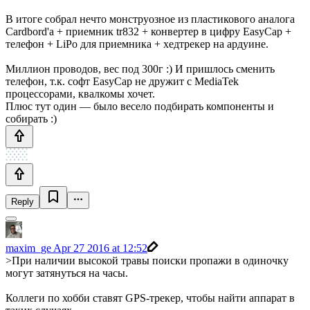
В итоге собрал нечто монструозное из пластикового аналога
Cardbord'a + приемник tr832 + конвертер в цифру EasyCap +
телефон + LiPo для приемника + хедтрекер на ардуине.
Миллион проводов, вес под 300г :) И пришлось сменить
телефон, т.к. софт EasyCap не дружит с MediaTek
процессорами, квалкомы хочет.
Плюс тут один — было весело подбирать компоненты и
собирать :)
Reply
maxim_ge
Apr 27 2016 at 12:52
>При наличии высокой травы поиски пропажи в одиночку
могут затянуться на часы.
Коллеги по хобби ставят GPS-трекер, чтобы найти аппарат в