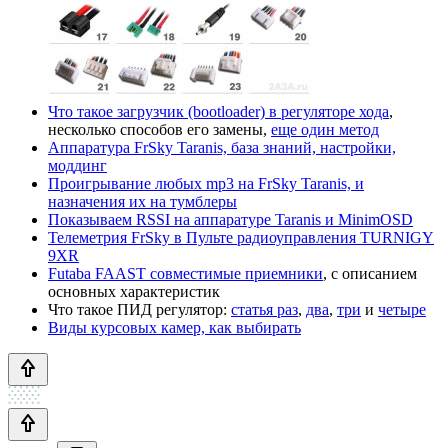
Что такое загрузчик (bootloader) в регуляторе хода
,
несколько способов его замены,
еще один метод
Аппаратура FrSky Taranis, база знаний, настройки,
моддинг
Проигрывание любых mp3 на FrSky Taranis, и
назначения их на тумблеры
Показываем RSSI на аппаратуре Taranis и MinimOSD
Телеметрия FrSky в Пульте радиоуправления TURNIGY
9XR
Futaba FAAST совместимые приемники
, с описанием
основных характеристик
Что такое ПИД регулятор:
статья раз
,
два
,
три
и
четыре
Виды курсовых камер, как выбирать