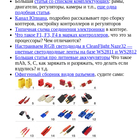
Большая
статья со списком комплектующих
: рамы,
двигатели, регуляторы, камеры и т.п.,
еще одна
подобная статья
.
Канал Юлиана
, подробно рассказывает про сборку
коптеров, настройку контроллеров и регуляторов
Типичная схема соединения электроники
в коптере.
Что такое F1, F3, F4 в марках контроллеров
, что это за
процессоры? Чем отличаются?
Настраиваем RGB светодиоды в CleanFlight Naze32 —
цветные светодиодные ленты на базе WS2811 и WS2812
Большая статья про литиевые аккумуляторы
Что такое
mAh, S, С, как заряжать и разряжать, что делать если
вздулись? и т.д.
Офигенный сборник видов разъемов
, судите сами: