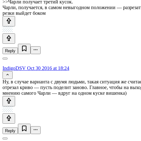
>>Чарли получает третий кусок.
Чарли, получается, в самом невыгодном положении — разрезать
резки выйдет боком
Reply
IndigoDSV
Oct 30 2016 at 18:24
Ну, в случае варианта с двумя людьми, такая ситуация же счита
отрезал криво — пусть поделит заново. Главное, чтобы на вых
мнению самого Чарли — вдруг на одном куске вишенка)
Reply