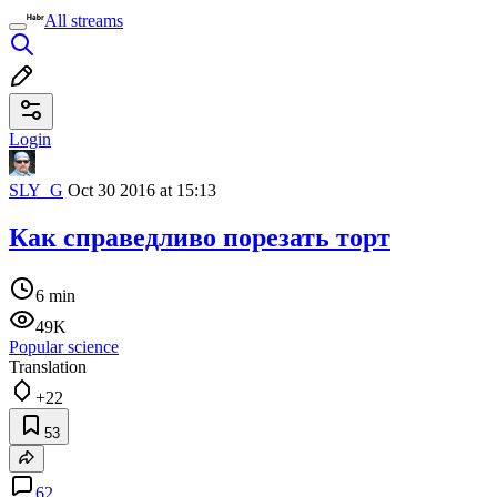
All streams
Login
SLY_G
Oct 30 2016 at 15:13
Как справедливо порезать торт
6 min
49K
Popular science
Translation
+22
53
62