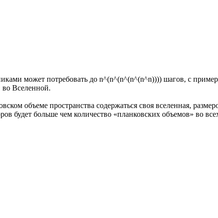
ками может потребовать до n^(n^(n^(n^(n^n)))) шагов, с приме
 во Вселенной.
вском объеме пространства содержаться своя вселенная, размером
оров будет больше чем количество «планковских объемов» во все