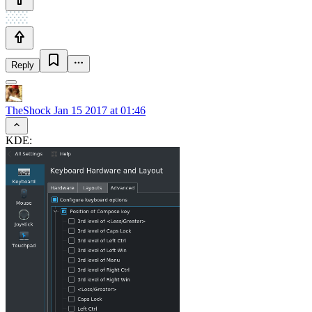
Reply
TheShock
Jan 15 2017 at 01:46
KDE: