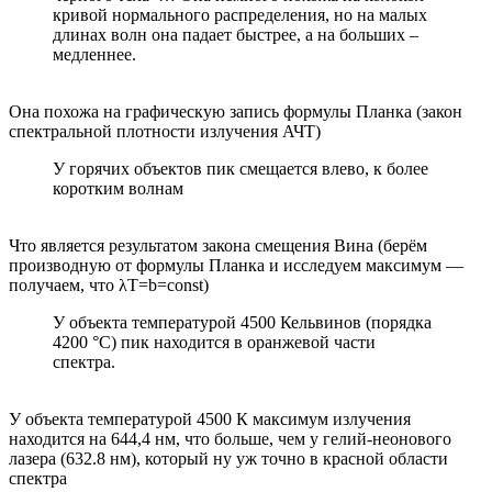
кривой нормального распределения, но на малых
длинах волн она падает быстрее, а на больших –
медленнее.
Она похожа на графическую запись формулы Планка (закон
спектральной плотности излучения АЧТ)
У горячих объектов пик смещается влево, к более
коротким волнам
Что является результатом закона смещения Вина (берём
производную от формулы Планка и исследуем максимум —
получаем, что λT=b=const)
У объекта температурой 4500 Кельвинов (порядка
4200 °C) пик находится в оранжевой части
спектра.
У объекта температурой 4500 К максимум излучения
находится на 644,4 нм, что больше, чем у гелий-неонового
лазера (632.8 нм), который ну уж точно в красной области
спектра