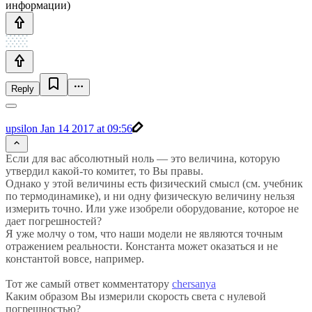
информации)
Reply
upsilon
Jan 14 2017 at 09:56
Если для вас абсолютный ноль — это величина, которую
утвердил какой-то комитет, то Вы правы.
Однако у этой величины есть физический смысл (см. учебник
по термодинамике), и ни одну физическую величину нельзя
измерить точно. Или уже изобрели оборудование, которое не
дает погрешностей?
Я уже молчу о том, что наши модели не являются точным
отражением реальности. Константа может оказаться и не
константой вовсе, например.
Тот же самый ответ комментатору
chersanya
Каким образом Вы измерили скорость света с нулевой
погрешностью?