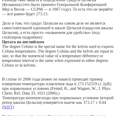
(Кельвина) (что было принято Генеральной Конференцией
Мер и Весов — CGPM — в 1967 году). То есть что не меряйте
— всё-равно будет 273.15.
Дело в том, что градус Цельсия на самом деле не является
самостоятельной единицей в шкале Цельсия (градусом шкалы
Цельсия), а есть просто «названием для удобства» (под
спойлером подробнее)
Цитата на английском
The degree Celsius is the special name for the kelvin used to express
Celsius temperatures. The degree Celsius and the kelvin are equal in
size, so that the numerical value of a temperature difference or
temperature interval is the same when expressed in either degrees
Celsius or in kelvins.
В статье от 2006 года (новее не нашел) приводят пример
измерения температуры плавления льда в 273.152519 (± 2μК)
при нормальных условиях (Feistel, R., and Wagner, W., J. Phys.
Chem. Ref. Data 35, 1021 (2006).)
Температура кипения воды при нормальных условиях (второй
репер шкалы Цельсия) измеряется нынче как 373.17 ± 0.04
(
NIST
)