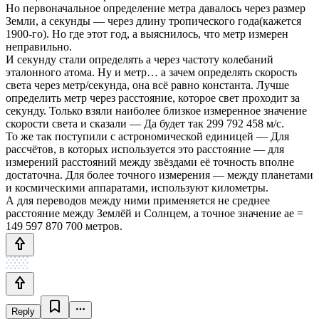
Но первоначальное определение метра давалось через размер
Земли, а секунды — через длину тропического года(кажется
1900-го). Но где этот год, а выяснилось, что метр измерен
неправильно.
И секунду стали определять а через частоту колебаний
эталонного атома. Ну и метр… а зачем определять скорость
света через метр/секунда, она всё равно константа. Лучше
определить метр через расстояние, которое свет проходит за
секунду. Только взяли наиболее близкое измеренное значение
скорости света и сказали — Да будет так 299 792 458 м/с.
То же так поступили с астрономической единицей — Для
рассчётов, в которых используется это расстояние — для
измерений расстояний между звёздами её точность вполне
достаточна. Для более точного измерения — между планетами
и космическими аппаратами, используют километры.
А для переводов между ними применяется не среднее
расстояние между Землёй и Солнцем, а точное значение ае =
149 597 870 700 метров.
Reply