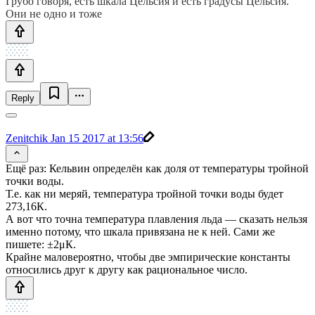
Грубо говоря, есть шкала Цельсия и есть градусы Цельсия.
Они не одно и тоже
Reply
Zenitchik
Jan 15 2017 at 13:56
Ещё раз: Кельвин определён как доля от температуры тройной
точки воды.
Т.е. как ни меряй, температура тройной точки воды будет
273,16К.
А вот что точна температура плавления льда — сказать нельзя
именно потому, что шкала привязана не к ней. Сами же
пишете: ±2μК.
Крайне маловероятно, чтобы две эмпирические константы
относились друг к другу как рациональное число.