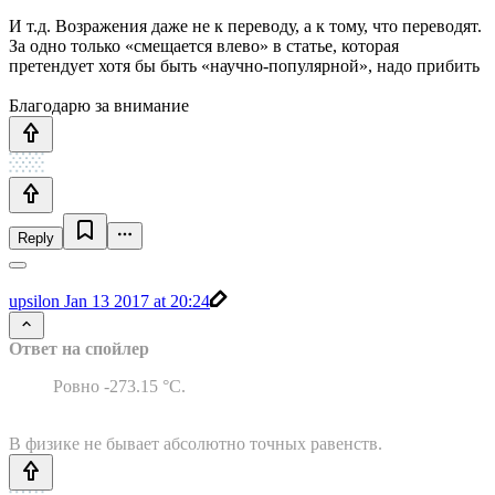
И т.д. Возражения даже не к переводу, а к тому, что переводят.
За одно только «смещается влево» в статье, которая
претендует хотя бы быть «научно-популярной», надо прибить
Благодарю за внимание
Reply
upsilon
Jan 13 2017 at 20:24
Ответ на спойлер
Ровно -273.15 °С.
В физике не бывает абсолютно точных равенств.