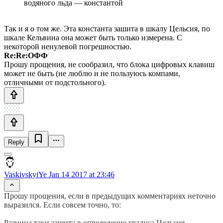
водяного льда — константой
Так и я о том же. Эта константа зашита в шкалу Цельсия, по
шкале Кельвина она может быть только измерена. С
некоторой ненулевой погрешностью.
Re:Re:ОФФ
Прошу прощения, не сообразил, что блока цифровых клавиш
может не быть (не люблю и не пользуюсь компами,
отличными от подстольного).
Reply
VaskivskyiYe
Jan 14 2017 at 23:46
Прошу прощения, если в предыдущих комментариях неточно
выразился. Если совсем точно, то:
Разница таки зашита в определение градуса Цельсия