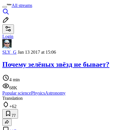
All streams
Login
SLY_G
Jan 13 2017 at 15:06
Почему зелёных звёзд не бывает?
4 min
68K
Popular science
Physics
Astronomy
Translation
+62
77