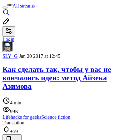
All streams
Login
SLY_G
Jan 20 2017 at 12:45
Как сделать так, чтобы у вас не
кончались идеи: метод Айзека
Азимова
4 min
99K
Lifehacks for geeks
Science fiction
Translation
+59