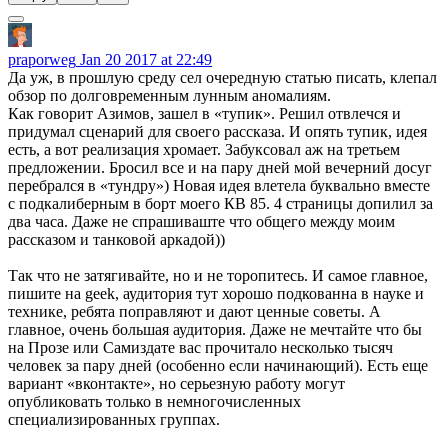
praporweg
Jan 20 2017 at 22:49
Да уж, в прошлую среду сел очередную статью писать, клепал
обзор по долговременным лунным аномалиям.
Как говорит Азимов, зашел в «тупик». Решил отвлечся и
придумал сценарий для своего рассказа. И опять тупик, идея
есть, а вот реализация хромает. Забуксовал аж на третьем
предложении. Бросил все и на пару дней мой вечерний досуг
перебрался в «тундру») Новая идея влетела буквально вместе
с подкалиберным в борт моего КВ 85. 4 страницы допилил за
два часа. Даже не спрашиваште что общего между моим
рассказом и танковой аркадой))
Так что не затягивайте, но и не торопитесь. И самое главное,
пишите на geek, аудитория тут хорошо подкованна в науке и
технике, ребята поправляют и дают ценные советы. А
главное, очень большая аудитория. Даже не мечтайте что бы
на Прозе или Самиздате вас прочитало несколько тысяч
человек за пару дней (особенно если начинающий). Есть еще
вариант «вконтакте», но серьезную работу могут
опубликовать только в немногочисленных
специализированных группах.