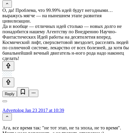
О, да! Проблема, что 99.99% идей будут негодными…
выражусь мягче — на нынешнем этапе развития
цивилизации.
Да и вообще — отличных идей столько — новых долго не
понадобится нашему Агентству по Внедрению Научно-
Фантастических Идей работы на десятилетия вперед.
Космический лифт, сверхсветовой звездолет, расселять людей
по солнечной системе, лекарство от всех болезней, да хотя бы
банальнейший вечный двигатель н-ного рода надо наконец
сделать!
Reply
Advertolog
Jan 23 2017 at 10:39
Ага, все время так: "не тот этап, не та эпоха, не то время".