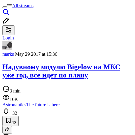
All streams
Login
marks
May 29 2017 at 15:36
Надувному модулю Bigelow на МКС
уже год, все идет по плану
3 min
16K
Astronautics
The future is here
+32
13