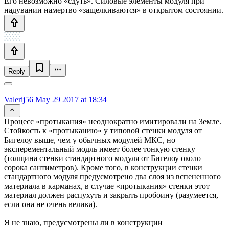
Его невозможно «сдуть». Силовые элементы модуля при
надувании намертво «защелкиваются» в открытом состоянии.
Reply
Valerij56
May 29 2017 at 18:34
Процесс «протыкания» неоднократно имитировали на Земле.
Стойкость к «протыканию» у типовой стенки модуля от
Бигелоу выше, чем у обычных модулей МКС, но
эксперементальный модль имеет более тонкую стенку
(толщина стенки стандартного модуля от Бигелоу около
сорока сантиметров). Кроме того, в конструкции стенки
стандартного модуля предусмотрено два слоя из вспененного
материала в карманах, в случае «протыкания» стенки этот
материал должен распухуть и закрыть пробоину (разумеется,
если она не очень велика).
Я не знаю, предусмотрены ли в конструкции