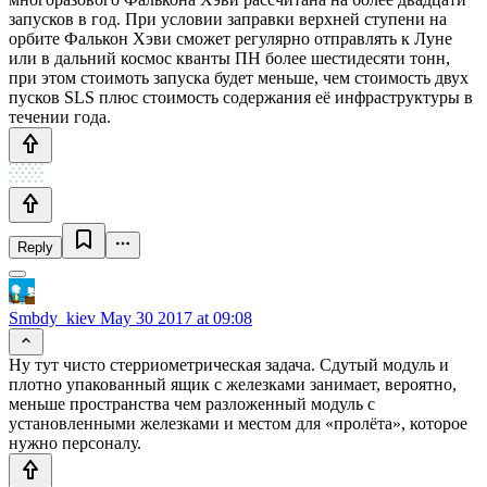
запусков в год. При условии заправки верхней ступени на
орбите Фалькон Хэви сможет регулярно отправлять к Луне
или в дальний космос кванты ПН более шестидесяти тонн,
при этом стоимоть запуска будет меньше, чем стоимость двух
пусков SLS плюс стоимость содержания её инфраструктуры в
течении года.
Reply
Smbdy_kiev
May 30 2017 at 09:08
Ну тут чисто стерриометрическая задача. Сдутый модуль и
плотно упакованный ящик с железками занимает, вероятно,
меньше пространства чем разложенный модуль с
установленными железками и местом для «пролёта», которое
нужно персоналу.