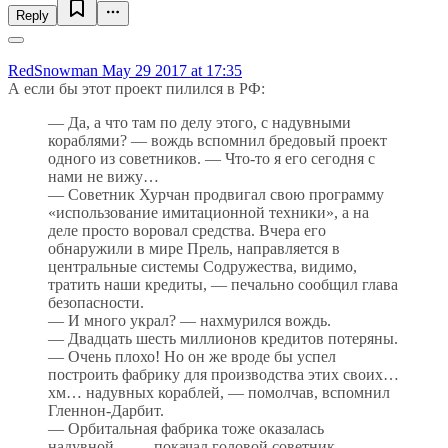
Reply
RedSnowman
May 29 2017 at 17:35
А если бы этот проект пилился в РФ:
— Да, а что там по делу этого, с надувными
кораблями? — вождь вспомнил бредовый проект
одного из советников. — Что-то я его сегодня с
нами не вижу…
— Советник Хурчан продвигал свою программу
«использование имитационной техники», а на
деле просто воровал средства. Вчера его
обнаружили в мире Прель, направляется в
центральные системы Содружества, видимо,
тратить наши кредиты, — печально сообщил глава
безопасности.
— И много украл? — нахмурился вождь.
— Двадцать шесть миллионов кредитов потеряны.
— Очень плохо! Но он же вроде бы успел
построить фабрику для производства этих своих…
хм… надувных кораблей, — помолчав, вспомнил
Гленнон-Дарбит.
— Орбитальная фабрика тоже оказалась
надувной… — покачал головой советник