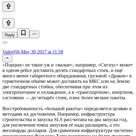
Reply
Valerij56
May 30 2017 at 11:58
«Порции» не такие уж и «малые», например, «Сигнус» может
в одном рейсе доставить десять стандартных стоек, и ещё
много менее габаритного оборудования, грузовой «Дракон» в
герметичном объёме может доставить на МКС или на Землю
две стандартных стойки, обеспечивая при этом их
электропитание и охлаждение, а в «транспортном», инертном,
состоянии — до четырёх стоек, плюс более мелкие пакеты.
Восстребованность «большой ракеты» определяется целями и
методами их достижения. Например, инфраструктура
строительства и запуска SLS рассчитана на два запуска год,
для увеличения темпа запусков её надо расширять, а это
миллиарды долларов. Для сравнения инфратруктура частично
многоразового Фалькона Хэви рассчитана на более двадцати